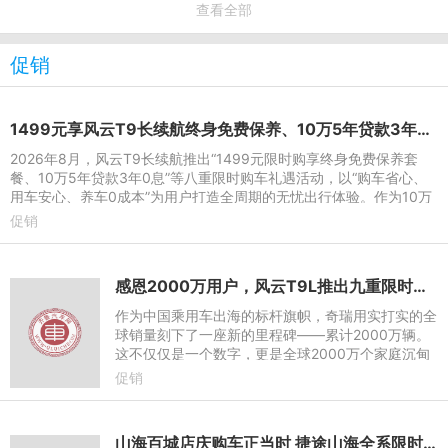
查看全部
促销
1499元享风云T9长续航终身免费保养、10万5年贷款3年0息 多维礼遇加码
2026年8月，风云T9长续航推出“1499元限时购享终身免费保养套
餐、10万5年贷款3年0息”等八重限时购车礼遇活动，以“购车省心、
用车安心、养车0成本”为用户打造全周期的无忧出行体验。作为10万
级家用混动SUV标杆，风
促销
感恩2000万用户，风云T9L推出九重限时豪礼
作为中国乘用车出海的标杆旗帜，奇瑞用实打实的全
球销量刻下了一座新的里程碑——累计2000万辆。
这不仅仅是一个数字，更是全球2000万个家庭沉甸
甸的信任与选择。站在这个荣耀节点，2026年8月，
促销
奇瑞满怀感恩，以最真诚
山海百城店庆购车正当时 捷途山海全系限时瓜分1亿补贴