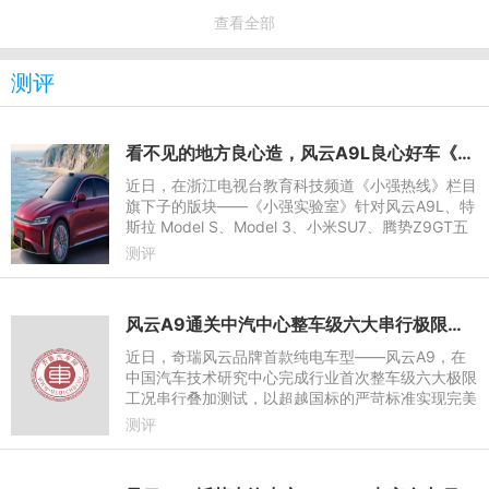
查看全部
测评
看不见的地方良心造，风云A9L良心好车《小强实验室》拆解给你看
近日，在浙江电视台教育科技频道《小强热线》栏目
旗下子的版块——《小强实验室》针对风云A9L、特
斯拉 Model S、Model 3、小米SU7、腾势Z9GT五
款中大型和中型新能源轿车的拆解测评中，风云A9L
测评
凭借百万级底盘用料、对
风云A9通关中汽中心整车级六大串行极限测试
近日，奇瑞风云品牌首款纯电车型——风云A9，在
中国汽车技术研究中心完成行业首次整车级六大极限
工况串行叠加测试，以超越国标的严苛标准实现完美
通关。
测评