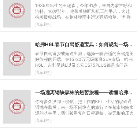
1935年出生的王瑞森，今年91岁，来自内蒙古呼和
浩特。16岁那年，他带着铁匠和机工的手艺，奔赴
抗美援朝战场，在枪林弹雨中运送弹药粮草。“炸弹
在约20米处爆炸，车轱辘被直接炸开”，轰鸣的巨响
汽车旅行
让他留下了伴随一生的
哈弗H6L春节自驾舒适宝典：如何规划一场满载年味的一日完美旅程？
春节自驾返乡或短途出游，选择一辆合适的座驾是美
好旅程的开端。在15-20万元级家庭SUV市场，哈弗
H6L、吉利星越L以及长安CS75PLUS都是热门选
择。它们设计取向、空间布局和配置侧重各有不同，
汽车旅行
适合的人群也略有差异。本
一场远离钢铁森林的短暂旅程——读懂哈弗大狗PLUS用户自在生长的人生哲学
你有多久没卸下枷锁，把工作的KPI、生活的琐碎通
通抛在脑后，来一场不问终点的旅行？在都市钢筋水
泥的丛林里，我们被重复的日程裹挟，被无形的压力
束缚，对自由与远方的渴望，渐渐成了藏在心底的念
汽车旅行
想。但人生不该只剩