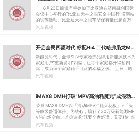
8月23日编辑有幸参加了比亚迪在济南融创国际
会议中心举行的“比亚迪天神之眼安全中国行”济南站
的试驾活动。比亚迪天神之眼车型保有量已超百万
台。这一里程碑背后，是真实路况数据积累的硬实力
汽车视频
开启全民四驱时代 标配Hi4 二代哈弗枭龙MAX上市，限时换新价11.68万元起
新能源时代，全球SUV专家哈弗品牌用新能源技术为
家庭用户“重新发明”四驱，让每个家庭都开得起四
驱，成为每个家庭触手可及的幸福之选。 近日，哈
弗品牌开启了“欢迎来到全民四驱时代”的宏大叙事，
汽车视频
带来了每个家
iMAX8 DMH打破“MPV高油耗魔咒”成混动MPV新标杆
荣威iMAX8 DMH以「混动MPV油耗天花板」+「头
等舱级舒适体验」为核心，填补了30万级新能源MP
V的市场空白。若你追求“既要全家舒适，又要精打细
算”，这款车或许是打破“MPV高油耗魔咒”的最优
汽车视频
解。