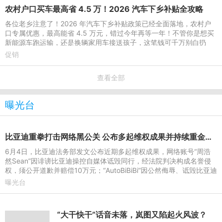
农村户口买车最高省 4.5 万！2026 汽车下乡补贴全攻略
各位老乡注意了！2026 年汽车下乡补贴政策已经全面落地，农村户
口专属优惠，最高能省 4.5 万元，错过今年再等一年！不管你是想买
新能源车跑运输，还是换辆家用车接送孩子，这笔钱可千万别白扔
了！一、农村户口凭啥多
促销
查看全部
曝光台
比亚迪重拳打击网络黑公关 公布多起维权成果并持续重金悬赏线索
6月4日，比亚迪法务部发文公布近期多起维权成果，网络账号“周浩
然Sean”因诽谤比亚迪操控自媒体诋毁同行，经法院判决构成名誉侵
权，须公开道歉并赔偿10万元；“AutoBiBiBi”因公然侮辱、诋毁比亚迪
及高管，经法院判
曝光台
“大干快干”话音未落，岚图又陷起火风波？