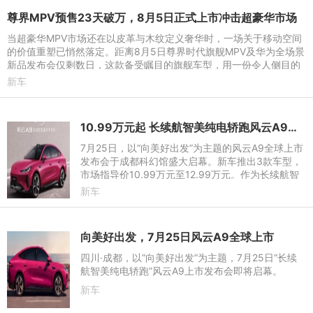
尊界MPV预售23天破万，8月5日正式上市冲击超豪华市场
当超豪华MPV市场还在以皮革与木纹定义奢华时，一场关于移动空间
的价值重塑已悄然落定。距离8月5日尊界时代旗舰MPV及华为全场景
新品发布会仅剩数日，这款备受瞩目的旗舰车型，用一份令人侧目的
预售成绩单提前引爆了市
新车
10.99万元起 长续航智美纯电轿跑风云A9全球上市
7月25日，以“向美好出发”为主题的风云A9全球上市
发布会于成都科幻馆盛大启幕。新车推出3款车型，
市场指导价10.99万元至12.99万元。作为长续航智
美纯电轿跑，风云A9汇聚时尚造型、治愈空间、贴
新车
心智享、全域安全四大
向美好出发，7月25日风云A9全球上市
四川·成都，以“向美好出发”为主题，7月25日“长续
航智美纯电轿跑”风云A9上市发布会即将启幕。
新车