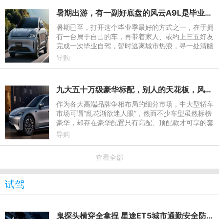
暑期出游，有一副好底盘的风云A9L是毕业季最好的礼物
暑期已至，打开这个毕业季最好的方式之一，在于拥
有一台属于自己的车，再带着家人、或约上三五好友
完成一次毕业自驾，暂时逃离城市热浪，寻一处清幽
的山林溪流纳凉。而在抵达目的地之前，要攻克长途
导购
行驶的疲惫与多变
九大五十万级豪华标配，别人的天花板，风云A9L的“起跑线”
作为各大高端品牌争相布局的细分市场，中大型轿车
市场可谓“乱花渐欲迷人眼”，然而不少车型虽然标榜
豪华，却存在豪华配置只有高配、顶配款才可享的套
路。作为奇瑞首款C级旗舰轿车，风云A9L的出现打
导购
破了常规，通过覆
查看全部
试驾
鬼探头横穿全拿捏 星途ET5城市通勤安全防护再升级