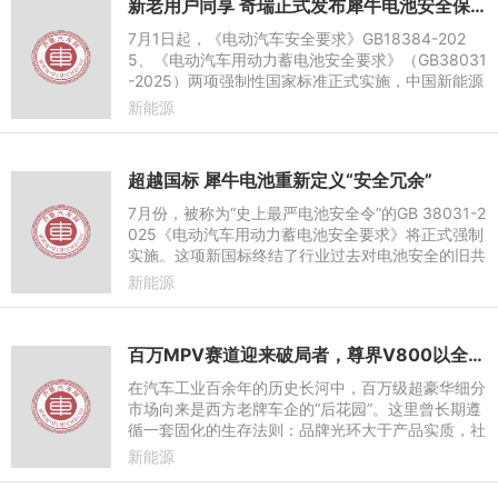
新老用户同享 奇瑞正式发布犀牛电池安全保障计划
7月1日起，《电动汽车安全要求》GB18384-202
5、《电动汽车用动力蓄电池安全要求》（GB38031
-2025）两项强制性国家标准正式实施，中国新能源
汽车电池安全迎来“史上最严”政策新规。依托28年新
新能源
能源积淀，奇瑞以全链路
超越国标 犀牛电池重新定义“安全冗余”
7月份，被称为“史上最严电池安全令”的GB 38031-2
025《电动汽车用动力蓄电池安全要求》将正式强制
实施。这项新国标终结了行业过去对电池安全的旧共
识——从“热失控后争取5分钟逃生时间”，一步跃迁
新能源
至“热失控后不起
百万MPV赛道迎来破局者，尊界V800以全栈实力重写MPV价值标尺
在汽车工业百余年的历史长河中，百万级超豪华细分
市场向来是西方老牌车企的“后花园”。这里曾长期遵
循一套固化的生存法则：品牌光环大于产品实质，社
交属性凌驾于技术迭代，“加价提车”甚至被默认为一
新能源
种身份的象征