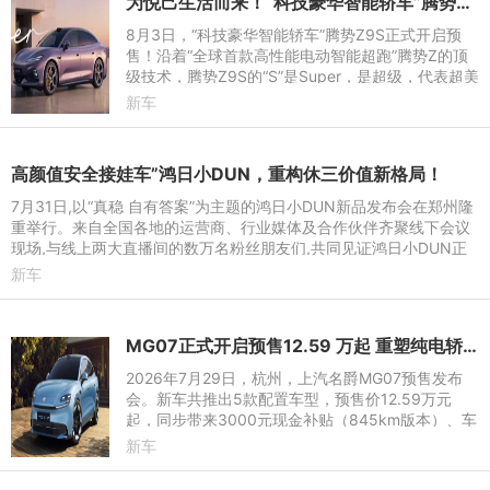
为悦己生活而来！“科技豪华智能轿车”腾势Z9S开启预售
8月3日，“科技豪华智能轿车”腾势Z9S正式开启预
售！沿着“全球首款高性能电动智能超跑”腾势Z的顶
级技术，腾势Z9S的“S”是Super，是超级，代表超美
颜值、超长续航、超强驾控和超级智能，为悦己生活
新车
而来。它拥有十大
高颜值安全接娃车”鸿日小DUN，重构休三价值新格局！
7月31日,以“真稳 自有答案”为主题的鸿日小DUN新品发布会在郑州隆
重举行。来自全国各地的运营商、行业媒体及合作伙伴齐聚线下会议
现场,与线上两大直播间的数万名粉丝朋友们,共同见证鸿日小DUN正
式亮相的历史性时刻。
新车
MG07正式开启预售12.59 万起 重塑纯电轿跑市场新标杆
2026年7月29日，杭州，上汽名爵MG07预售发布
会。新车共推出5款配置车型，预售价12.59万元
起，同步带来3000元现金补贴（845km版本）、车
漆配色免费选、高阶辅助驾驶免费送等诸多小订权
新车
益。845km续航、宁德时代电池、8