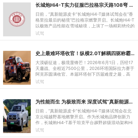
长城炮Hi4-T实力征服巴拉格宗天路108弯 致敬开路者精神
日前，“真新能源皮卡”长城炮Hi4-T媒体试驾会在“香
格里拉最后的秘境”巴拉格宗燃擎开启。长城炮Hi4-T
以极致产品性能在雪域秘境，上演了一场精彩绝伦的
性能风暴，为与会媒体带来全方位的硬核越野体验。
试驾
史上最难环塔收官！纵横2.0T解耦四驱称霸环塔极限赛场
大漠砺征途，极境显锋芒！2026年6月1日，历经17
天鏖战、全程近7500公里，2026环塔国际拉力赛于
阿克苏圆满收官。本届环塔创下历届难度之最，高
温、戈壁、沙漠、陡坡等极限路况密集叠加，对车辆
试驾
可靠性、动力、底盘、通
为性能而生 为极致而来 深度试驾“真新能源皮卡”长城炮Hi4-T
日前，“真新能源皮卡”长城炮Hi4-T媒体试驾会在北
京云端越野基地燃擎开启。作为长城炮品牌创新力
作，长城炮Hi4-T基于坦克平台越野超级混动架构Hi
4-T打造，采用领先同级的Coffee OS 3智慧座舱，
试驾
支持220V 6kW 3孔直插