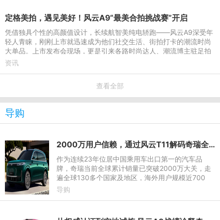
定格美拍，遇见美好！风云A9“最美合拍挑战赛”开启
凭借独具个性的高颜值设计，长续航智美纯电轿跑——风云A9深受年
轻人青睐，刚刚上市就迅速成为他们社交生活、街拍打卡的潮流时尚
大单品。上市发布会现场，更是引来各路时尚达人、潮流博主驻足拍
摄，随手产出氛围感人
资讯
查看全部
导购
2000万用户信赖，通过风云T11解码奇瑞全球标准造车实力
作为连续23年位居中国乘用车出口第一的汽车品
牌，奇瑞当前全球累计销量已突破2000万大关，走
遍全球130多个国家及地区，海外用户规模近700
万。其中“满血大六座SUV”风云T11正是奇瑞出海
导购
的“主力军”之一，得益于奇瑞