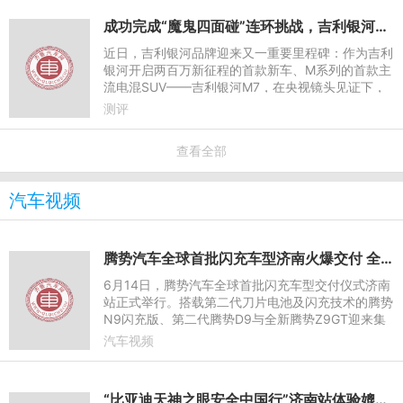
成功完成“魔鬼四面碰”连环挑战，吉利银河M7定义家庭出行安全底气
近日，吉利银河品牌迎来又一重要里程碑：作为吉利
银河开启两百万新征程的首款新车、M系列的首款主
流电混SUV——吉利银河M7，在央视镜头见证下，
成功完成主流电混SUV行业首次“魔鬼四面碰”连环碰
测评
撞挑战。同一辆测试车
查看全部
汽车视频
腾势汽车全球首批闪充车型济南火爆交付 全民闪充时代到来
6月14日，腾势汽车全球首批闪充车型交付仪式济南
站正式举行。搭载第二代刀片电池及闪充技术的腾势
N9闪充版、第二代腾势D9与全新腾势Z9GT迎来集
中交付。作为腾势汽车重要生产基地所在地，济南不
汽车视频
仅见证了首批闪充车型正
“比亚迪天神之眼安全中国行”济南站体验媲美L4级智能泊车