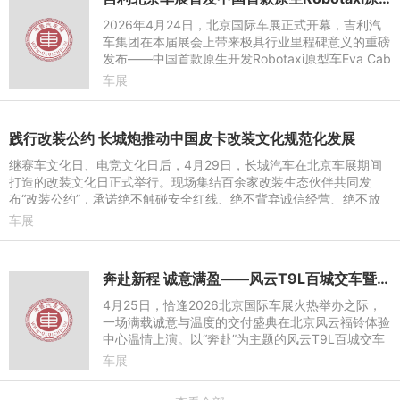
2026年4月24日，北京国际车展正式开幕，吉利汽
车集团在本届展会上带来极具行业里程碑意义的重磅
发布——中国首款原生开发Robotaxi原型车Eva Cab
正式亮相。依托全域AI 2.0技术体系、开放协同的创
车展
新生态与全球化布局，
践行改装公约 长城炮推动中国皮卡改装文化规范化发展
继赛车文化日、电竞文化日后，4月29日，长城汽车在北京车展期间
打造的改装文化日正式举行。现场集结百余家改装生态伙伴共同发
布“改装公约”，承诺绝不触碰安全红线、绝不背弃诚信经营、绝不放
任售后缺位，凝聚行业共
车展
奔赴新程 诚意满盈——风云T9L百城交车暨首批车主交付仪式圆满举行
4月25日，恰逢2026北京国际车展火热举办之际，
一场满载诚意与温度的交付盛典在北京风云福铃体验
中心温情上演。以“奔赴”为主题的风云T9L百城交车
暨首批车主交付仪式正式举行，距离4月13日风云T9
车展
L全球上市仅十余天时