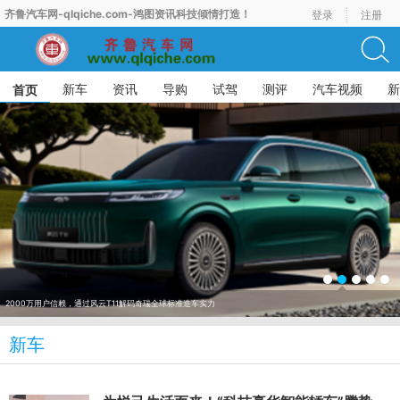
齐鲁汽车网-qlqiche.com-鸿图资讯科技倾情打造！
登录
注册
新车
资讯
导购
试驾
测评
汽车视频
新
首页
感恩2000万用户，风云T9L推出九重限时豪礼
新车