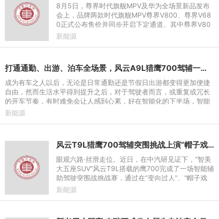
8月5日，尊界时代旗舰MPV及华为全场景新品发布
会上，品牌两款时代旗舰MPV尊界V800、尊界V68
0正式公布售价并同步开启下定通道。其中尊界V80
0划分三大配置版本，指导价76.6万-101.6万元；定
新能源
位灵活家用高端市场的尊界V6
打通通勤、出游、泊车全场景，风云A9L猎鹰700驾辅一键告别疲惫
成为有车之人以后，无论是日常通勤还是节假日出游都变得更加便捷
自由，然而生活水平得到提升之后，对于驾驶者而言，或重复或冗长
的开车节奏，有时难免会让人感到心累，好在智能化的下半场，智能
辅助驾驶技术成为了驾
新能源
风云T9L猎鹰700驾辅突围挑战上演“帽子戏法”，再获中汽研权威认证
眼观六路·丝滑走位。近日，在中汽研见证下，“智美
大五座SUV”风云T9L搭载的鹰700完成了一场智能辅
助驾驶突围战挑战赛，通过在“变向过人”、“帽子戏
法”“临门一脚”三大测试项目中一镜到底、丝滑避险的
新能源
出色表现，