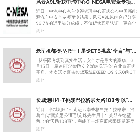
风云A9L斩获中汽中心C-NESA电安全专项测评五星第一，安全实力硬核
近日，中汽中心汽车测评管理中心正式公布中国新能
源汽车电安全专项评测结果，风云A9L以综合得分率
99.7%的近乎满分成绩，不仅斩获五星认证，更在全
部参评车型中综合得分排名第一，刷新C-NESA测评
测评
历史最高分。该测评覆
老司机都得捏把汗！星途ET5挑战“全盲”与“全时段”高燃避险
从极限考场到真实生活，安全才是最大的豪华。6
月15日，星途ET5“智敬安全巅峰见证会”在北京正式
开启。本次活动聚焦智驾系统EXEED OS 3.7.0的OT
A推送升级，该版本共带来29项新增及优化功能。为
测评
了全面验证新系
长城炮Hi4-T挑战巴拉格宗天路108弯 以“真新能源”实力致敬开路者精神
近日，长城炮Hi4-T走进云南香格里拉巴拉格宗，沿
着当代“藏族愚公”斯那定珠先生用十年光阴在绝壁上
凿出的“天路108弯”，完成了一场高原极限场景深度
试炼。
测评