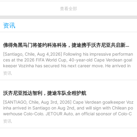
查看全部
资讯
佛得角黑马门将签约科洛科洛，捷途携手沃齐尼亚共启新旅程
[Santiago, Chile, Aug 4,2026] Following his impressive performan
ces at the 2026 FIFA World Cup, 40-year-old Cape Verdean goal
keeper Vozinha has secured his next career move. He arrived in
Santiago, Ch
资讯
沃齐尼亚抵达智利，捷途车队全程护航
[SANTIAGO, Chile, Aug 3rd, 2026] Cape Verdean goalkeeper Voz
inha arrived in Santiago on Aug 2nd, and will sign with Chilean po
werhouse Colo-Colo. JETOUR Auto, an official sponsor of Colo-C
olo, arrange
资讯