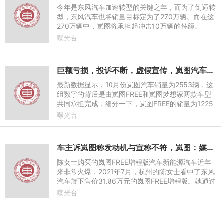
今年是东风汽车加速转型的关键之年，而为了倒逼转
型，东风汽车也将销量目标定为了270万辆。而在这
270万辆中，岚图将承担起冲击10万辆的份额。
曝光台
巨额亏损，投诉不断，虚假宣传，岚图汽车劣迹斑斑未来何去何从
最新数据显示，10月份岚图汽车销量为2553辆，这
组数字的背后是由岚图FREE和岚图梦想家两款车型
共同承担完成，细分一下，岚图FREE的销量为1225
辆，岚图梦想家的销量为1328辆。单车型销量在10
曝光台
00辆左右的业绩也就意味着
车主诉岚图称发动机与宣称不符，岚图：媒体自发报道信息不准
陈女士购买的岚图FREE增程版汽车新能源汽车近年
来非常火爆，2021年7月，杭州的陈女士看中了东风
汽车旗下售价31.86万元的岚图FREE增程版。她通过
在岚图汽车App上下单，成为该款新能源车的首批车
曝光台
主。然而一年不到，陈