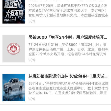
2026年7月29日，星途ET5基于EXEED OS 3.8.0版
本焕新OTA的主动安全测试在同济大学（嘉定校区）
智能网联汽车测试基地顺利完成。本次测试覆盖城市
突发风险、低能见度通行、夜间连续避让以及泊车安
试驾
全等高频高风险场景，验
昊铂S600「智享24小时」用户深度体验开启，报名享24小时免费试驾赢惊喜好礼
7月24日至8月31日，昊铂S600「智享24小时」用
户深度体验活动在广州、上海、长沙、北京、成都等
全国20个城市火热开启，报名领取24小时免费试驾
体验权，亲身感受20万内满配运动SUV的实力。试
试驾
驾分享真实体验，还可领至高
从魔幻都市到泥泞山林 长城炮Hi4-T重庆试驾诠释“真新能源皮卡”全能实力
6月14日，“全球智能电混皮卡”长城炮Hi4-T媒体试驾
会在西南重镇魔幻城市重庆隆重举行。数十家媒体驾
驶长城炮Hi4-T，在重庆魔幻路况间尽情驰骋，深度
品鉴“真新能源皮卡”的极致产品魅力。
试驾