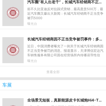
汽车圈“有人出老千”，长城汽车经销商不正当竞争被罚5000
前不久比亚迪反对拉踩式营销，最高悬赏500万，最
近汽车圈又爆出大新闻：长城汽车经销商不正当竞争
被罚5000
曝光台
长城汽车经销商因不正当竞争被罚事件：多博主宣称相关视频被下架
近日，中国消费者曝光了一则关于长城汽车经销商因
不正当竞争被罚的消息。报道显示，天津博信宏达汽
车销售服务有限公司因在经营场所内传播误导性信
息，损害竞争对手的商业信誉和商品声誉，被天津市
曝光台
西青区市场监督管理
查看全部
车展
全场景无短板，真新能源皮卡长城炮Hi4-T即将硬核登陆重庆车展