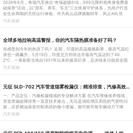
2026年6月，奇瑞汽车推出“奇瑞超级618，999元限时抢终身免费基
础保养”活动，以“用车、养车、车主”三大终身守护体系，为用户打造
全生命周期的无忧出行体验。作为风云品牌旗舰轿车，风云A9L凭
借“全球真C级旗舰”的
汽车保姆
全球多地拉响高温警报，你的汽车隔热膜准备好了吗？
你感受到今年的热浪了吗？ 近期，印度的高温频频刷屏，最高气温纪
录也一路飙升。5月19日，印度北方邦班达市最高气温达到了48.
2℃，一举刷新当地自1951年以来的最高纪录，且连续多日稳居全国
气温榜首。
汽车保姆
元征 SLD-702 汽车管道烟雾检漏仪：精准排查，汽修高效新利器
一、产品定位：汽修检漏领域的专业解决方案 在汽车维修保养领域，
管道泄漏故障排查一直是技术难点，无论是涡轮增压系统的气密性问
题，还是燃油蒸发控制系统的微小泄漏，都可能导致车辆动力下降、
油耗增加甚至安全隐
汽车保姆