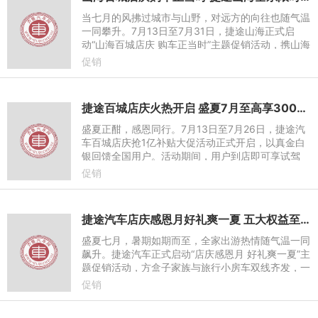
当七月的风拂过城市与山野，对远方的向往也随气温
一同攀升。7月13日至7月31日，捷途山海正式启
动“山海百城店庆 购车正当时”主题促销活动，携山海
L7 PLUS、山海L7超越版、旅行者C-DM及山海T1全
促销
系阵容，以“限时瓜分
捷途百城店庆火热开启 ​盛夏7月至高享30000元置换补贴
盛夏正酣，感恩同行。7月13日至7月26日，捷途汽
车百城店庆抢1亿补贴大促活动正式开启，以真金白
银回馈全国用户。活动期间，用户到店即可享试驾
礼、置换礼、金融礼、质保礼四大核心权益，叠加各
促销
车型专属现金红包与置换
捷途汽车店庆感恩月好礼爽一夏​ 五大权益至高补贴30000元
盛夏七月，暑期如期而至，全家出游热情随气温一同
飙升。捷途汽车正式启动“店庆感恩月 好礼爽一夏”主
题促销活动，方盒子家族与旅行小房车双线齐发，一
次性为用户奉上五大购车权益：感恩惊喜礼，限时抢
促销
购价低至6.99万