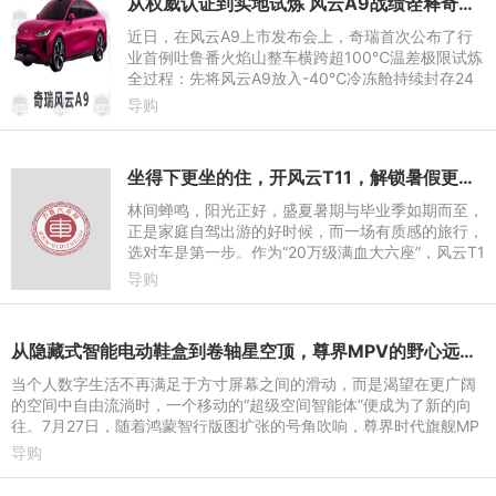
从权威认证到实地试炼 风云A9战绩诠释奇瑞造车安全底色
近日，在风云A9上市发布会上，奇瑞首次公布了行
业首例吐鲁番火焰山整车横跨超100℃温差极限试炼
全过程：先将风云A9放入-40℃冷冻舱持续封存24
小时，完成极寒工况验证；随后车辆无缝驶入地表近
导购
70℃以上的火焰山露天场
坐得下更坐的住，开风云T11，解锁暑假更好的打开方式
林间蝉鸣，阳光正好，盛夏暑期与毕业季如期而至，
正是家庭自驾出游的好时候，而一场有质感的旅行，
选对车是第一步。作为“20万级满血大六座”，风云T1
1通过宽适空间、多元配置以及超长续航的兜底，带
导购
来越级的舒享体验
从隐藏式智能电动鞋盒到卷轴星空顶，尊界MPV的野心远不止一台旗舰MPV
当个人数字生活不再满足于方寸屏幕之间的滑动，而是渴望在更广阔
的空间中自由流淌时，一个移动的“超级空间智能体”便成为了新的向
往。7月27日，随着鸿蒙智行版图扩张的号角吹响，尊界时代旗舰MP
V正式定档8月5日14:3
导购