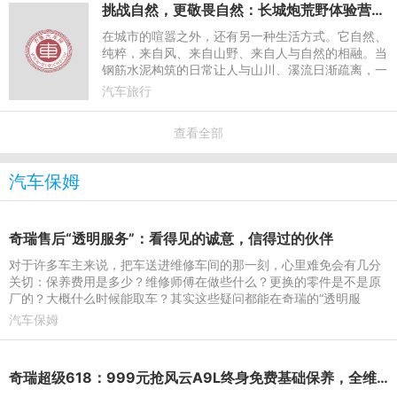
挑战自然，更敬畏自然：长城炮荒野体验营的安全坚守与责任表达
在城市的喧嚣之外，还有另一种生活方式。它自然、
纯粹，来自风、来自山野、来自人与自然的相融。当
钢筋水泥构筑的日常让人与山川、溪流日渐疏离，一
种源自生命本能的渴望，正在悄然滋长——越来越多
汽车旅行
的人，开始向往自
查看全部
汽车保姆
奇瑞售后“透明服务”：看得见的诚意，信得过的伙伴
对于许多车主来说，把车送进维修车间的那一刻，心里难免会有几分
关切：保养费用是多少？维修师傅在做些什么？更换的零件是不是原
厂的？大概什么时候能取车？其实这些疑问都能在奇瑞的“透明服
务”体系中找到清晰、及
汽车保姆
奇瑞超级618：999元抢风云A9L终身免费基础保养，全维礼遇加码