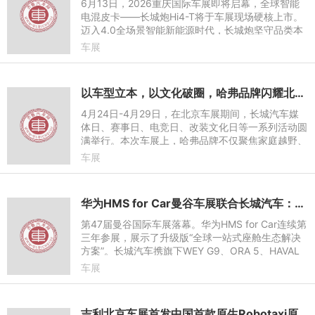
6月13日，2026重庆国际车展即将启幕，全球智能
电混皮卡——长城炮Hi4-T将于车展现场硬核上市。
迈入4.0全场景智能新能源时代，长城炮坚守品类本
质，依托Hi4-T技术架构打造全新力作。长城炮Hi4-
车展
T的到来，不仅是对真新能
以车型立本，以文化破圈，哈弗品牌闪耀北京车展
4月24日-4月29日，在北京车展期间，长城汽车媒
体日、赛事日、电竞日、改装文化日等一系列活动圆
满举行。本次车展上，哈弗品牌不仅聚焦家庭越野、
泛越野核心需求，推出猛龙PLUS七座版、二代哈弗
车展
H9 2026款等新车型，更
华为HMS for Car曼谷车展联合长城汽车：花瓣地图深度适配多动力车型
第47届曼谷国际车展落幕。华为HMS for Car连续第
三年参展，展示了升级版“全球一站式座舱生态解决
方案”。长城汽车携旗下WEY G9、ORA 5、HAVAL
6多款主力车型亮相，这些车型均搭载了华为HMS fo
车展
r Car定制的花瓣地图功
吉利北京车展首发中国首款原生Robotaxi原型车EvaCab 以全域AI 2.0开启智能出行新纪元