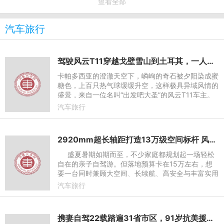
查看全部
汽车旅行
驾驶风云T11穿越戈壁雪山到土耳其，一人一车见证中国智造出海故事
卡帕多西亚的澄澈天空下，嶙峋的奇石被夕阳染成蜜
糖色，上百只热气球缓缓升空，这样极具异域风情的
盛景，来自一位名叫“出发吧大圣”的风云T11车主。
今年5月，他从合肥出发，耗时二十多天，自驾前往
汽车旅行
以热气球观光而闻
2920mm超长轴距打造13万级空间标杆 风云T9L伴你奔赴惬意暑期亲子之旅
盛夏暑期如期而至，不少家庭都规划起一场轻松
自在的亲子自驾游。但落地预算卡在15万左右，想
要一台同时兼顾大空间、长续航、高安全与丰富实用
配置的车型，往往很难两全。风云 T9L 作为 13 万
汽车旅行
级市
携妻自驾22载踏遍31省市区，91岁抗美援朝老兵：想替战友看看盛世中国