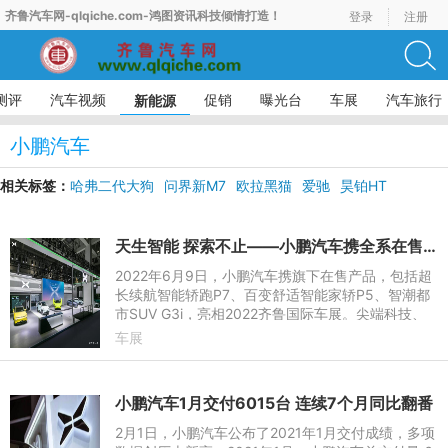
齐鲁汽车网-qlqiche.com-鸿图资讯科技倾情打造！
登录
注册
测评
汽车视频
促销
曝光台
车展
汽车旅行
新能源
小鹏汽车
相关标签：
哈弗二代大狗
问界新M7
欧拉黑猫
爱驰
昊铂HT
天生智能 探索不止——小鹏汽车携全系在售车型亮相齐鲁车展
2022年6月9日，小鹏汽车携旗下在售产品，包括超
长续航智能轿跑P7、百变舒适智能家轿P5、智潮都
市SUV G3i，亮相2022齐鲁国际车展。尖端科技、
前瞻设计以及全新的展台布置风格都足以让大众眼前
车展
一亮。
小鹏汽车1月交付6015台 连续7个月同比翻番
2月1日，小鹏汽车公布了2021年1月交付成绩，多项