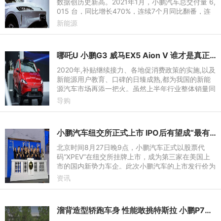
数据创历史新高。2021年1月，小鹏汽车总交付量 6,
015 台，同比增长470%，连续7个月同比翻番，连
续第三个月创历史最好月交付成绩。小鹏P7单月交
新能源
付再创历史新高，达3,7
哪吒U 小鹏G3 威马EX5 Aion V 谁才是真正的紧凑型SUV王者？
2020年,补贴继续接力、各地促消费政策的实施,以及
新能源用户教育、口碑的日臻成熟,都为我国的新能
源汽车市场再添一把火。虽然上半年行业整体销量同
比下跌近四成,但是局势也在7月开始扭转,销量增速
导购
由负转正。发展新能
小鹏汽车纽交所正式上市 IPO后有望成“最有钱”新势力
北京时间8月27日晚9点，小鹏汽车正式以股票代
码“XPEV”在纽交所挂牌上市，成为第三家在美国上
市的国内新势力车企。此次小鹏汽车的上市发行价为
15美元/ADS，总计发行9973万股美国存托股票（A
资讯
DS），盘前市值105.75亿美
溜背造型轿跑车身 性能敢挑特斯拉 小鹏P7试驾记