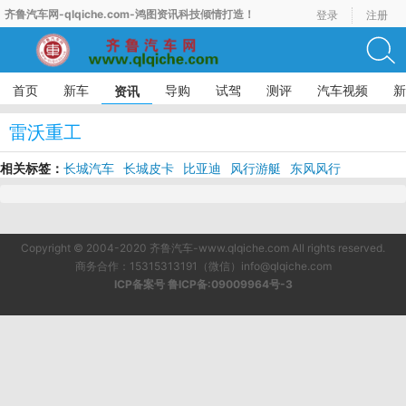
齐鲁汽车网-qlqiche.com-鸿图资讯科技倾情打造！
登录
注册
首页
新车
导购
试驾
测评
汽车视频
新
资讯
雷沃重工
相关标签：
长城汽车
长城皮卡
比亚迪
风行游艇
东风风行
Copyright © 2004-2020 齐鲁汽车-www.qlqiche.com All rights reserved.
商务合作：15315313191（微信）info@qlqiche.com
ICP备案号 鲁ICP备:09009964号-3