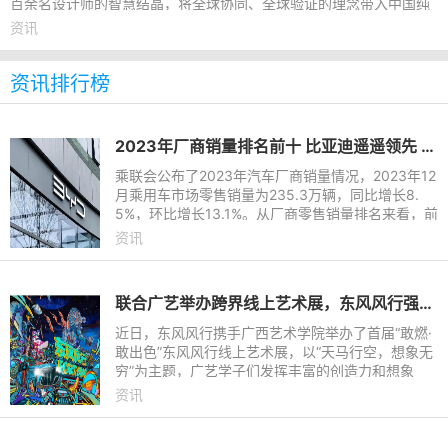
百余名设计师的智慧结晶，将全球协同、全球验证的理念带入中国纯
电SUV。品鉴会上，风云
资讯
资讯排行榜
2023年厂商销量排名前十 比亚迪遥遥领先 长城垫底
乘联会公布了2023年汽车厂商销量情况，2023年12
月乘用车市场零售销量为235.3万辆，同比增长8.
5%，环比增长13.1%。从厂商零售销量排名来看，前
十的车企分别为比亚迪、一汽-大众、上汽大众、吉
资讯
利汽车、长安汽车、奇瑞汽
联合广艺举办跨界线上艺术展，东风风行强化品牌“年轻化”基因
近日，东风风行携手广西艺术学院举办了首届“敢燃·
敢出色”东风风行线上艺术展，以“天马行空，想象无
穷”为主题，广艺学子们发挥丰富的创造力和想象
力，以场景化内容赋予风行劲狮标和游艇耳目一新的
资讯
感觉。此次东风