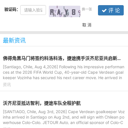
验证码：
换一张
评 论
取 消
最新资讯
佛得角黑马门将签约科洛科洛，捷途携手沃齐尼亚共启新旅程
[Santiago, Chile, Aug 4,2026] Following his impressive performan
ces at the 2026 FIFA World Cup, 40-year-old Cape Verdean goal
keeper Vozinha has secured his next career move. He arrived in
Santiago, Ch
资讯
沃齐尼亚抵达智利，捷途车队全程护航
[SANTIAGO, Chile, Aug 3rd, 2026] Cape Verdean goalkeeper Voz
inha arrived in Santiago on Aug 2nd, and will sign with Chilean po
werhouse Colo-Colo. JETOUR Auto, an official sponsor of Colo-C
olo, arrange