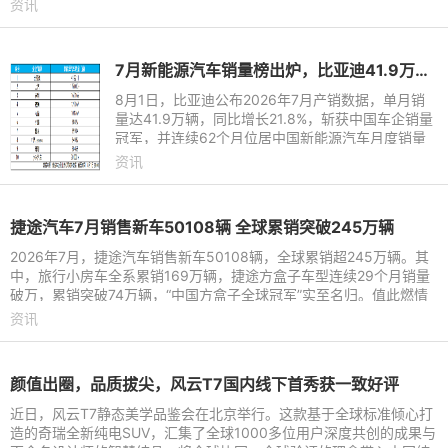
资讯
7月新能源汽车销量榜出炉，比亚迪41.9万辆稳居榜首
8月1日，比亚迪公布2026年7月产销数据，单月销
量达41.9万辆，同比增长21.8%，斩获中国车企销量
冠军，并连续62个月位居中国新能源汽车月度销量
首位。这份强劲表现延续至下半年，继2026年上半
资讯
年以180.9万辆稳居中国新能
捷途汽车7月销售新车50108辆 全球累销突破245万辆
2026年7月，捷途汽车销售新车50108辆，全球累销超245万辆。其
中，旅行小房车全系累销169万辆，捷途方盒子车型连续29个月销量
破万，累销突破74万辆，“中国方盒子全球冠军”实至名归。值此燃情
盛夏，捷途汽车依托旅行
资讯
颜值出圈，品质拔尖，风云T7国内线下首秀获一致好评
近日，风云T7静态美学品鉴会在北京举行。这款基于全球标准倾心打
造的奇瑞全新纯电SUV，汇集了全球1000多位用户深度共创的成果与