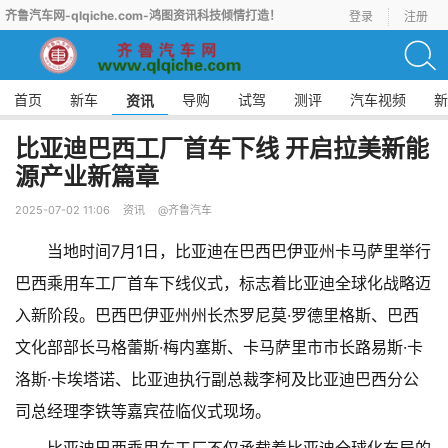
齐鲁汽车网-qlqiche.com-鸿图资讯科技倾情打造！
登录
注册
首页
新车
导购
试驾
测评
汽车视频
新
资讯
比亚迪巴西工厂首车下线 开启拉美新能
源产业新篇章
2025-07-02 11:06
资讯
@齐鲁汽车
当地时间7月1日，比亚迪在巴西巴伊亚州卡马萨里举行
巴西乘用车工厂首车下线仪式，标志着比亚迪全球化战略迈
入新阶段。巴西巴伊亚州州长杰罗尼莫·罗德里格斯、巴西
文化部部长马格蕾斯·梅内塞斯、卡马萨里市市长路易斯·卡
洛斯·卡埃塔诺、比亚迪执行副总裁李柯及比亚迪巴西分公
司总经理李铁等嘉宾莅临仪式现场。