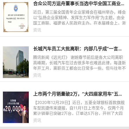
合众公司方运舟董事长当选中华全国工商业联合会青年企业家委员会委员
近日，第三届全国青年企业家峰会在福州举办，峰会
以“弘扬企业家精神、发挥生力军作用”为主题，由全
国工商联、福建省人民政府主办。在本届峰会上，浙
江合众新能源汽车有限公司创始人兼董事长方运舟当
资讯
选中华全国工商
长城汽车员工大批离职：内部几乎成“一言堂”，谁受得了层层汇报挨骂
腾讯新闻《远光灯》 谢婉春节前后是各大公司离职
高峰期，长城汽车在过去很多年也难逃此律，每逢新
年开工月，离职员工都会比日常多一些。但与往年不
同的是，2024年的春节离职潮来势更加汹涌，一场
资讯
内部“风暴”或许正在
上市两个月销量破2万，“大四座家用车”五菱凯捷成为中国家庭用户新选择
【2020年12月29日】近日，五菱全球银标首款旗舰
车型凯捷传来捷报，自11月1日上市至今，仅两个月
累计销量已突破2万台，订单达5万台，开创了大四
座家用车全新品类。为此，五菱品牌宣布成立5050
资讯
万元的用户家庭旅游基金，