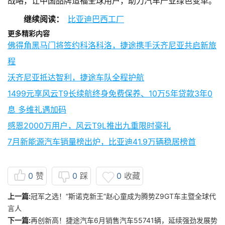
战略，让中国品牌造福全球用户，助力汽车产业绿色变革。
继续阅读：
比亚迪巴西工厂
更多精彩内容
佛得角黑马门将签约科洛科洛，捷途携手沃齐尼亚共启新旅
程
沃齐尼亚抵达智利，捷途车队全程护航
1499元享风云T9长续航终身免费保养、10万5年贷款3年0
息 多维礼遇加码
感恩2000万用户，风云T9L推出九重限时豪礼
7月新能源汽车销量榜出炉，比亚迪41.9万辆稳居榜首
0
赞
0
踩
0
收藏
上一篇:
冠军之选！“斯诺克新王”赵心童成为腾势Z9GT车主暨全球代
言人
下一篇:
再创新高！捷途汽车6月销售汽车55741辆，延续强劲发展势