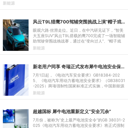
辅助驾驶技术成为了驾
新能源
风云T9L猎鹰700驾辅突围挑战上演“帽子戏法”，再获中汽研权威认证
眼观六路·丝滑走位。近日，在中汽研见证下，“智美
大五座SUV”风云T9L搭载的鹰700完成了一场智能辅
助驾驶突围战挑战赛，通过在“变向过人”、“帽子戏
法”“临门一脚”三大测试项目中一镜到底、丝滑避险的
新能源
出色表现，
新老用户同享 奇瑞正式发布犀牛电池安全保障计划
7月1日起，《电动汽车安全要求》GB18384-202
5、《电动汽车用动力蓄电池安全要求》（GB38031
-2025）两项强制性国家标准正式实施，中国新能源
汽车电池安全迎来“史上最严”政策新规。依托28年新
新能源
能源积淀，奇瑞以全链路
超越国标 犀牛电池重新定义“安全冗余”
7月份，被称为“史上最严电池安全令”的GB 38031-2
025《电动汽车用动力蓄电池安全要求》将正式强制