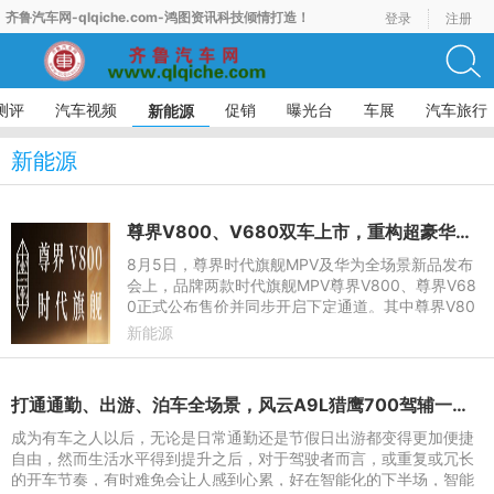
齐鲁汽车网-qlqiche.com-鸿图资讯科技倾情打造！
登录
注册
测评
汽车视频
促销
曝光台
车展
汽车旅行
新能源
新能源
尊界V800、V680双车上市，重构超豪华MPV市场新格局
8月5日，尊界时代旗舰MPV及华为全场景新品发布
会上，品牌两款时代旗舰MPV尊界V800、尊界V68
0正式公布售价并同步开启下定通道。其中尊界V80
0划分三大配置版本，指导价76.6万-101.6万元；定
新能源
位灵活家用高端市场的尊界V6
打通通勤、出游、泊车全场景，风云A9L猎鹰700驾辅一键告别疲惫
成为有车之人以后，无论是日常通勤还是节假日出游都变得更加便捷
自由，然而生活水平得到提升之后，对于驾驶者而言，或重复或冗长
的开车节奏，有时难免会让人感到心累，好在智能化的下半场，智能