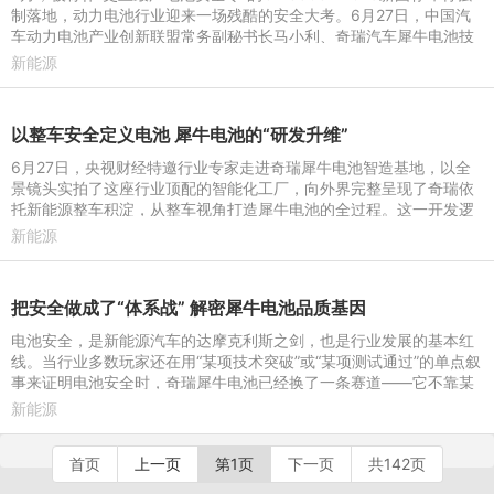
制落地，动力电池行业迎来一场残酷的安全大考。6月27日，中国汽
车动力电池产业创新联盟常务副秘书长马小利、奇瑞汽车犀牛电池技
术专家苏航博士深入探访
新能源
以整车安全定义电池 犀牛电池的“研发升维”
6月27日，央视财经特邀行业专家走进奇瑞犀牛电池智造基地，以全
景镜头实拍了这座行业顶配的智能化工厂，向外界完整呈现了奇瑞依
托新能源整车积淀，从整车视角打造犀牛电池的全过程。这一开发逻
辑，将电池安全从单一的
新能源
把安全做成了“体系战” 解密犀牛电池品质基因
电池安全，是新能源汽车的达摩克利斯之剑，也是行业发展的基本红
线。当行业多数玩家还在用“某项技术突破”或“某项测试通过”的单点叙
事来证明电池安全时，奇瑞犀牛电池已经换了一条赛道——它不靠某
一项技术“堵漏
新能源
首页
上一页
第1页
下一页
共142页