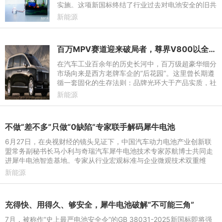
实施。这项新国标终结了行业过去对电池安全的旧共
识——从“热失控后争取5分钟逃生时间”，一步跃迁
新能源
至“热失控后不起
百万MPV赛道迎来破局者，尊界V800以全栈实力重写MPV价值标尺
在汽车工业百余年的历史长河中，百万级超豪华细分
市场向来是西方老牌车企的“后花园”。这里曾长期遵
循一套固化的生存法则：品牌光环大于产品实质，社
交属性凌驾于技术迭代，“加价提车”甚至被默认为一
新能源
种身份的象征
不做“差不多”只做“0缺陷”专家联手解码犀牛电池
6月27日，在央视财经的镜头见证下，中国汽车动力电池产业创新联
盟常务副秘书长马小利与奇瑞汽车犀牛电池技术专家苏航博士共同走
进犀牛电池智造基地。专家从行业宏观标准与企业微观技术双重维
度，全景解码这座行业顶配
新能源
充得快、用得久、够安全，犀牛电池破解“不可能三角”
7月，被称作“史上最严电池安全令”的GB 38031-2025新国标即将强