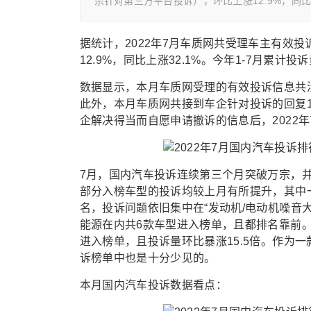
宗针对第三方平台投诉），环比上涨12.9%，同比上
据统计，2022年7月车质网共受理车主有效投
12.9%，同比上涨32.1%。今年1-7月累计投诉
数据显示，本月车质网受理的有效投诉信息共涉
此外，本月车质网共接到车企针对投诉的回复1
企解决得当而自愿申请撤诉的信息后，2022
7月，国内汽车投诉连续第三个月突破万宗，
部分入榜车型的投诉均较上月有所提升，其中一
名，投诉问题依旧集中在“发动机/电动机噪音大
能源在内共6款车型进入榜单，且都排名靠前。
进入榜单，且投诉量环比暴涨15.5倍。作为
诉榜单中也是十分少见的。
本月国内汽车投诉数据看点：