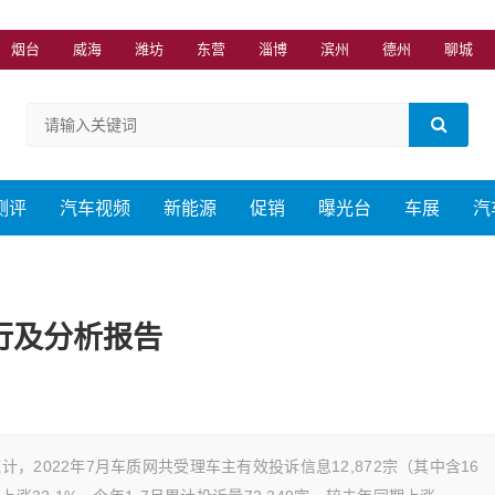
烟台
威海
潍坊
东营
淄博
滨州
德州
聊城
测评
汽车视频
新能源
促销
曝光台
车展
汽
排行及分析报告
2022年7月车质网共受理车主有效投诉信息12,872宗（其中含16