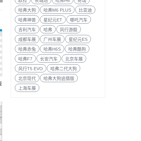
欧拉
长城炮
哈弗H6
奇瑞
哈弗大狗
哈弗M6 PLUS
比亚迪
哈弗神兽
星纪元ET
哪吒汽车
吉利汽车
哈弗
风行游艇
成都车展
广州车展
星纪元ES
哈弗赤兔
哈弗H6S
哈弗酷狗
哈弗F7
长安汽车
北京车展
风行T5 EVO
哈弗二代大狗
北京现代
哈弗大狗追猎版
报
上海车展