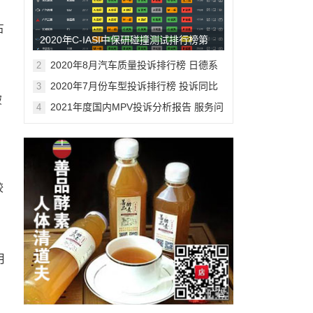
占
2020年C-IASI中保研碰撞测试排行榜第
一批汇总
2020年8月汽车质量投诉排行榜 日德系
2
车前十占了八席
2020年7月份车型投诉排行榜 投诉同比
3
破
增52%
2021年度国内MPV投诉分析报告 服务问
4
题突出
较
月
广告