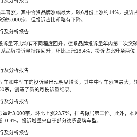
现普涨，其中合资品牌涨幅最大，较6月份上涨约14%，投诉
破5,000宗，但投诉占比却略有下降。
投诉量环比均有不同程度回升，德系品牌投诉量年内第二次突
美系品牌投诉量持续回升，环比上涨18.4%，投诉占比升至两位
凑型车和中型车的投诉量出现明显增长，其中中型车涨幅最大，
000宗，创造了新的月投诉量纪录。
逼近3,000宗，环比上涨23.7%，排名稳居第二位。此外，本
涨10.9%，投诉增量来自于部分德系品牌车型。