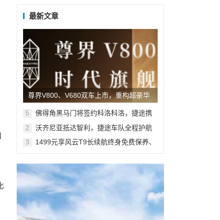
型
最新文章
量
尊界V800、V680双车上市，重构超豪华
MPV市场新格局
佛得角黑马门将签约科洛科洛，捷途携
5
手沃齐尼亚共启新旅程
沃齐尼亚抵达智利，捷途车队全程护航
2
和
1499元享风云T9长续航终身免费保养、
3
10万5年贷款3年0息 多维礼遇加码
比