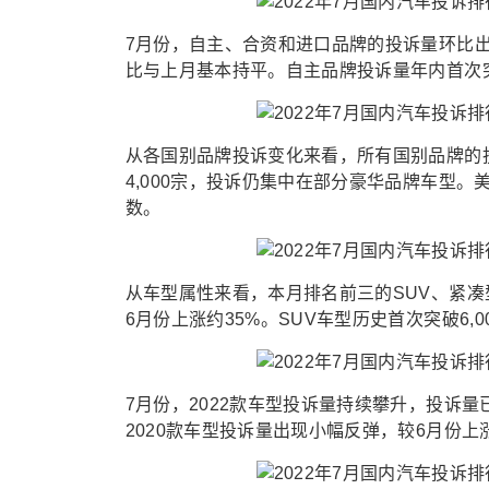
7月份，自主、合资和进口品牌的投诉量环比出
比与上月基本持平。自主品牌投诉量年内首次突
从各国别品牌投诉变化来看，所有国别品牌的
4,000宗，投诉仍集中在部分豪华品牌车型。
数。
从车型属性来看，本月排名前三的SUV、紧
6月份上涨约35%。SUV车型历史首次突破6,
7月份，2022款车型投诉量持续攀升，投诉量已
2020款车型投诉量出现小幅反弹，较6月份上