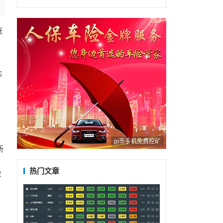
权成果并持续重金悬赏线索
涨
车
pi币手机免费挖矿
新
热门文章
投