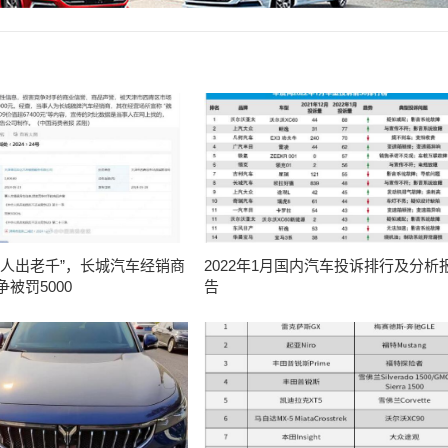
有人出老千”，长城汽车经销商
2022年1月国内汽车投诉排行及分析
被罚5000
告