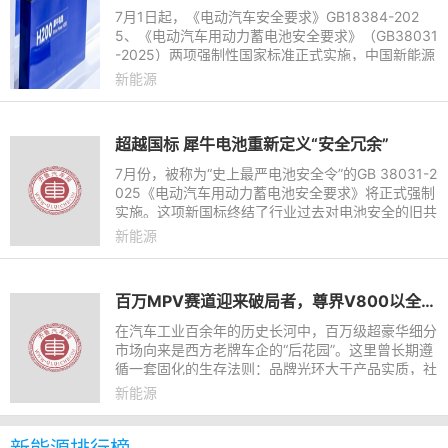
7月1日起，《电动汽车安全要求》GB18384-202
5、《电动汽车用动力蓄电池安全要求》（GB38031
-2025）两项强制性国家标准正式实施，中国新能源
汽车电池安全迎来“史上最严”政策新规。依托28年新
新能源
能源积淀，奇瑞以全链路
超越国标 犀牛电池重新定义“安全冗余”
7月份，被称为“史上最严电池安全令”的GB 38031-2
025《电动汽车用动力蓄电池安全要求》将正式强制
实施。这项新国标终结了行业过去对电池安全的旧共
识——从“热失控后争取5分钟逃生时间”，一步跃迁
新能源
至“热失控后不起
百万MPV赛道迎来破局者，尊界V800以全栈实力重写MPV价值标尺
在汽车工业百余年的历史长河中，百万级超豪华细分
市场向来是西方老牌车企的“后花园”。这里曾长期遵
循一套固化的生存法则：品牌光环大于产品实质，社
交属性凌驾于技术迭代，“加价提车”甚至被默认为一
新能源
种身份的象征