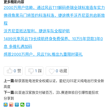
更多精彩内容
2000万用户信赖，通过风云T11解码奇瑞全球标准造车实力
佛得角黑马门将签约科洛科洛，捷途携手沃齐尼亚共启新旅
程
沃齐尼亚抵达智利，捷途车队全程护航
1499元享风云T9长续航终身免费保养、10万5年贷款3年0
息 多维礼遇加码
感恩2000万用户，风云T9L推出九重限时豪礼
0
赞
1
踩
0
收藏
上一篇:
斩获首批电池安全权威认证，星纪元ES定义纯电出行安全新
高度
下一篇:
比亚迪汉家族交付破百万，汉L赛道体验日引爆性能狂欢
分享到