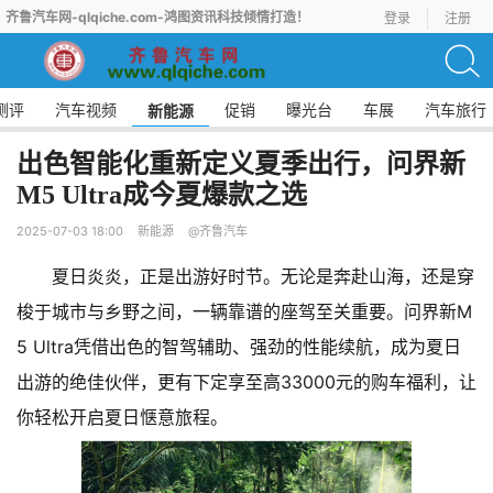
齐鲁汽车网-qlqiche.com-鸿图资讯科技倾情打造！
登录
注册
测评
汽车视频
促销
曝光台
车展
汽车旅行
新能源
出色智能化重新定义夏季出行，问界新
M5 Ultra成今夏爆款之选
2025-07-03 18:00
新能源
@齐鲁汽车
夏日炎炎，正是出游好时节。无论是奔赴山海，还是穿
梭于城市与乡野之间，一辆靠谱的座驾至关重要。问界新M
5 Ultra凭借出色的智驾辅助、强劲的性能续航，成为夏日
出游的绝佳伙伴，更有下定享至高33000元的购车福利，让
你轻松开启夏日惬意旅程。