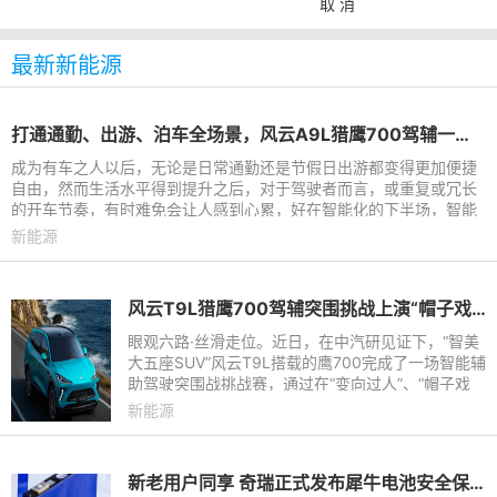
取 消
最新新能源
打通通勤、出游、泊车全场景，风云A9L猎鹰700驾辅一键告别疲惫
成为有车之人以后，无论是日常通勤还是节假日出游都变得更加便捷
自由，然而生活水平得到提升之后，对于驾驶者而言，或重复或冗长
的开车节奏，有时难免会让人感到心累，好在智能化的下半场，智能
辅助驾驶技术成为了驾
新能源
风云T9L猎鹰700驾辅突围挑战上演“帽子戏法”，再获中汽研权威认证
眼观六路·丝滑走位。近日，在中汽研见证下，“智美
大五座SUV”风云T9L搭载的鹰700完成了一场智能辅
助驾驶突围战挑战赛，通过在“变向过人”、“帽子戏
法”“临门一脚”三大测试项目中一镜到底、丝滑避险的
新能源
出色表现，
新老用户同享 奇瑞正式发布犀牛电池安全保障计划