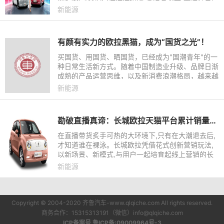
凭借着不服输、敢超越的精神,实现了逆袭归来的完
新能源
美蜕变,给观众留下
有颜有实力的欧拉黑猫，成为“国货之光”！
买国货、用国货、晒国货，已经成为"国潮青年"的一
种日常生活新方式。随着中国制造业升级、品牌日渐
成熟的产品运营思维，以及新消费浪潮格局，越来越
多的国货品牌在用全新的思维模式颠覆行业。
新能源
勘破直播真谛：长城欧拉天猫平台累计销量率先破万！
在直播带货炙手可热的大环境下,只有在大潮退去后,
才知道谁在裸泳。长城欧拉凭借花式创新营销玩法,
以新场景、新模式,与用户一起培育起线上营销的长
效共赢机制,给用户带来实际价值,打通了线上卖车“任
新能源
督二脉”,打破线上
Copyright © 2004-2020 齐鲁汽车-www.qlqiche.com All rights reserved.
商务合作：15315313191（微信）info@qlqiche.com
ICP备案号 鲁ICP备:09009964号-3