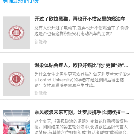
新能源排行榜
开过了欧拉黑猫，再也开不惯家里的燃油车
总有人说开过了电动车,就再也开不惯燃油车了,你身
边是否也有这样积极安利电动汽车的朋友?
新能源
温柔体贴会疼人，欧拉好猫比“他”更懂“她”的心
为什么女生比男生更喜欢养猫？匈牙利罗兰大学(Etv
s Loránd University)的学者在经过调研后得出结
论：女性和猫咪更容易产生共鸣。
新能源
乘风破浪未来可期，沈梦辰携手长城欧拉一路向前
这个夏天,《乘风破浪的姐姐》变着花样霸榜微博热
搜。刚刚结束的第五轮公演中,长城欧拉品牌代言人
沈梦辰,与其他六位姐姐组成“复活者联盟”重返舞台,