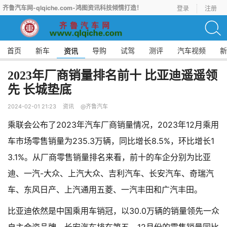
齐鲁汽车网-qlqiche.com-鸿图资讯科技倾情打造！
登录
注册
首页
新车
导购
试驾
测评
汽车视频
新
资讯
2023年厂商销量排名前十 比亚迪遥遥领
先 长城垫底
2024-02-01 21:23
资讯
@齐鲁汽车
乘联会公布了2023年汽车厂商销量情况，2023年12月乘用
车市场零售销量为235.3万辆，同比增长8.5%，环比增长1
3.1%。从厂商零售销量排名来看，前十的车企分别为比亚
迪、一汽-大众、上汽大众、吉利汽车、长安汽车、奇瑞汽
车、东风日产、上汽通用五菱、一汽丰田和广汽丰田。
比亚迪依然是中国乘用车销冠，以30.0万辆的销量领先一众