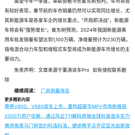
展望今年一季度，乘联会秘书长崔东树预判，车市将会
有较好表现，春节前的车市销量仍然可以实现同比增长，尤
其新能源车是各家车企的增长重点，“开局即决战”，新能源
车将会有“强势增长”。崔东树预测，2024年我国新能源乘
用车批发销量有望达到1,100万辆，净增量预计为230万辆，
插电混合动力车型和增程式车型将成为新能源车市增长的主
要动力。
免责声明：文章来源于董涛说车Pro 如有侵权联系删
除
继续阅读：
厂商销量排名
更多精彩内容
尊界V800、V680双车上市，重构超豪华MPV市场新格局
2000万用户信赖，通过风云T11解码奇瑞全球标准造车实力
佛得角黑马门将签约科洛科洛，捷途携手沃齐尼亚共启新旅