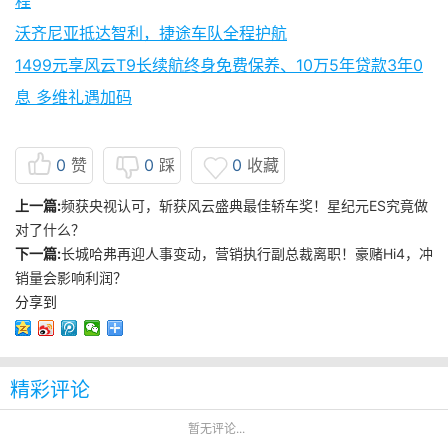
程
沃齐尼亚抵达智利，捷途车队全程护航
1499元享风云T9长续航终身免费保养、10万5年贷款3年0
息 多维礼遇加码
0
赞
0
踩
0
收藏
上一篇:
频获央视认可，斩获风云盛典最佳轿车奖！星纪元ES究竟做
对了什么？
下一篇:
长城哈弗再迎人事变动，营销执行副总裁离职！豪赌Hi4，冲
销量会影响利润？
分享到
精彩评论
暂无评论...