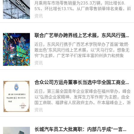
月乘用车市场零售销量为235.3万辆，同比增长8.
5%，环比增长13.1%。从厂商零售销量排名来看，前
十的车企分别为比亚迪、一汽-大众、上汽大众、吉
资讯
利汽车、长安汽车、奇瑞汽
联合广艺举办跨界线上艺术展，东风风行强化品牌“年轻化”基因
近日，东风风行携手广西艺术学院举办了首届“敢燃·
敢出色”东风风行线上艺术展，以“天马行空，想象无
穷”为主题，广艺学子们发挥丰富的创造力和想象
力，以场景化内容赋予风行劲狮标和游艇耳目一新的
资讯
感觉。此次东风
合众公司方运舟董事长当选中华全国工商业联合会青年企业家委员会委员
近日，第三届全国青年企业家峰会在福州举办，峰会
以“弘扬企业家精神、发挥生力军作用”为主题，由全
国工商联、福建省人民政府主办。在本届峰会上，浙
江合众新能源汽车有限公司创始人兼董事长方运舟当
资讯
选中华全国工商
长城汽车员工大批离职：内部几乎成“一言堂”，谁受得了层层汇报挨骂