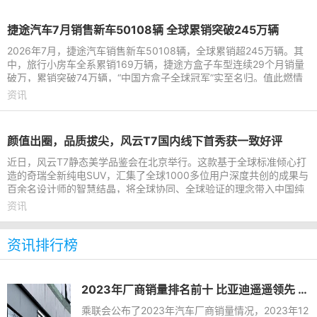
捷途汽车7月销售新车50108辆 全球累销突破245万辆
2026年7月，捷途汽车销售新车50108辆，全球累销超245万辆。其
中，旅行小房车全系累销169万辆，捷途方盒子车型连续29个月销量
破万，累销突破74万辆，“中国方盒子全球冠军”实至名归。值此燃情
盛夏，捷途汽车依托旅行
资讯
颜值出圈，品质拔尖，风云T7国内线下首秀获一致好评
近日，风云T7静态美学品鉴会在北京举行。这款基于全球标准倾心打
造的奇瑞全新纯电SUV，汇集了全球1000多位用户深度共创的成果与
百余名设计师的智慧结晶，将全球协同、全球验证的理念带入中国纯
电SUV。品鉴会上，风云
资讯
资讯排行榜
2023年厂商销量排名前十 比亚迪遥遥领先 长城垫底
乘联会公布了2023年汽车厂商销量情况，2023年12