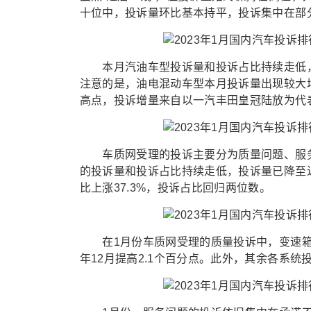
十位中，投诉量环比基本持平，投诉集中在部
本月汽油车型投诉量和投诉占比持续走低，其中
注意的是，油电混动车型本月投诉量出现较大增
高点，投诉增量来自以一汽丰田皇冠陆放为代
车质网受理的投诉主要分为质量问题、服务
的投诉量和投诉占比持续走低，投诉量已降至
比上涨37.3%，投诉占比回归两位数。
在1月份车质网受理的质量投诉中，变速箱投
年12月提高2.1个百分点。此外，其余各系