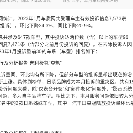
降24.3%，同比下降20.9%。 数据显示，本月车质网受理的
计，2023年1月车质网共受理车主有效投诉信息7,573宗
诉），环比下降24.3%，同比下降20.9%。
涉及647款车型，其中投诉达两位数（含）以上的车型96
复7,471条（含部分之前月份投诉的回复）。在去除投诉人因
23年1月投诉量前30的车系（车型）排名如下：
诉量同、环比均有所下降，但部分车型的投诉量却出现逆势增
所上涨。具体到榜单，日系品牌成为本月投诉的重灾区，共有1
诉问题来看，除“仪表台开裂”和“部件老化”问题外，“影音系统
该问题，多为自主品牌车型。相比之下，本月服务问题依旧较为
五名中的2款日系姊妹车型，其中一汽丰田皇冠陆放投诉量环比