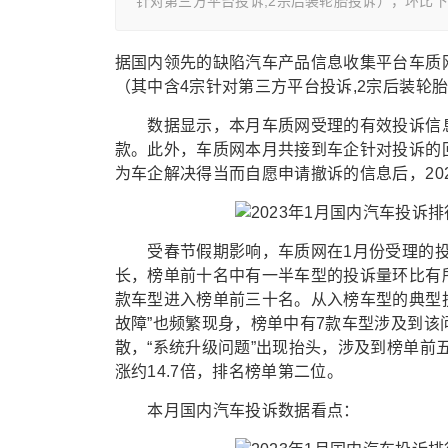
针对第三方平台投诉,2宗后装轮胎投诉），环比下
据国内领先的缺陷汽车产品信息收集平台车质网统
（其中含4宗针对第三方平台投诉,2宗后装轮胎投
数据显示，本月车质网受理的有效投诉信息共
款。此外，车质网本月共接到车企针对投诉的回
为车企解决得当而自愿申请撤诉的信息后，20
受春节假期影响，车质网在1月份受理的投
长，榜单前十名中有一半车型的投诉量环比有
款车型进入榜单前三十名。从入榜车型的典型投
故障”也频繁现身，榜单中有7款车型涉及到
散，“系统升级问题”出现抬头，涉及到榜单前
涨约14.7倍，排名榜单第二位。
本月国内汽车投诉数据看点：