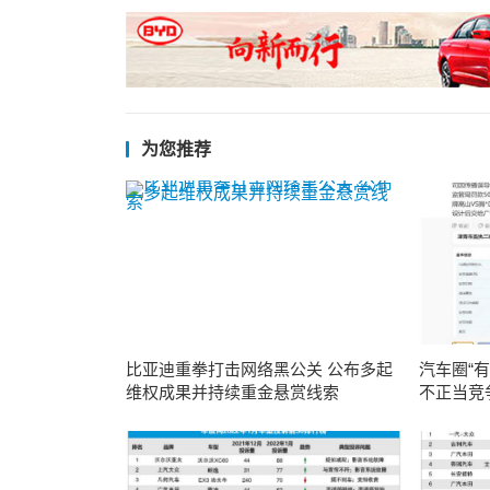
为您推荐
比亚迪重拳打击网络黑公关 公布多起
汽车圈“
维权成果并持续重金悬赏线索
不正当竞争