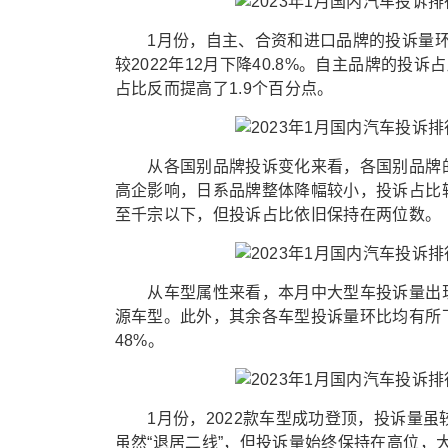
1月份，自主、合资和进口品牌的投诉量环
较2022年12月下降40.8%。自主品牌的
占比反而提高了1.9个百分点。
从各国别品牌投诉变化来看，各国别品牌的
高企影响，日系品牌整体降幅较小，投诉占比较2
至千宗以下，但投诉占比依旧保持在两位数。
从车型属性来看，本月中大型车投诉量出现逆
源车型。此外，其余各车型投诉量环比均有所
48%。
1月份，2022款车型成功登顶，投诉量虽较上
虽然“退居二线”，但投诉量始终保持在高位，