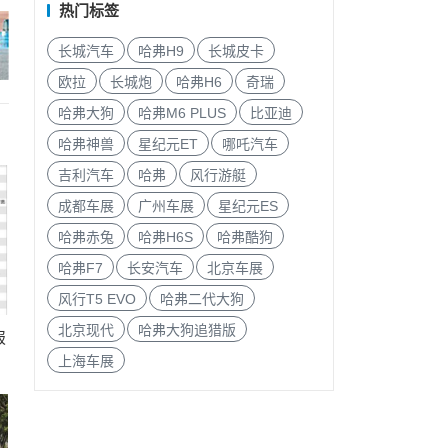
热门标签
长城汽车
哈弗H9
长城皮卡
欧拉
长城炮
哈弗H6
奇瑞
哈弗大狗
哈弗M6 PLUS
比亚迪
哈弗神兽
星纪元ET
哪吒汽车
吉利汽车
哈弗
风行游艇
成都车展
广州车展
星纪元ES
哈弗赤兔
哈弗H6S
哈弗酷狗
哈弗F7
长安汽车
北京车展
风行T5 EVO
哈弗二代大狗
北京现代
哈弗大狗追猎版
报
上海车展