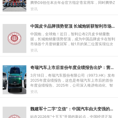
腾势D9担任本次年会官方指定贵宾用车，同时腾势Z
9GT、腾势N9也携手亮相大会现场，以旗舰阵容闪
资讯
耀博鳌。为全球政商代表提
中国皮卡品牌强势登顶 长城炮斩获智利市场2月销量冠军
中国炮，全球炮！近日，智利公布2月皮卡销量数
据，长城炮销量强势登顶，成为中国品牌皮卡在智利
市场首个月度销量冠军，较1月的第二位置实现位次
反超，实现产品力与认可度的双重跃升。此外，风骏
资讯
7位列第十，长城皮卡独
奇瑞汽车上市后首份年度业绩报告出炉：营收突破3000亿，净利润增长36.1%
3月18日，奇瑞汽车股份有限公司（9973.HK）发布
2025年度业绩报告，这也是奇瑞汽车上市后的首份
年度业绩报告。2025年，公司深入推进电动化、智
能化、全球化战略，多项经营指标创历史新高，交出
资讯
了一份规模与质量双增长
魏建军十二字“立信”：中国汽车由大变强的必答题
站在2026年“十五五”开局的新起点，中国经济正加