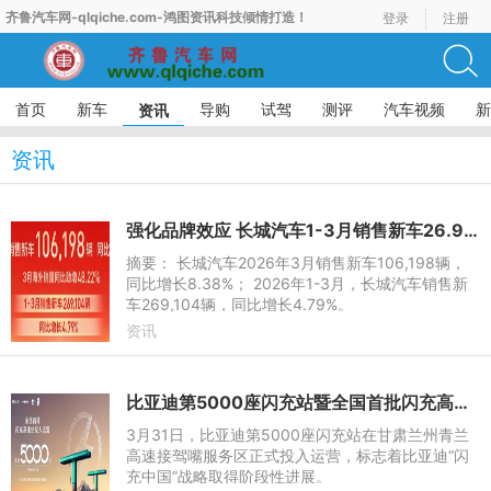
齐鲁汽车网-qlqiche.com-鸿图资讯科技倾情打造！
登录
注册
首页
新车
导购
试驾
测评
汽车视频
新
资讯
资讯
强化品牌效应 长城汽车1-3月销售新车26.91万辆 同比增长4.79%
摘要： 长城汽车2026年3月销售新车106,198辆，
同比增长8.38%； 2026年1-3月，长城汽车销售新
车269,104辆，同比增长4.79%。
资讯
比亚迪第5000座闪充站暨全国首批闪充高速站投入运营 加速推进“闪充中国”战略
3月31日，比亚迪第5000座闪充站在甘肃兰州青兰
高速接驾嘴服务区正式投入运营，标志着比亚迪“闪
充中国”战略取得阶段性进展。