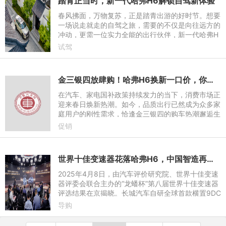
踏青正当时，新一代哈弗H6解锁自驾新体验
春风拂面，万物复苏，正是踏青出游的好时节。想要
一场说走就走的自驾之旅，需要的不仅是向往远方的
冲动，更需一位实力全能的出行伙伴，新一代哈弗H
6凭借其强劲动力、超低油耗、智能科技和全面安全
试驾
保障，成为春日自驾
金三银四放肆购！哈弗H6换新一口价，你的春游搭子已就位！
在汽车、家电国补政策持续发力的当下，消费市场正
迎来春日焕新热潮。如今，品质出行已然成为众多家
庭用户的刚性需求，恰逢金三银四的购车热潮邂逅生
机盎然的春游季，哈弗H6以“换新一口价”政策强势破
促销
局，硬核让利，
世界十佳变速器花落哈弗H6，中国智造再攀高峰
2025年4月8日，由汽车评价研究院、世界十佳变速
器评委会联合主办的“龙蟠杯”第八届世界十佳变速器
评选结果在京揭晓。长城汽车自研全球首款横置9DC
T湿式双离合变速器，从众多国内外品牌中强势突
导购
围，斩获“世界十佳变