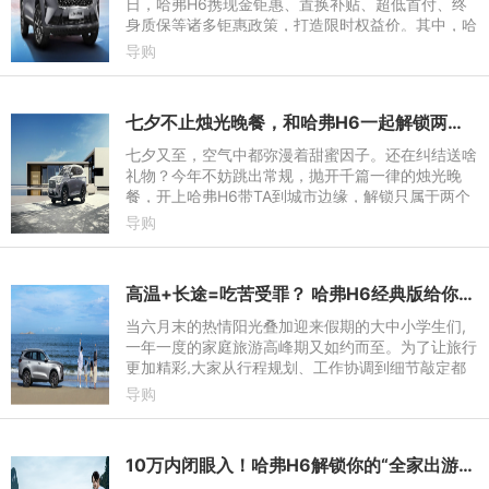
日，哈弗H6携现金钜惠、置换补贴、超低首付、终
身质保等诸多钜惠政策，打造限时权益价。其中，哈
弗H6经典版限时权益价8.19万元起，新一代哈弗H6
导购
限时权益价9.59万元起。
七夕不止烛光晚餐，和哈弗H6一起解锁两个人的浪漫自驾
七夕又至，空气中都弥漫着甜蜜因子。还在纠结送啥
礼物？今年不妨跳出常规，抛开千篇一律的烛光晚
餐，开上哈弗H6带TA到城市边缘，解锁只属于两个
人的浪漫自驾，把专属回忆装进行囊。
导购
高温+长途=吃苦受罪？ 哈弗H6经典版给你不一样的假期体验
当六月末的热情阳光叠加迎来假期的大中小学生们,
一年一度的家庭旅游高峰期又如约而至。为了让旅行
更加精彩,大家从行程规划、工作协调到细节敲定都
精心安排。而随着自驾游成为越来越多家庭的出行选
导购
择,一台让人省心省力
10万内闭眼入！哈弗H6解锁你的“全家出游神器”