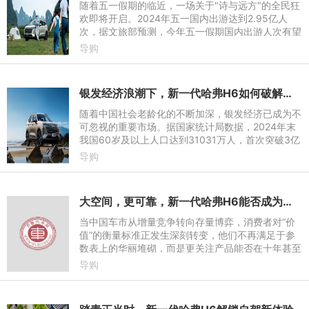
随着五一假期的临近，一场关于"诗与远方"的全民狂
欢即将开启。2024年五一国内出游达到2.95亿人
次，据文旅部预测，今年五一假期国内出游人次有望
突破3.5亿。在消费升级与品质需求的双重驱动下，
导购
消费者对出行
银发经济浪潮下，新一代哈弗H6如何破解老年人出行难题？
随着中国社会老龄化的不断加深，银发经济已成为不
可忽视的重要市场。据国家统计局数据，2024年末
我国60岁及以上人口达到31031万人，首次突破3亿
人。在这场"银色浪潮"中，汽车产业面临前所未有的
导购
机遇与挑战
大空间，更可靠，新一代哈弗H6能否成为广大车主的白月光？
当中国车市从增量竞争转向存量博弈，消费者对“价
值”的衡量标准正发生深刻转变，他们不再满足于参
数表上的华丽堆砌，而是更关注产品能否在十年甚至
更久的时间维度上，持续兑现“高性价比”承诺。作为
导购
哈弗品牌最为畅