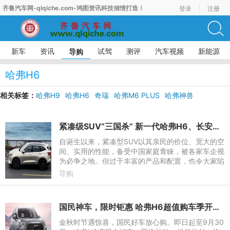
齐鲁汽车网-qlqiche.com-鸿图资讯科技倾情打造！
登录
注册
新车
资讯
试驾
测评
汽车视频
新能源
导购
哈弗H6
相关标签：
哈弗H9
哈弗H6
奇瑞
哈弗M6 PLUS
哈弗神兽
紧凑级SUV“三国杀” 新一代哈弗H6、长安CS75PLUS、博越L谁能胜出？
自诞生以来，紧凑型SUV以其亲民的价位、宽大的空
间、实用的性能，备受中国家庭青睐，被各家车企视
为必争之地。但过于丰富的产品和配置，也令大家陷
入了选择困难症。为此，我们将以12.39万元的新一
导购
代哈弗H6 1.5T两驱M
国民神车，限时钜惠 哈弗H6超值购车季开启！
金秋时节遇惊喜，国民好车放心购。即日起至9月30