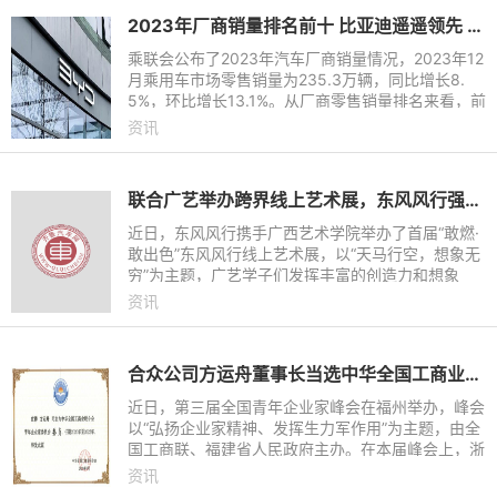
2023年厂商销量排名前十 比亚迪遥遥领先 长城垫底
乘联会公布了2023年汽车厂商销量情况，2023年12
月乘用车市场零售销量为235.3万辆，同比增长8.
5%，环比增长13.1%。从厂商零售销量排名来看，前
十的车企分别为比亚迪、一汽-大众、上汽大众、吉
资讯
利汽车、长安汽车、奇瑞汽
联合广艺举办跨界线上艺术展，东风风行强化品牌“年轻化”基因
近日，东风风行携手广西艺术学院举办了首届“敢燃·
敢出色”东风风行线上艺术展，以“天马行空，想象无
穷”为主题，广艺学子们发挥丰富的创造力和想象
力，以场景化内容赋予风行劲狮标和游艇耳目一新的
资讯
感觉。此次东风
合众公司方运舟董事长当选中华全国工商业联合会青年企业家委员会委员
近日，第三届全国青年企业家峰会在福州举办，峰会
以“弘扬企业家精神、发挥生力军作用”为主题，由全
国工商联、福建省人民政府主办。在本届峰会上，浙
江合众新能源汽车有限公司创始人兼董事长方运舟当
资讯
选中华全国工商