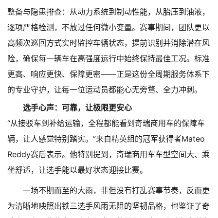
整备与隐患排查：从动力系统到制动性能，从胎压到油液，
逐项严格检测，不放过任何微小变量。赛事期间，团队更以
高频次巡回方式实时监控车辆状态，提前识别并消除潜在风
险，确保每一辆车在高强度运行中始终保持最佳工况。标准
更高、响应更快、保障更密——正是这份全周期服务体系下
的专业守护，让每一位运动员都能心无旁骛、全力冲刺。
选手心声：可靠，让极限更安心
“从接驳车到补给运输，全程都能看到奇瑞商用车的保障车
辆，让人感觉特别踏实。”来自精英组的冠军获得者Mateo
Reddy赛后表示。他特别提到，奇瑞商用车车型空间大、乘
坐舒适，让选手能以最好状态迎接比赛。
一场不期而至的大雨，非但没有打乱赛事节奏，反而更
为清晰地映照出铁三选手风雨无阻的坚韧品格，也鉴证了奇