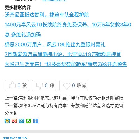
更多精彩内容
沃齐尼亚抵达智利，捷途车队全程护航
1499元享风云T9长续航终身免费保养、10万5年贷款3年0
息 多维礼遇加码
感恩2000万用户，风云T9L推出九重限时豪礼
7月新能源汽车销量榜出炉，比亚迪41.9万辆稳居榜首
为悦己生活而来！“科技豪华智能轿车”腾势Z9S开启预售
0
赞
0
踩
0
收藏
上一篇:
吉利银河护航东北超开幕，甲醇车队惊艳亮相沈阳赛场
下一篇:
双擎SUV油耗与持有成本：荣放和威兰达怎么选才更省
分享到