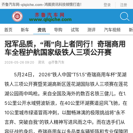
齐鲁汽车网-qlqiche.com-鸿图资讯科技倾情打造！
登录
注册
首页
新车
导购
试驾
测评
汽车视频
新
资讯
冠军品质，“雨”向上者同行！奇瑞商用
车全程护航国家级铁人三项公开赛
2026-05-26 09:20
资讯
@齐鲁汽车
5月24日， 2026“铁人中国”T51.5“奇瑞商用车杯”芜湖
铁人三项公开赛暨芜湖高新区莲花湖国际铁人三项赛在莲花
湖公园雨中鸣枪。来自全国及海外的数百名铁三健儿，在1.
5公里公开水域劈波斩浪，在40公里环湖赛道迎风飞驰，在
10公里城市绿道冒雨冲刺，以酣畅淋漓的极限挑战将“永不
言弃、突破自我”的铁人精神写进风雨之中。而在选手们从
容征战的身后，奇瑞商用车以多品类车辆矩阵和专业保障团