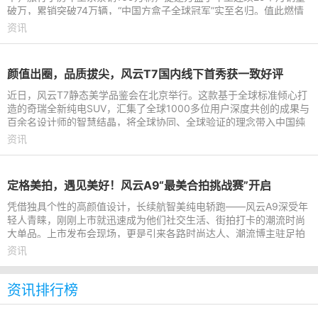
破万，累销突破74万辆，“中国方盒子全球冠军”实至名归。值此燃情
盛夏，捷途汽车依托旅行
资讯
颜值出圈，品质拔尖，风云T7国内线下首秀获一致好评
近日，风云T7静态美学品鉴会在北京举行。这款基于全球标准倾心打
造的奇瑞全新纯电SUV，汇集了全球1000多位用户深度共创的成果与
百余名设计师的智慧结晶，将全球协同、全球验证的理念带入中国纯
电SUV。品鉴会上，风云
资讯
定格美拍，遇见美好！风云A9“最美合拍挑战赛”开启
凭借独具个性的高颜值设计，长续航智美纯电轿跑——风云A9深受年
轻人青睐，刚刚上市就迅速成为他们社交生活、街拍打卡的潮流时尚
大单品。上市发布会现场，更是引来各路时尚达人、潮流博主驻足拍
摄，随手产出氛围感人
资讯
资讯排行榜