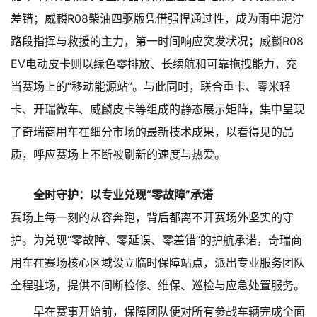
差错；威麟R08柴油四驱版凭借强悍通过性，成为雨中泥泞
路段指挥与救援的主力，第一时间响应突发状况；威麟R08
EV电动皮卡则以绿色零排放、长续航和可靠拖拽能力，充
当赛场上的“移动能源站”。与此同时，联合重卡、零米轻
卡、开瑞微车、威麟皮卡等组成的静态展示矩阵，集中呈现
了奇瑞商用车在细分市场的最新技术成果，以看得见的品
质，呼应赛场上不断被刷新的速度与热爱。
全时守护：以专业兑现“零故障”承诺
赛场上每一刻的从容奔跑，背后都离不开赛场外坚实的守
护。为兑现“零故障、零延误、零差错”的护航承诺，奇瑞商
用车在赛场核心区域设立临时保障站点，派出专业服务团队
全程驻场，提供不间断检修、维保、巡检与应急处置服务。
早在赛事开始前，保障团队便对所有参战车辆完成全面