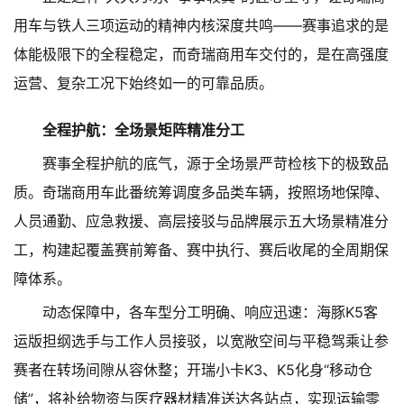
用车与铁人三项运动的精神内核深度共鸣——赛事追求的是
体能极限下的全程稳定，而奇瑞商用车交付的，是在高强度
运营、复杂工况下始终如一的可靠品质。
全程护航：全场景矩阵精准分工
赛事全程护航的底气，源于全场景严苛检核下的极致品
质。奇瑞商用车此番统筹调度多品类车辆，按照场地保障、
人员通勤、应急救援、高层接驳与品牌展示五大场景精准分
工，构建起覆盖赛前筹备、赛中执行、赛后收尾的全周期保
障体系。
动态保障中，各车型分工明确、响应迅速：海豚K5客
运版担纲选手与工作人员接驳，以宽敞空间与平稳驾乘让参
赛者在转场间隙从容休整；开瑞小卡K3、K5化身“移动仓
储”，将补给物资与医疗器材精准送达各站点，实现运输零