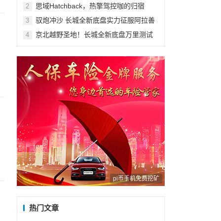
量
思域Hatchback，热擎驾控咖的归宿
2
驭炮冲沙 长城全新底盘实力征服阿拉善
3
京北越野圣地！长城全新底盘万里测试
4
征服老掌沟
pi币手机免费挖矿
热门文章