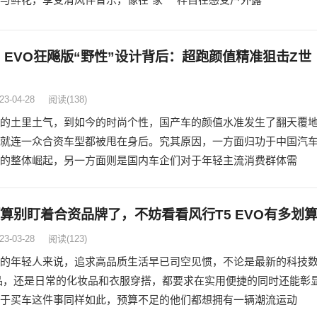
5 EVO狂飚版“野性”设计背后：超跑颜值精准狙击Z世
23-04-28
阅读
(138)
的土里土气，到如今的时尚个性，国产车的颜值水准发生了翻天覆
就连一众合资车型都被甩在身后。究其原因，一方面归功于中国汽
的整体崛起，另一方面则是国内车企们对于年轻主流消费群体需
预算别盯着合资品牌了，不妨看看风行T5 EVO有多划
23-03-28
阅读
(123)
的年轻人来说，追求高品质生活早已司空见惯，不论是最新的科技
品，还是日常的化妆品和衣服穿搭，都要求在实用便捷的同时还能彰
于买车这件事同样如此，预算不足的他们都想拥有一辆潮流运动