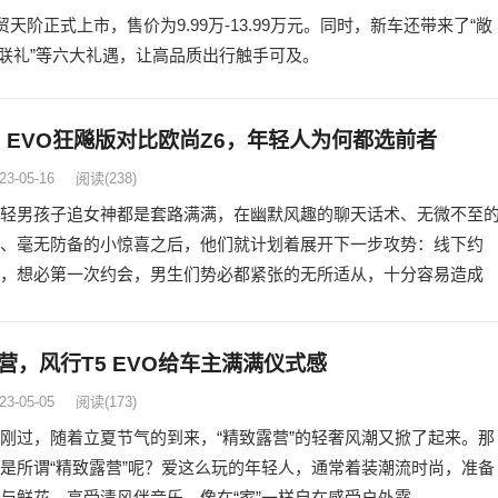
贸天阶正式上市，售价为9.99万-13.99万元。同时，新车还带来了“敞
享智联礼”等六大礼遇，让高品质出行触手可及。
5 EVO狂飚版对比欧尚Z6，年轻人为何都选前者
23-05-16
阅读
(238)
轻男孩子追女神都是套路满满，在幽默风趣的聊天话术、无微不至
、毫无防备的小惊喜之后，他们就计划着展开下一步攻势：线下约
，想必第一次约会，男生们势必都紧张的无所适从，十分容易造成
营，风行T5 EVO给车主满满仪式感
23-05-05
阅读
(173)
刚过，随着立夏节气的到来，“精致露营”的轻奢风潮又掀了起来。那
是所谓“精致露营”呢？爱这么玩的年轻人，通常着装潮流时尚，准备
与鲜花，享受清风伴音乐，像在“家”一样自在感受户外露