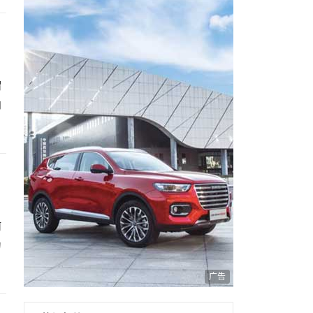
谓
向
何
为
广告