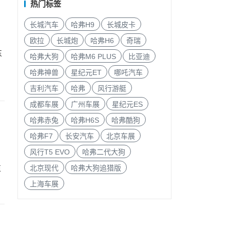
热门标签
长城汽车
哈弗H9
长城皮卡
欧拉
长城炮
哈弗H6
奇瑞
东
哈弗大狗
哈弗M6 PLUS
比亚迪
哈弗神兽
星纪元ET
哪吒汽车
吉利汽车
哈弗
风行游艇
成都车展
广州车展
星纪元ES
哈弗赤兔
哈弗H6S
哈弗酷狗
哈弗F7
长安汽车
北京车展
风行T5 EVO
哈弗二代大狗
北京现代
哈弗大狗追猎版
值
上海车展