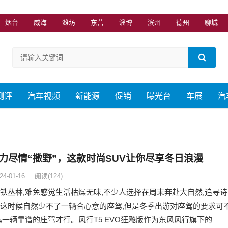
烟台
威海
潍坊
东营
淄博
滨州
德州
聊城
测评
汽车视频
新能源
促销
曝光台
车展
汽
力尽情“撒野”，这款时尚SUV让你尽享冬日浪漫
24-01-16
阅读
(124)
铁丛林,难免感觉生活枯燥无味,不少人选择在周末奔赴大自然,追寻诗
这时候自然少不了一辆合心意的座驾,但是冬季出游对座驾的要求可
选一辆靠谱的座驾才行。风行T5 EVO狂飚版作为东风风行旗下的