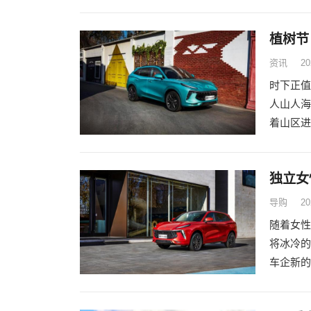
植树节
资讯
20
时下正值
人山人海
着山区进
独立女
导购
20
随着女性
将冰冷的
车企新的