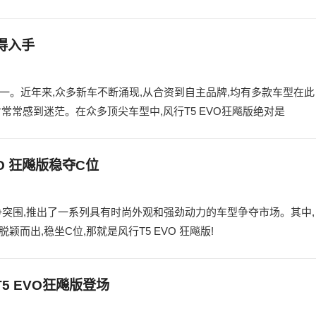
得入手
之一。近年来,众多新车不断涌现,从合资到自主品牌,均有多款车型在此
常常感到迷茫。在众多顶尖车型中,风行T5 EVO狂飚版绝对是
O 狂飚版稳夺C位
力争突围,推出了一系列具有时尚外观和强劲动力的车型争夺市场。其中,
而出,稳坐C位,那就是风行T5 EVO 狂飚版!
5 EVO狂飚版登场