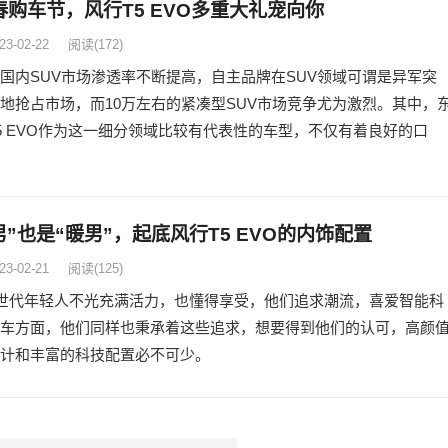
春购车节，风行T5 EVO多重大礼宠向你
23-02-22
阅读
(172)
国内SUV市场渗透率不断提高，自主品牌在SUV领域可谓是异军突
地抢占市场，而10万左右的紧凑型SUV市场竞争尤为激烈。其中，
5 EVO作为这一细分领域比较有代表性的车型，不仅有着良好的口
男”也是“暖男”，起底风行T5 EVO的内饰配置
23-02-21
阅读
(125)
世代年轻人不光充满活力，也懂得享受，他们追求潮流，喜爱智能科
车方面，他们同样也秉承着这些追求，想要得到他们的认可，高颜
计和丰富的科技配置必不可少。