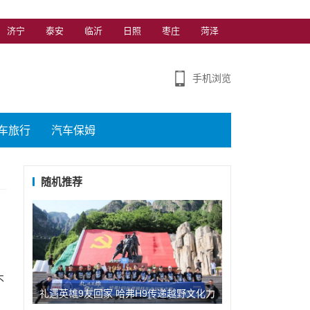
济宁
泰安
临沂
日照
枣庄
菏泽
手机浏览
车旅行
汽车保姆
随机推荐
不
礼遇英雄9友回家 哈弗H9传递越野文化力