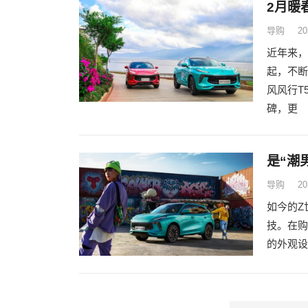
2月暖
导购
20
近年来，
起，不断
风风行T
碑，更
是“潮
导购
20
如今的Z
技。在购
的外观设