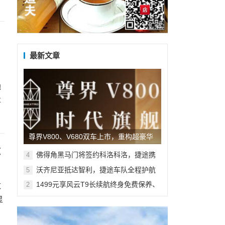
广告
最新文章
地
车
尊界V800、V680双车上市，重构超豪华
算
MPV市场新格局
佛得角黑马门将签约科洛科洛，捷途携
4
手沃齐尼亚共启新旅程
沃齐尼亚抵达智利，捷途车队全程护航
5
1499元享风云T9长续航终身免费保养、
2
数
10万5年贷款3年0息 多维礼遇加码
显