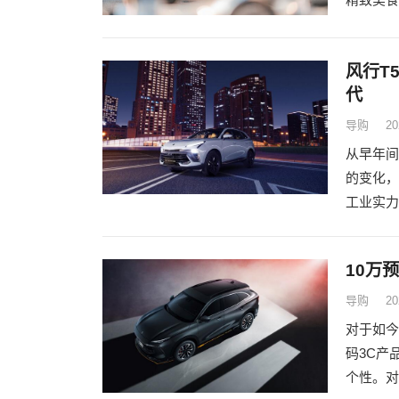
风行T
代
导购
20
从早年间
的变化，
工业实力
10万
导购
20
对于如今
码3C产
个性。对