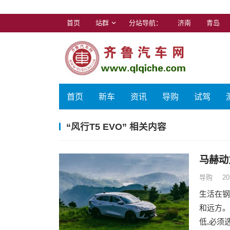
首页
站群
分站导航：
济南
青岛
首页
新车
资讯
导购
试驾
“风行T5 EVO” 相关内容
马赫动
导购
20
生活在钢
和远方。
低,必须