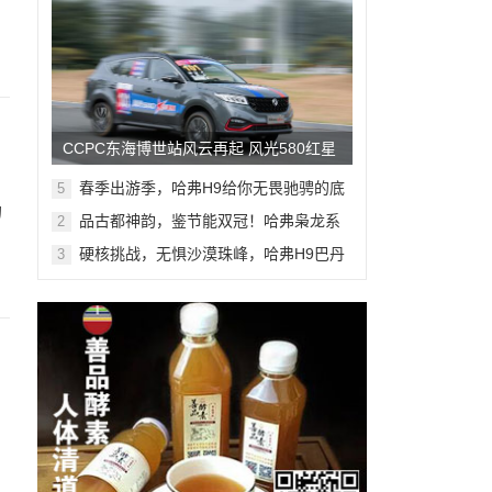
CCPC东海博世站风云再起 风光580红星
版将为热爱出征
春季出游季，哈弗H9给你无畏驰骋的底
5
气
的
品古都神韵，鉴节能双冠！哈弗枭龙系
2
列区域媒体试驾西安站全能开启
硬核挑战，无惧沙漠珠峰，哈弗H9巴丹
3
吉林沙漠挑战即将开启