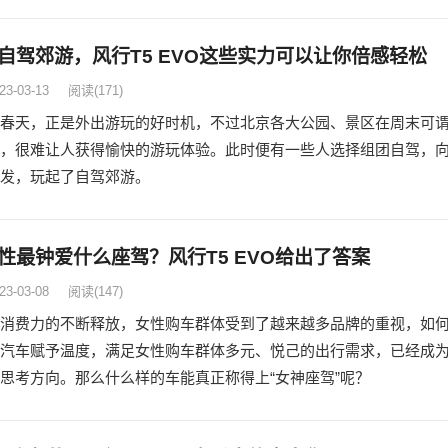
自驾郊游，风行T5 EVO这些实力可以让你倍感轻松
23-03-13
阅读
(171)
春天，正是外出游玩的好时机，不过北京各大公园、景区在周末可
，很难让人获得愉快的游玩体验。此时便有一些人选择组团自驾，
发，玩起了自驾郊游。
性最钟爱什么座驾？风行T5 EVO给出了答案
23-03-08
阅读
(147)
消费力的不断释放，女性购车群体受到了越来越多品牌的重视，如
汽车赋予温度，满足女性购车群体多元、悦己的出行需求，已经成
思考方向。那么什么样的车能真正称得上“女神座驾”呢？