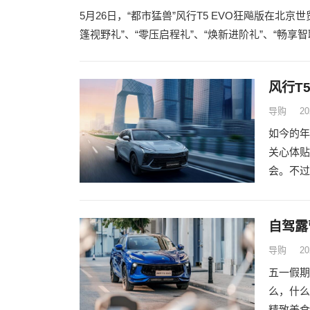
5月26日，“都市猛兽”风行T5 EVO狂飚版在北京世
篷视野礼”、“零压启程礼”、“焕新进阶礼”、“畅
风行T
导购
20
如今的年
关心体贴
会。不过
自驾露
导购
20
五一假期
么，什么
精致美食