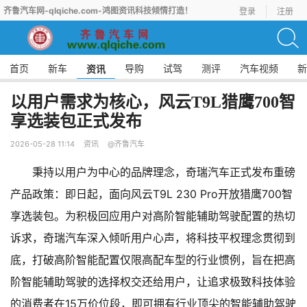
齐鲁汽车网-qlqiche.com-鸿图资讯科技倾情打造！
登录
注册
首页
新车
导购
试驾
测评
汽车视频
新
资讯
以用户需求为核心，风云T9L猎鹰700智
享选装包正式发布
2026-05-28 11:14
资讯
@齐鲁汽车
秉持以用户为中心的品牌理念，奇瑞汽车正式发布重磅
产品政策：即日起，面向风云T9L 230 Pro开放猎鹰700智
享选装包。为积极回应用户对高阶智能辅助驾驶配置的热切
诉求，奇瑞汽车深入倾听用户心声，将科技平权理念贯彻到
底，打破高阶智能配置仅限高配车型的行业惯例，旨在把高
阶智能辅助驾驶的选择权交还给用户，让追求极致科技体验
的消费者在15万价位段，即可拥有行业顶尖的智能辅助驾驶