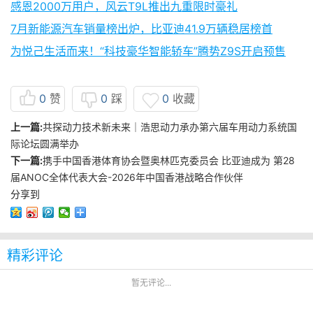
感恩2000万用户，风云T9L推出九重限时豪礼
7月新能源汽车销量榜出炉，比亚迪41.9万辆稳居榜首
为悦己生活而来！“科技豪华智能轿车”腾势Z9S开启预售
0
赞
0
踩
0
收藏
上一篇:
共探动力技术新未来｜浩思动力承办第六届车用动力系统国
际论坛圆满举办
下一篇:
携手中国香港体育协会暨奥林匹克委员会 比亚迪成为 第28
届ANOC全体代表大会-2026年中国香港战略合作伙伴
分享到
精彩评论
暂无评论...