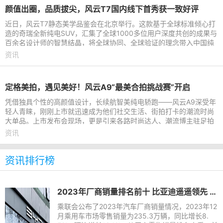
颜值出圈，品质拔尖，风云T7国内线下首秀获一致好评
近日，风云T7静态美学品鉴会在北京举行。这款基于全球标准倾心打
造的奇瑞全新纯电SUV，汇集了全球1000多位用户深度共创的成果与
百余名设计师的智慧结晶，将全球协同、全球验证的理念带入中国纯
电SUV。品鉴会上，风云
资讯
定格美拍，遇见美好！风云A9“最美合拍挑战赛”开启
凭借独具个性的高颜值设计，长续航智美纯电轿跑——风云A9深受年
轻人青睐，刚刚上市就迅速成为他们社交生活、街拍打卡的潮流时尚
大单品。上市发布会现场，更是引来各路时尚达人、潮流博主驻足拍
摄，随手产出氛围感人
资讯
资讯排行榜
2023年厂商销量排名前十 比亚迪遥遥领先 长城垫底
乘联会公布了2023年汽车厂商销量情况，2023年12
月乘用车市场零售销量为235.3万辆，同比增长8.