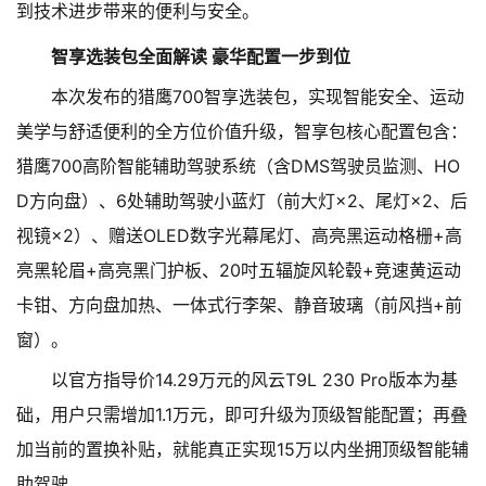
到技术进步带来的便利与安全。
智享选装包全面解读 豪华配置一步到位
本次发布的猎鹰700智享选装包，实现智能安全、运动
美学与舒适便利的全方位价值升级，智享包核心配置包含：
猎鹰700高阶智能辅助驾驶系统（含DMS驾驶员监测、HO
D方向盘）、6处辅助驾驶小蓝灯（前大灯×2、尾灯×2、后
视镜×2）、赠送OLED数字光幕尾灯、高亮黑运动格栅+高
亮黑轮眉+高亮黑门护板、20吋五辐旋风轮毂+竞速黄运动
卡钳、方向盘加热、一体式行李架、静音玻璃（前风挡+前
窗）。
以官方指导价14.29万元的风云T9L 230 Pro版本为基
础，用户只需增加1.1万元，即可升级为顶级智能配置；再叠
加当前的置换补贴，就能真正实现15万以内坐拥顶级智能辅
助驾驶。