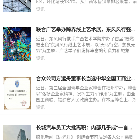
5%，环比增长13.1%。从厂商零售销量排名来看，前
十的车企分别为比亚迪、一汽-大众、上汽大众、吉
资讯
利汽车、长安汽车、奇瑞汽
联合广艺举办跨界线上艺术展，东风风行强化品牌“年轻化”基因
近日，东风风行携手广西艺术学院举办了首届“敢燃·
敢出色”东风风行线上艺术展，以“天马行空，想象无
穷”为主题，广艺学子们发挥丰富的创造力和想象
力，以场景化内容赋予风行劲狮标和游艇耳目一新的
资讯
感觉。此次东风
合众公司方运舟董事长当选中华全国工商业联合会青年企业家委员会委员
近日，第三届全国青年企业家峰会在福州举办，峰会
以“弘扬企业家精神、发挥生力军作用”为主题，由全
国工商联、福建省人民政府主办。在本届峰会上，浙
江合众新能源汽车有限公司创始人兼董事长方运舟当
资讯
选中华全国工商
长城汽车员工大批离职：内部几乎成“一言堂”，谁受得了层层汇报挨骂
腾讯新闻《远光灯》 谢婉春节前后是各大公司离职