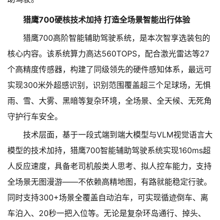
猎鹰700硬核技术加持 打造全场景智能出行体验
猎鹰700高阶智能辅助驾驶系统，是本次智享选装包的
核心内容。该系统算力高达560TOPS，配合激光雷达等27
个高精度传感器，构建了同级领先的硬件感知体系，最远可
实现300米外超感识别，识别范围覆盖超三个足球场，无惧
雨、雪、大雾、黑暗等复杂环境，全场景、全天候、无死角
守护行车安全。
技术层面，基于一段式端到端大模型与VLM视觉语言大
模型的技术加持，猎鹰700智能辅助驾驶系统实现160ms超
人反应速度，具备老司机般类人思考、拟人控车能力，支持
全场景无图漫游——不依赖高精地图，有路就能稳定行驶。
同时支持300+场景全覆盖自动泊车，可实现循迹倒车、离
车泊入、20秒一把入位等。无论是复杂环岛通行、掉头、