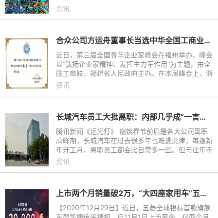
力，以场景化内容赋予风行劲狮标和游艇耳目一新的
资讯
感觉。此次东风
合众公司方运舟董事长当选中华全国工商业联合会青年企业家委员会委员
近日，第三届全国青年企业家峰会在福州举办，峰会
以“弘扬企业家精神、发挥生力军作用”为主题，由全
国工商联、福建省人民政府主办。在本届峰会上，浙
江合众新能源汽车有限公司创始人兼董事长方运舟当
资讯
选中华全国工商
长城汽车员工大批离职：内部几乎成“一言堂”，谁受得了层层汇报挨骂
腾讯新闻《远光灯》 谢婉春节前后是各大公司离职
高峰期，长城汽车在过去很多年也难逃此律，每逢新
年开工月，离职员工都会比日常多一些。但与往年不
同的是，2024年的春节离职潮来势更加汹涌，一场
资讯
内部“风暴”或许正在
上市两个月销量破2万，“大四座家用车”五菱凯捷成为中国家庭用户新选择
【2020年12月29日】近日，五菱全球银标首款旗舰
车型凯捷传来捷报，自11月1日上市至今，仅两个月