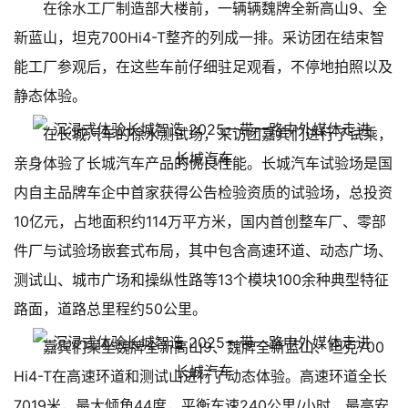
在徐水工厂制造部大楼前，一辆辆魏牌全新高山9、全
新蓝山，坦克700Hi4-T整齐的列成一排。采访团在结束智
能工厂参观后，在这些车前仔细驻足观看，不停地拍照以及
静态体验。
在长城汽车的徐水测试场，采访团嘉宾们进行了试乘，
亲身体验了长城汽车产品的优良性能。长城汽车试验场是国
内自主品牌车企中首家获得公告检验资质的试验场，总投资
10亿元，占地面积约114万平方米，国内首创整车厂、零部
件厂与试验场嵌套式布局，其中包含高速环道、动态广场、
测试山、城市广场和操纵性路等13个模块100余种典型特征
路面，道路总里程约50公里。
嘉宾们乘坐魏牌全新高山9、魏牌全新蓝山、坦克700
Hi4-T在高速环道和测试山进行了动态体验。高速环道全长
7019米，最大倾角44度，平衡车速240公里/小时，最高安