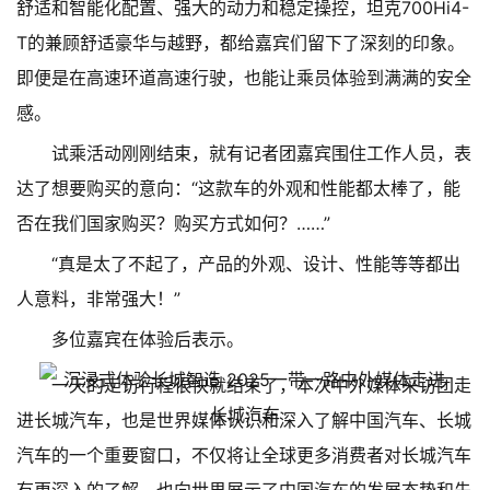
舒适和智能化配置、强大的动力和稳定操控，坦克700Hi4-
T的兼顾舒适豪华与越野，都给嘉宾们留下了深刻的印象。
即便是在高速环道高速行驶，也能让乘员体验到满满的安全
感。
试乘活动刚刚结束，就有记者团嘉宾围住工作人员，表
达了想要购买的意向：“这款车的外观和性能都太棒了，能
否在我们国家购买？购买方式如何？……”
“真是太了不起了，产品的外观、设计、性能等等都出
人意料，非常强大！”
多位嘉宾在体验后表示。
一天的走访行程很快就结束了，本次中外媒体采访团走
进长城汽车，也是世界媒体认识和深入了解中国汽车、长城
汽车的一个重要窗口，不仅将让全球更多消费者对长城汽车