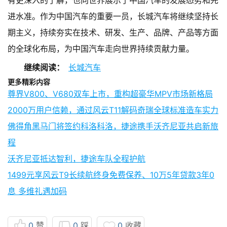
有更深入的了解，也向世界展示了中国汽车的发展态势和先
进水准。作为中国汽车的重要一员，长城汽车将继续坚持长
期主义，持续夯实在技术、研发、生产、品牌、产品等方面
的全球化布局，为中国汽车走向世界持续贡献力量。
继续阅读：
长城汽车
更多精彩内容
尊界V800、V680双车上市，重构超豪华MPV市场新格局
2000万用户信赖，通过风云T11解码奇瑞全球标准造车实力
佛得角黑马门将签约科洛科洛，捷途携手沃齐尼亚共启新旅
程
沃齐尼亚抵达智利，捷途车队全程护航
1499元享风云T9长续航终身免费保养、10万5年贷款3年0
息 多维礼遇加码
0
赞
0
踩
0
收藏