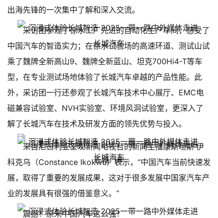
出海先锋的一次集中了解和深入交流。
采访团参观了徐水工厂先进的自动化生产车间，感受了
中国汽车的智造实力；在徐水试验场的高速环道、测试山试
乘了魏牌全新高山9、魏牌全新蓝山、坦克700Hi4-T等车
型，在专业测试场地体验了长城汽车卓越的产品性能。此
外，采访团一行还参观了长城汽车技术中心展厅、EMC电
磁兼容试验室、NVH实验室、环境风洞试验室，更深入了
解了长城汽车在技术及研发方面的领先优势与投入。
来自尼日利亚呈现新闻电视台的新闻主播康斯坦斯·伊
科克乌（Constance Ikokwu）表示，“中国汽车当前快速发
展，取得了重要的发展成果，这对于很多发展中国家汽车产
业的发展具有很强的借鉴意义。”
震撼！原来中国汽车这么强！