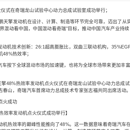
火仪式在奇瑞龙山试验中心动力总成试验室成功举行；
天擎发动机在设计、计算、制造等环节完全可靠，迈出了从
世界混动看中国，中国混动看奇瑞”目标，推动中国汽车产业持续
机技术创新：26:1超高膨胀比，双曲三联动机构，35%EG
48%热效率；
车按下全球混动市场的加速键，也将为全球市场带来更加丰
天擎48%热效率发动机点火仪式在奇瑞龙山试验中心动力总成试
古春山，奇瑞汽车首席动力总成技术专家张志福共同出席活动
%热效率发动机点火仪式成功举行】
动机热效率的巅峰性能推向了48%。这一数据意味着奇瑞汽车