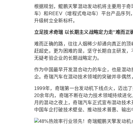
根据规划，鲲鹏天擎混动发动机将主要用于奇瑞
车）和REEV（增程式电动车）平台产品序
升级树立全新标杆。
立足技术奇瑞 以长期主义战略定力走“难而正
难而正确的路，往往人烟稀少却通向真正的顶
赶超史。更为困难的是，坚守长期自主研发，
无疑考验企业的长期战略定力。
作为中国最早开发混合动力的车企，也是混动
企。奇瑞汽车在混动技术领域的突破并非偶然，
1999年，奇瑞第一台发动机下线点火，迈出
20余年内，奇瑞不断在动力技术领域持续进化，
月的混动之夜上，奇瑞汽车正式宣布混动技术开
中国车企打破技术壁垒、推动技术普惠、输出