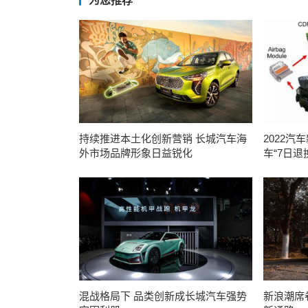
为您推荐
持续推进本土化创新营销 长城汽车海
2022汽
外市场品牌形象日益锐化
车“7日退
混战格局下 品类创新成长城汽车强势
新浪潮席