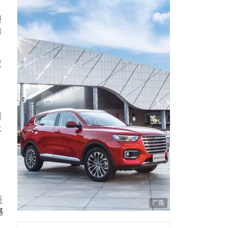
研
市
域
轰
让
能
广告
基