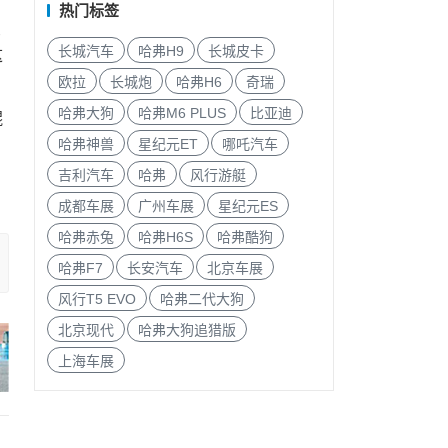
热门标签
车
长城汽车
哈弗H9
长城皮卡
这
欧拉
长城炮
哈弗H6
奇瑞
哈弗大狗
哈弗M6 PLUS
比亚迪
鲲
哈弗神兽
星纪元ET
哪吒汽车
吉利汽车
哈弗
风行游艇
成都车展
广州车展
星纪元ES
哈弗赤兔
哈弗H6S
哈弗酷狗
哈弗F7
长安汽车
北京车展
风行T5 EVO
哈弗二代大狗
北京现代
哈弗大狗追猎版
上海车展