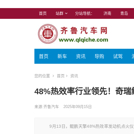
首页
站群
分站导航：
济南
青岛
首页
新车
资讯
导购
试驾
您的位置
首页
资讯
48%热效率行业领先！奇
来源:齐鲁汽车
2025年09月15日
9月13日，鲲鹏天擎48%热效率发动机点火