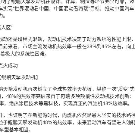
仅证明了鲲鹏天擎发动机在设计、计算、制造等环节完全可靠，迈
车实现“世界混动看中国，中国混动看奇瑞”目标，推动中国汽车
力。
人区”
混动还是增程式混动，发动机技术决定了动力系统的性能上限
前来看，市场主流发动机热效率一般在38%到45%左右，向
临着极大的系统性困难。
【鲲鹏天擎发动机】
鹏天擎发动机再次树立了全球热效率天花板，堪称一次“质变”式
绍，48%的热效率突破来自于奇瑞多项颠覆性发动机技术创新：
GR率，绝热涂层技术等黑科技，实现真正的汽油机48%热效率。
升，也证明了在新能源时代，内燃机依然是最为坚实的技术路
益于鲲鹏天擎发动机48%的热效率，未来混动汽车有望进入油
电车型基本相当。