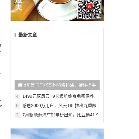
术
广告
最新文章
的
这
车
佛得角黑马门将签约科洛科洛，捷途携手
沃齐尼亚共启新旅程
1499元享风云T9长续航终身免费保养、
4
4
10万5年贷款3年0息 多维礼遇加码
感恩2000万用户，风云T9L推出九重限
5
了
时豪礼
7月新能源汽车销量榜出炉，比亚迪41.9
2
万辆稳居榜首