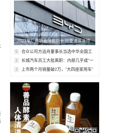
，
2023年厂商销量排名前十 比亚迪遥遥领
上
先 长城垫底
合众公司方运舟董事长当选中华全国工
5
商业联合会青年企业家委员会委员
长城汽车员工大批离职：内部几乎成“一
2
言堂”，谁受得了层层汇报挨骂
上市两个月销量破2万，“大四座家用车”
3
五菱凯捷成为中国家庭用户新选择
径
耗