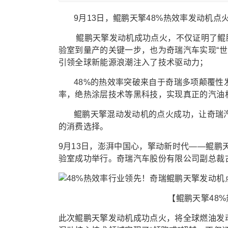
9月13日，鲲鹏天擎48%热效率发动机点
鲲鹏天擎发动机成功点火，不仅证明了鲲鹏
验室到量产的关键一步，也为奇瑞汽车实现“
引领全球新能源浪潮注入了技术驱动力；
48%的热效率突破来自于奇瑞多项颠覆性发动
率，绝热涂层技术等黑科技，实现真正的汽油机
鲲鹏天擎混动发动机的点火成功，让奇瑞汽
的消费选择。
9月13日，澎湃中国心，擎动新时代——鲲鹏
验室成功举行。奇瑞汽车股份有限公司副总裁
【鲲鹏天擎48
此次鲲鹏天擎发动机成功点火，将全球燃油发