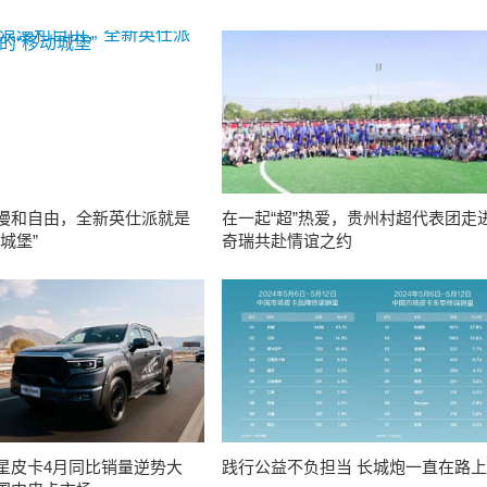
漫和自由，全新英仕派就是
在一起“超”热爱，贵州村超代表团走
城堡”
奇瑞共赴情谊之约
星皮卡4月同比销量逆势大
践行公益不负担当 长城炮一直在路上