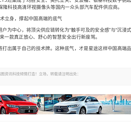
ET5还集成了均胜安全、奥托立夫、安波福、银基科技数字钥
保隆科技高清环视摄像头等国内一众头部汽车配件供应商。
用户为中心，将顶尖供应链转化为“触手可及的安全感”与“沉浸
带来一款真正放心、舒心的智慧安全出行新座驾。
5将打出属于自己的技术牌。这种底气，才是星途这样中国高端
om-鸿图资讯科技倾情打造！立场，转载请注明出处：