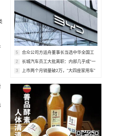
类
行
合众公司方运舟董事长当选中华全国工
5
商业联合会青年企业家委员会委员
长城汽车员工大批离职：内部几乎成“一
2
言堂”，谁受得了层层汇报挨骂
上市两个月销量破2万，“大四座家用车”
3
五菱凯捷成为中国家庭用户新选择
些
际