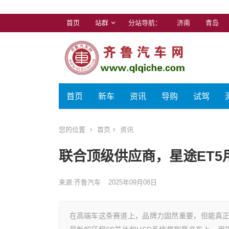
首页
站群
分站导航：
济南
青岛
首页
新车
资讯
导购
试驾
您的位置
首页
资讯
联合顶级供应商，星途ET
来源:齐鲁汽车
2025年09月08日
在高端车这条赛道上，品牌力固然重要，但能真正