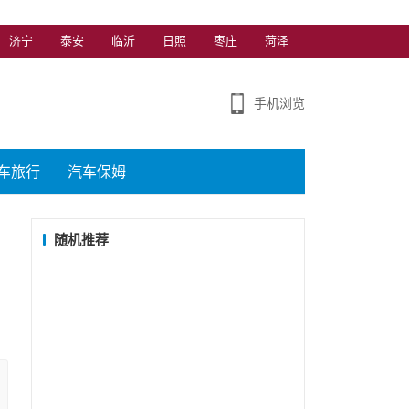
济宁
泰安
临沂
日照
枣庄
菏泽
手机浏览
车旅行
汽车保姆
随机推荐