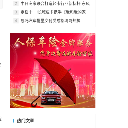
中日专家联合打造轻卡行业新标杆 东风
2
凯普特星云亮相“一剑双星”发布会
定档十一!长城皮卡携手《我和我的家
3
乡》陪你驭见家乡故事
哪吒汽车批量交付受成都滴哥热捧
4
被
把
发
热门文章