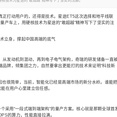
硬核技术为星途的“敢超越”精神写下了坚实的注脚。
真正打动用户的，还得是技术。星途ET5这次选择和地平线联
到量产车上，用硬核技术为星途的“敢超越”精神写下了坚实的注
。从发动机到混动，再到电子电气架构，奇瑞的研发储备一直
端品牌，倾集团之力，自然要拿出更能打的技术来证明“科技新
原因也很简单，当前，智能化已经是高端市场的新分水岭。谁能
就能在用户心里建立信任感。
第一个采用“一段式端到端架构”的量产方案。核心就是那颗全球首
TOPS的算力，性能直接拉满。