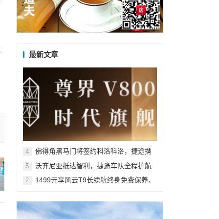
匙
式
最新文章
品
佛得角黑马门将签约科洛科洛，捷途携
4
手沃齐尼亚共启新旅程
沃齐尼亚抵达智利，捷途车队全程护航
5
1499元享风云T9长续航终身免费保养、
2
10万5年贷款3年0息 多维礼遇加码