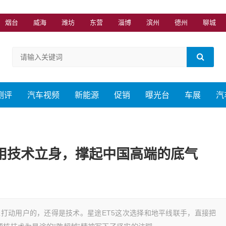
烟台
威海
潍坊
东营
淄博
滨州
德州
聊城
测评
汽车视频
新能源
促销
曝光台
车展
汽
5用技术立身，撑起中国高端的底气
打动用户的，还得是技术。星途ET5这次选择和地平线联手，直接把