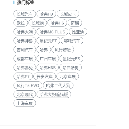
热门标签
长城汽车
哈弗H9
长城皮卡
欧拉
长城炮
哈弗H6
奇瑞
哈弗大狗
哈弗M6 PLUS
比亚迪
哈弗神兽
星纪元ET
哪吒汽车
吉利汽车
哈弗
风行游艇
成都车展
广州车展
星纪元ES
哈弗赤兔
哈弗H6S
哈弗酷狗
哈弗F7
长安汽车
北京车展
风行T5 EVO
哈弗二代大狗
北京现代
哈弗大狗追猎版
上海车展