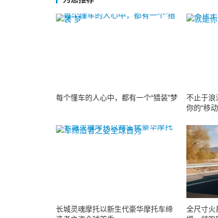
每个懂车的人心中，都有一个“猎装”梦
不止于浪
你的“移动
长城灵魂摩托以新生代豪华摩托车缔
全尺寸火