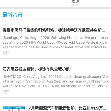
取 消
最新资讯
佛得角黑马门将签约科洛科洛，捷途携手沃齐尼亚共启新旅程
[Santiago, Chile, Aug 4,2026] Following his impressive performan
ces at the 2026 FIFA World Cup, 40-year-old Cape Verdean goal
keeper Vozinha has secured his next career move. He arrived in
Santiago, Ch
资讯
沃齐尼亚抵达智利，捷途车队全程护航
[SANTIAGO, Chile, Aug 3rd, 2026] Cape Verdean goalkeeper Voz
inha arrived in Santiago on Aug 2nd, and will sign with Chilean po
werhouse Colo-Colo. JETOUR Auto, an official sponsor of Colo-C
olo, arrange
资讯
7月新能源汽车销量榜出炉，比亚迪41.9万辆稳居榜首