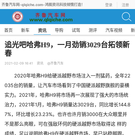
齐鲁汽车网-qlqiche.com-鸿图资讯科技倾情打造！
登录
注册
首页
新车
导购
试驾
测评
汽车视频
新
资讯
追光吧哈弗H9，一月劲销3029台拓领新
春
2021-02-09 16:41
资讯
@齐鲁汽车
2020年哈弗H9给硬派越野市场注入一剂猛药，全年22
035台的销量，让汽车市场看到了中国硬派越野旗舰的豪横
实力。2021年，哈弗H9将市场再一次展现了强大的市场统
治力，2021年1月，哈弗H9销量达3029台，同比增长144.8
7%，环比增长23.23%。也许也许月销3000在大众眼里并
不是那么亮眼，可在强敌环伺的硬派越野市场取得这 样的
成绩，足以说明哈弗H9在硬派越野市场，早已站稳脚跟。