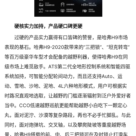
硬核实力加持，产品硬口碑更硬
过硬的产品实力赢得有口皆碑的赞誉，是哈弗H9市场
表现的基石。哈弗H9-2020款带来的“三把锁”、“坦克转弯”
等百万级豪华车型才会配备的越野利器，使得哈弗H9在同
级市场上难觅敌手。ATS第二代全地形控制系统和智能四驱
系统加持，可智能分配轮间动力，而且还支持Auto、运
动、雪地、沙地、泥地、4L六种地形模式，用户可根据实
时路况直观地选取，让越野的门槛逐渐辐射到泛户外爱好者
当中。CCO低速越野巡航更能帮助越野小白吃下一颗定心
丸，面对泥泞、沙漠等复杂路段，再也不必手忙脚乱。与此
同时，面对炮弹坑、交叉轴，以及攀爬陡坡等重度越野场
景，哈弗H9搭载的前、中、后三把锁可在及时锁止打滑车