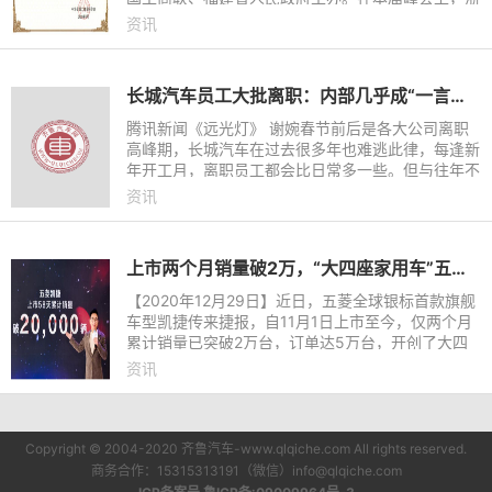
江合众新能源汽车有限公司创始人兼董事长方运舟当
资讯
选中华全国工商
长城汽车员工大批离职：内部几乎成“一言堂”，谁受得了层层汇报挨骂
腾讯新闻《远光灯》 谢婉春节前后是各大公司离职
高峰期，长城汽车在过去很多年也难逃此律，每逢新
年开工月，离职员工都会比日常多一些。但与往年不
同的是，2024年的春节离职潮来势更加汹涌，一场
资讯
内部“风暴”或许正在
上市两个月销量破2万，“大四座家用车”五菱凯捷成为中国家庭用户新选择
【2020年12月29日】近日，五菱全球银标首款旗舰
车型凯捷传来捷报，自11月1日上市至今，仅两个月
累计销量已突破2万台，订单达5万台，开创了大四
座家用车全新品类。为此，五菱品牌宣布成立5050
资讯
万元的用户家庭旅游基金，
Copyright © 2004-2020 齐鲁汽车-www.qlqiche.com All rights reserved.
商务合作：15315313191（微信）info@qlqiche.com