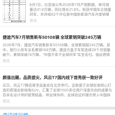
8月1日，比亚迪公布2026年7月产销数据，单月销
量达41.9万辆，同比增长21.8%，斩获中国车企销量
冠军，并连续62个月位居中国新能源汽车月度销量
首位。这份强劲表现延续至下半年，继2026年上半
资讯
年以180.9万辆稳居中国新能
捷途汽车7月销售新车50108辆 全球累销突破245万辆
2026年7月，捷途汽车销售新车50108辆，全球累销超245万辆。其
中，旅行小房车全系累销169万辆，捷途方盒子车型连续29个月销量
破万，累销突破74万辆，“中国方盒子全球冠军”实至名归。值此燃情
盛夏，捷途汽车依托旅行
资讯
颜值出圈，品质拔尖，风云T7国内线下首秀获一致好评
近日，风云T7静态美学品鉴会在北京举行。这款基于全球标准倾心打
造的奇瑞全新纯电SUV，汇集了全球1000多位用户深度共创的成果与
百余名设计师的智慧结晶，将全球协同、全球验证的理念带入中国纯
电SUV。品鉴会上，风云
资讯