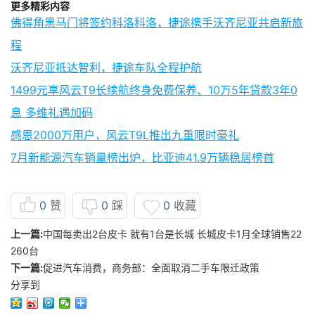
更多精彩内容
佛得角黑马门将签约科洛科洛，捷途携手沃齐尼亚共启新旅
程
沃齐尼亚抵达智利，捷途车队全程护航
1499元享风云T9长续航终身免费保养、10万5年贷款3年0
息 多维礼遇加码
感恩2000万用户，风云T9L推出九重限时豪礼
7月新能源汽车销量榜出炉，比亚迪41.9万辆稳居榜首
0
赞
0
踩
0
收藏
上一篇:
中国每卖出2台皮卡 就有1台是长城 长城皮卡1月全球销售22
260台
下一篇:
促进汽车消费，商务部：全面取消二手车限迁政策
分享到