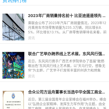
资讯排行榜
2023年厂商销量排名前十 比亚迪遥遥领先 长城垫底
乘联会公布了2023年汽车厂商销量情况，2023年12
月乘用车市场零售销量为235.3万辆，同比增长8.
5%，环比增长13.1%。从厂商零售销量排名来看，前
十的车企分别为比亚迪、一汽-大众、上汽大众、吉
资讯
利汽车、长安汽车、奇瑞汽
联合广艺举办跨界线上艺术展，东风风行强化品牌“年轻化”基因
近日，东风风行携手广西艺术学院举办了首届“敢燃·
敢出色”东风风行线上艺术展，以“天马行空，想象无
穷”为主题，广艺学子们发挥丰富的创造力和想象
力，以场景化内容赋予风行劲狮标和游艇耳目一新的
资讯
感觉。此次东风
合众公司方运舟董事长当选中华全国工商业联合会青年企业家委员会委员
近日，第三届全国青年企业家峰会在福州举办，峰会
以“弘扬企业家精神、发挥生力军作用”为主题，由全
国工商联、福建省人民政府主办。在本届峰会上，浙