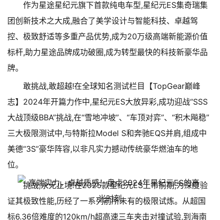
作为星途星纪元旗下首款纯电车型,星纪元ES集奇瑞集
团创新技术之大成,融合了美学设计与智能科技、卓越驾
控、极致舒适等多重产品优势,成为20万级高端新能源价值
标杆,助力星途品牌成功破圈,成为转型最快的科技新豪华品
牌。
敢挑战,敢超越!在全球知名测试栏目【TopGear巅峰
志】2024年开篇力作中,星纪元ES大放异彩,成功迎战“SSS
大战顶级BBA”挑战,在“雪地冲坡”、“车顶对弈”、“积木飚稳”
三大极限测试中,与特斯拉Model S和奔驰EQS并肩,组成中
美德“3S”豪华阵容,以非凡实力撼动传统豪华燃油车的地
位。
挑战,永无止境!在2025款星纪元ES上市前期,为深度验
证其极致性能,历经了一系列前所未有的极限试炼。从超国
标6.36倍难度的120km/h超高速三车夹击对撞试验,到海南