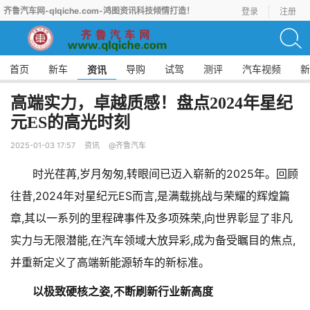
齐鲁汽车网-qlqiche.com-鸿图资讯科技倾情打造！
登录
注册
首页
新车
导购
试驾
测评
汽车视频
新
资讯
高端实力，卓越质感！盘点2024年星纪
元ES的高光时刻
2025-01-03 17:57
资讯
@齐鲁汽车
时光荏苒,岁月匆匆,转眼间已迈入崭新的2025年。回顾
往昔,2024年对星纪元ES而言,是满载挑战与荣耀的辉煌篇
章,其以一系列的里程碑事件及多项殊荣,向世界彰显了非凡
实力与无限潜能,在汽车领域大放异彩,成为备受瞩目的焦点,
并重新定义了高端新能源轿车的新标准。
以极致硬核之姿,不断刷新行业新高度