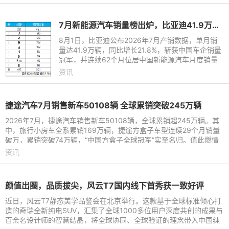
7月新能源汽车销量榜出炉，比亚迪41.9万辆稳居榜首
8月1日，比亚迪公布2026年7月产销数据，单月销
量达41.9万辆，同比增长21.8%，斩获中国车企销量
冠军，并连续62个月位居中国新能源汽车月度销量
首位。这份强劲表现延续至下半年，继2026年上半
资讯
年以180.9万辆稳居中国新能
捷途汽车7月销售新车50108辆 全球累销突破245万辆
2026年7月，捷途汽车销售新车50108辆，全球累销超245万辆。其
中，旅行小房车全系累销169万辆，捷途方盒子车型连续29个月销量
破万，累销突破74万辆，“中国方盒子全球冠军”实至名归。值此燃情
盛夏，捷途汽车依托旅行
资讯
颜值出圈，品质拔尖，风云T7国内线下首秀获一致好评
近日，风云T7静态美学品鉴会在北京举行。这款基于全球标准倾心打
造的奇瑞全新纯电SUV，汇集了全球1000多位用户深度共创的成果与
百余名设计师的智慧结晶，将全球协同、全球验证的理念带入中国纯