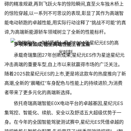
碍的精准规避,再到飞跃火车的惊险瞬间,直至火车独木桥上
的惊险穿越,以一系列不可思议的表现,彰显了其作为高端智
能电动轿跑的卓越性能,用实际行动诠释了“挑战不可能”的真
谛,为高端新能源轿车领域树立了全新的性能标杆。
多项荣誉加成,稳坐高端性能王者宝座
承载奇瑞集团27年创新成果,星纪元ES作为星途星纪元
冲击高端的重要车型,自上市以来就赢得市场的广泛关注。
随着2025款星纪元ES的上市,更是将这款车的热度推向了新
高潮,全新的“晨曦红”车身配色与性能上的持续进阶,为消费
者带来了更多元化的高端新选择。
依托奇瑞高端智能E0X电动平台的卓越基因,星纪元ES
集驾控、智能化、续航、安全以及舒适五大超级优势于一
身。在今年的全国智能驾驶测试赛中,星纪元ES凭借卓越的