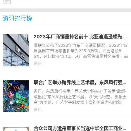
电SUV。品鉴会上，风云
资讯
资讯排行榜
2023年厂商销量排名前十 比亚迪遥遥领先 长城垫底
乘联会公布了2023年汽车厂商销量情况，2023年12
月乘用车市场零售销量为235.3万辆，同比增长8.
5%，环比增长13.1%。从厂商零售销量排名来看，前
十的车企分别为比亚迪、一汽-大众、上汽大众、吉
资讯
利汽车、长安汽车、奇瑞汽
联合广艺举办跨界线上艺术展，东风风行强化品牌“年轻化”基因
近日，东风风行携手广西艺术学院举办了首届“敢燃·
敢出色”东风风行线上艺术展，以“天马行空，想象无
穷”为主题，广艺学子们发挥丰富的创造力和想象
力，以场景化内容赋予风行劲狮标和游艇耳目一新的
资讯
感觉。此次东风
合众公司方运舟董事长当选中华全国工商业联合会青年企业家委员会委员