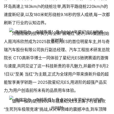
环岛高速上183km/h的绕桩壮举,再到平路绕桩220km/h的
速度新纪录,以及180米蛇形绕桩9.16秒的惊人成绩,每一次都
刷新了行业的认知边界。
凭借过硬的技术实力与全新”晨曦红”设计,360集团创始
人周鸿祎欣然成为2025款星纪元ES的首位明星车主,并与奇
瑞汽车股份有限公司执行副总经理、汽车工程技术研发总院
院长 CTO高新华博士一同体验了星纪元ES驰骋赛道的激情
与速度,共同见证了这一科技新贵的非凡魅力,并最终于8月2
1日以“至美 当红”为主题,正式为全球用户带来焕新升级的超
能智享美学轿跑— 2025款星纪元ES,用进阶的超强产品实
力,为用户创造前所未有的品质用车体验。
值得一提的是,在2024年底星纪元ES上演了行业首次
“生死列车极限竞速”挑战,从火车顶峰的震撼冲击,到车顶障