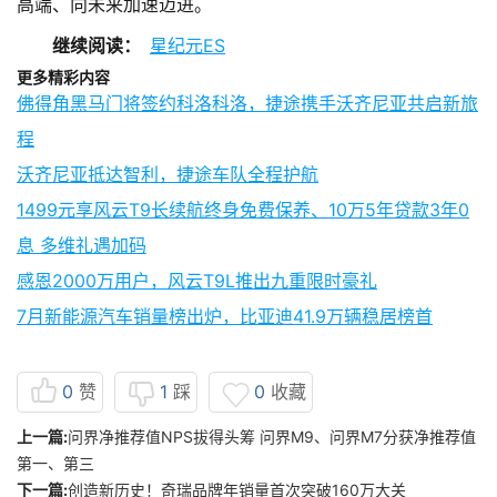
高端、向未来加速迈进。
继续阅读：
星纪元ES
更多精彩内容
佛得角黑马门将签约科洛科洛，捷途携手沃齐尼亚共启新旅
程
沃齐尼亚抵达智利，捷途车队全程护航
1499元享风云T9长续航终身免费保养、10万5年贷款3年0
息 多维礼遇加码
感恩2000万用户，风云T9L推出九重限时豪礼
7月新能源汽车销量榜出炉，比亚迪41.9万辆稳居榜首
0
赞
1
踩
0
收藏
上一篇:
问界净推荐值NPS拔得头筹 问界M9、问界M7分获净推荐值
第一、第三
下一篇:
创造新历史！奇瑞品牌年销量首次突破160万大关