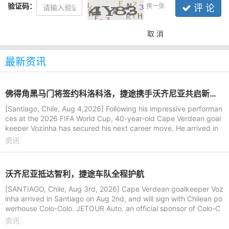
验证码：
换一张
评 论
取 消
最新资讯
佛得角黑马门将签约科洛科洛，捷途携手沃齐尼亚共启新旅程
[Santiago, Chile, Aug 4,2026] Following his impressive performan
ces at the 2026 FIFA World Cup, 40-year-old Cape Verdean goal
keeper Vozinha has secured his next career move. He arrived in
Santiago, Ch
资讯
沃齐尼亚抵达智利，捷途车队全程护航
[SANTIAGO, Chile, Aug 3rd, 2026] Cape Verdean goalkeeper Voz
inha arrived in Santiago on Aug 2nd, and will sign with Chilean po
werhouse Colo-Colo. JETOUR Auto, an official sponsor of Colo-C
olo, arrange
资讯