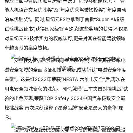
操控性能与智能化配置,先后荣获了“优秀驾驶操控奖”、“智
能人机语音交互优胜奖”及“年度优秀驾驶操控奖”,“年度自动
泊车优胜奖”。同时,星纪元ES也拿到了首批“Super AI超级
试验挑战证书”,获得国家级智驾殊荣!这些奖项的获得,不仅是
对星纪元ES技术实力的权威认可,更是对其在智能驾驶领域
卓越贡献的高度赞扬。
安全性方面,星纪元ES同样表现出色。凭借其在整车电
磁安全领域的全面验证和技术创新,成功斩获“电磁安全年度
车型”。这是继2023年荣获“NESTA 六维电安全”后,再次在
用电安全领域斩获的殊荣。同时,凭借“三车夹击对撞挑战”试
验的出色表现,荣获TOP Safety 2024中国汽车极致安全巅
峰挑战奖,再次深刻诠释了星途品牌“安全是最大的豪华”理
念。
设计领域,星纪元ES也取得了不俗的成绩。继在国际设