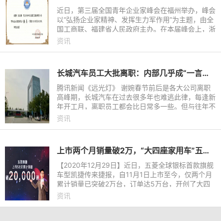
近日，第三届全国青年企业家峰会在福州举办，峰会
以“弘扬企业家精神、发挥生力军作用”为主题，由全
国工商联、福建省人民政府主办。在本届峰会上，浙
江合众新能源汽车有限公司创始人兼董事长方运舟当
资讯
选中华全国工商
长城汽车员工大批离职：内部几乎成“一言堂”，谁受得了层层汇报挨骂
腾讯新闻《远光灯》 谢婉春节前后是各大公司离职
高峰期，长城汽车在过去很多年也难逃此律，每逢新
年开工月，离职员工都会比日常多一些。但与往年不
同的是，2024年的春节离职潮来势更加汹涌，一场
资讯
内部“风暴”或许正在
上市两个月销量破2万，“大四座家用车”五菱凯捷成为中国家庭用户新选择
【2020年12月29日】近日，五菱全球银标首款旗舰
车型凯捷传来捷报，自11月1日上市至今，仅两个月
累计销量已突破2万台，订单达5万台，开创了大四
座家用车全新品类。为此，五菱品牌宣布成立5050
资讯
万元的用户家庭旅游基金，