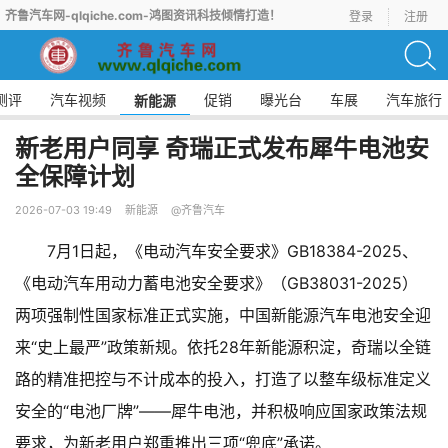
齐鲁汽车网-qlqiche.com-鸿图资讯科技倾情打造！
登录
注册
测评
汽车视频
促销
曝光台
车展
汽车旅行
新能源
新老用户同享 奇瑞正式发布犀牛电池安
全保障计划
2026-07-03 19:49
新能源
@齐鲁汽车
7月1日起，《电动汽车安全要求》GB18384-2025、
《电动汽车用动力蓄电池安全要求》（GB38031-2025）
两项强制性国家标准正式实施，中国新能源汽车电池安全迎
来“史上最严”政策新规。依托28年新能源积淀，奇瑞以全链
路的精准把控与不计成本的投入，打造了以整车级标准定义
安全的“电池厂牌”——犀牛电池，并积极响应国家政策法规
要求，为新老用户郑重推出三项“兜底”承诺。