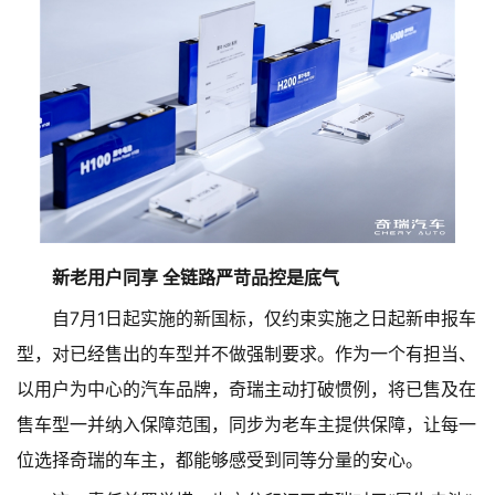
新老用户同享 全链路严苛品控是底气
自7月1日起实施的新国标，仅约束实施之日起新申报车
型，对已经售出的车型并不做强制要求。作为一个有担当、
以用户为中心的汽车品牌，奇瑞主动打破惯例，将已售及在
售车型一并纳入保障范围，同步为老车主提供保障，让每一
位选择奇瑞的车主，都能够感受到同等分量的安心。