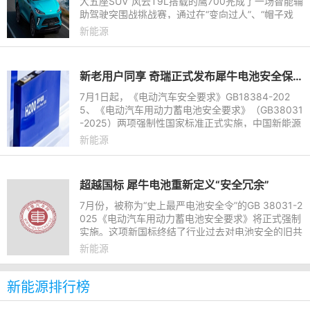
大五座SUV”风云T9L搭载的鹰700完成了一场智能辅
助驾驶突围战挑战赛，通过在“变向过人”、“帽子戏
法”“临门一脚”三大测试项目中一镜到底、丝滑避险的
新能源
出色表现，
新老用户同享 奇瑞正式发布犀牛电池安全保障计划
7月1日起，《电动汽车安全要求》GB18384-202
5、《电动汽车用动力蓄电池安全要求》（GB38031
-2025）两项强制性国家标准正式实施，中国新能源
汽车电池安全迎来“史上最严”政策新规。依托28年新
新能源
能源积淀，奇瑞以全链路
超越国标 犀牛电池重新定义“安全冗余”
7月份，被称为“史上最严电池安全令”的GB 38031-2
025《电动汽车用动力蓄电池安全要求》将正式强制
实施。这项新国标终结了行业过去对电池安全的旧共
识——从“热失控后争取5分钟逃生时间”，一步跃迁
新能源
至“热失控后不起
新能源排行榜