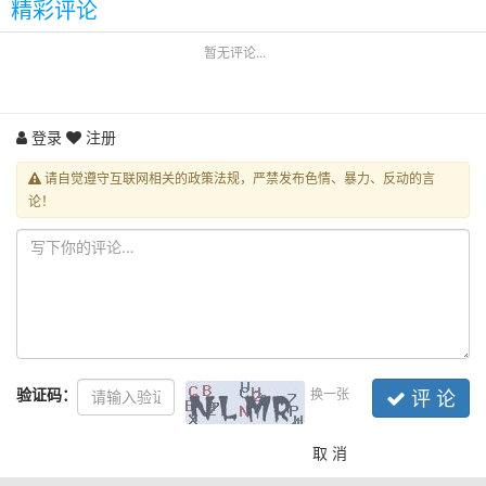
精彩评论
暂无评论...
登录
注册
请自觉遵守互联网相关的政策法规，严禁发布色情、暴力、反动的言
论！
验证码：
换一张
评 论
取 消