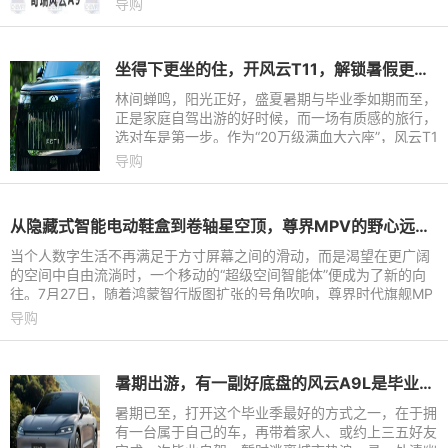
导购
70℃以上的火焰山露天场
坐得下更坐的住，开风云T11，解锁暑假更好的打开方式
林间蝉鸣，阳光正好，盛夏暑期与毕业季如期而至，
正是家庭自驾出游的好时候，而一场有质感的旅行，
选对车是第一步。作为“20万级满血大六座”，风云T1
1通过宽适空间、多元配置以及超长续航的兜底，带
导购
来越级的舒享体验
从隐藏式智能电动鞋盒到卷轴星空顶，尊界MPV的野心远不止一台旗舰MPV
当个人数字生活不再满足于方寸屏幕之间的滑动，而是渴望在更广阔
的空间中自由流淌时，一个移动的“超级空间智能体”便成为了新的向
往。7月27日，随着鸿蒙智行版图扩张的号角吹响，尊界时代旗舰MP
V正式定档8月5日14:3
导购
暑期出游，有一副好底盘的风云A9L是毕业季最好的礼物
暑期已至，打开这个毕业季最好的方式之一，在于拥
有一台属于自己的车，再带着家人、或约上三五好友