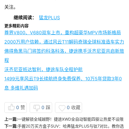
关注。
继续阅读：
猛龙PLUS
更多精彩内容
尊界V800、V680双车上市，重构超豪华MPV市场新格局
2000万用户信赖，通过风云T11解码奇瑞全球标准造车实力
佛得角黑马门将签约科洛科洛，捷途携手沃齐尼亚共启新旅
程
沃齐尼亚抵达智利，捷途车队全程护航
1499元享风云T9长续航终身免费保养、10万5年贷款3年0
息 多维礼遇加码
0
赞
0
踩
0
收藏
上一篇:
一键解锁全域越野！捷途XWD全自动智能四驱让热爱不设限
下一篇:
手握20万买方盒子SUV：哈弗猛龙PLUS与钛7对比，教你选