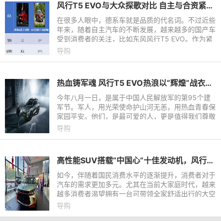
风行T5 EVO与大众探歌对比 自主与合资紧凑SUV该选哪一款？
在很多人眼中，德系车就是品质的代名词。不过近些
年来，随着自主汽车的不断发展，越来越多的国产车
受到消费者的关注，比如东风风行T5 EVO。作为紧
凑型SUV市场上的后起之秀，它凭借抢眼的颜值、充
导购
沛的动力、出色的安全
热血铸军魂 风行T5 EVO热浪以“辉煌”战衣致敬建军节
今年八月一日，是属于中国人民解放军的第95个建
军节。军人，用光荣使命护山河无恙，用热血青春保
家园平安。他们，是最可爱的人，更是值得我们尊敬
的人！与此同时，越来越多的Z世代热浪青年，加入
导购
了军人的队伍，他们风
高性能SUV搭载“中国心”十佳发动机，风行T5马赫版已到店
如今，伴随着国民消费水平的逐渐提升，消费者对于
汽车的需求更加多元。尤其在当前大家庭时代，越来
越多消费者渴望拥有一台可带领全家舒适出行的大空
间SUV。东风风行从消费者需求出发，即将推出强动
导购
力中大型SUV——风