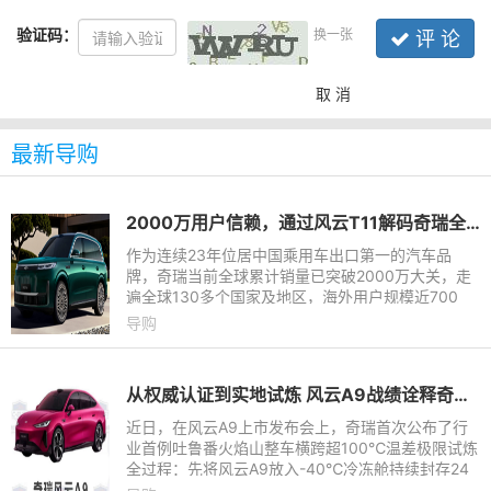
验证码：
换一张
评 论
取 消
最新导购
2000万用户信赖，通过风云T11解码奇瑞全球标准造车实力
作为连续23年位居中国乘用车出口第一的汽车品
牌，奇瑞当前全球累计销量已突破2000万大关，走
遍全球130多个国家及地区，海外用户规模近700
万。其中“满血大六座SUV”风云T11正是奇瑞出海的
导购
“主力军”之一，得益于奇瑞
从权威认证到实地试炼 风云A9战绩诠释奇瑞造车安全底色
近日，在风云A9上市发布会上，奇瑞首次公布了行
业首例吐鲁番火焰山整车横跨超100℃温差极限试炼
全过程：先将风云A9放入-40℃冷冻舱持续封存24
小时，完成极寒工况验证；随后车辆无缝驶入地表近