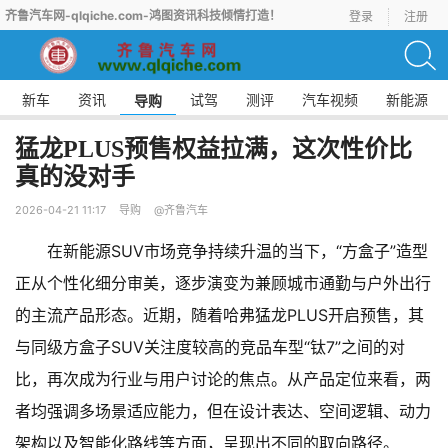
齐鲁汽车网-qlqiche.com-鸿图资讯科技倾情打造！
登录
注册
新车
资讯
试驾
测评
汽车视频
新能源
导购
猛龙PLUS预售权益拉满，这次性价比
真的没对手
2026-04-21 11:17
导购
@齐鲁汽车
在新能源SUV市场竞争持续升温的当下，“方盒子”造型
正从个性化细分审美，逐步演变为兼顾城市通勤与户外出行
的主流产品形态。近期，随着哈弗猛龙PLUS开启预售，其
与同级方盒子SUV关注度较高的竞品车型“钛7”之间的对
比，再次成为行业与用户讨论的焦点。从产品定位来看，两
者均强调多场景适应能力，但在设计表达、空间逻辑、动力
架构以及智能化路线等方面，呈现出不同的取向路径。