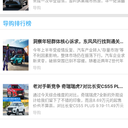
完成一次毕业自驾，暂时逃离城市热浪，寻一处清幽
的山林溪流纳凉。而在抵达目的地之前，要攻克长途
导购
行驶的疲惫与多变
导购排行榜
洞察年轻群体核心诉求，东风风行找到通关密码！
今年上半年受疫情反复、汽车产业转入“存量市场”等
不利因素影响，整体市场仍在振荡下行。汽车企业求
新求变，破局突围已刻不容缓。随着近两年Z世代年
轻群体逐渐成为购车主力军，汽车品牌的年轻化变革
导购
也成为公认的突围
老对手新竞争 奇瑞瑞虎7对比长安CS55 PLUS
通过今天综合维度的对比，奇瑞瑞虎7全新的外观设
计给我们留下了不错的印象，而且8.69万元的起售
价也不算高，对比长安CS55 PLUS 9.19-11.49万元
的售价来看，两款车的定价都给出了一定的诚意，不
导购
出意外势必会在10万级自主SUV的阵营里掀起一场
风波。