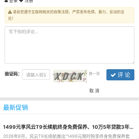
登录
注册
请自觉遵守互联网相关的政策法规，严禁发布色情、暴力、反动的言
论！
验证码：
换一张
评 论
取 消
最新促销
1499元享风云T9长续航终身免费保养、10万5年贷款3年0息 多维礼遇加码
2026年8月，风云T9长续航推出“1499元限时购享终身免费保养套