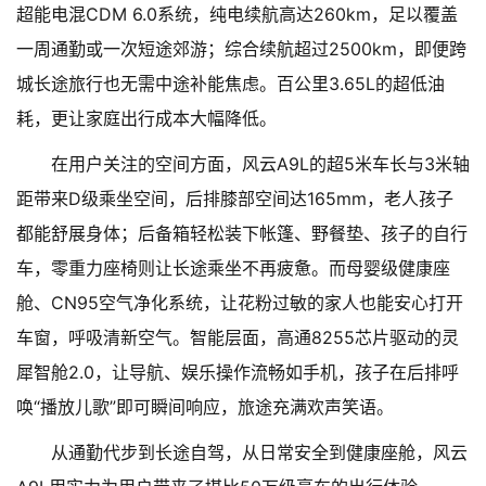
超能电混CDM 6.0系统，纯电续航高达260km，足以覆盖
一周通勤或一次短途郊游；综合续航超过2500km，即便跨
城长途旅行也无需中途补能焦虑。百公里3.65L的超低油
耗，更让家庭出行成本大幅降低。
在用户关注的空间方面，风云A9L的超5米车长与3米轴
距带来D级乘坐空间，后排膝部空间达165mm，老人孩子
都能舒展身体；后备箱轻松装下帐篷、野餐垫、孩子的自行
车，零重力座椅则让长途乘坐不再疲惫。而母婴级健康座
舱、CN95空气净化系统，让花粉过敏的家人也能安心打开
车窗，呼吸清新空气。智能层面，高通8255芯片驱动的灵
犀智舱2.0，让导航、娱乐操作流畅如手机，孩子在后排呼
唤“播放儿歌”即可瞬间响应，旅途充满欢声笑语。
从通勤代步到长途自驾，从日常安全到健康座舱，风云