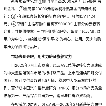
新春焕新季包含①限时享至高2000元新年红包的新春
现金礼；②至高享20000元购置税补贴基金的新春免税
礼；③7年超低息超长贷的新春金融礼，月供低至1424
元；④奇瑞车主推荐购车至高享50000车主积分的新春转
介礼，并提供整车+三电终身质保服务，彰显了风云A9L以
用户为中心、持续推动“豪华平权”的初心，让用户无需为购
车压力牺牲出行品质。
市场表现亮眼，用实力验证旗舰实力
自2025年7月上市以来，风云A9L凭借硬核实力迅速成
为中大型插混轿车市场的标杆级产品。上市后连续四月交付
破万，累计交付量超过5.5万辆，稳居中大型轿车市场前
列，更斩获中国汽车推荐度研究（NPS）细分市场产品质量
推荐第一、产品综合口碑第一，销量与口碑双双领跑。
在权威奖项层面，风云A9L于2026年2月斩获第六届中