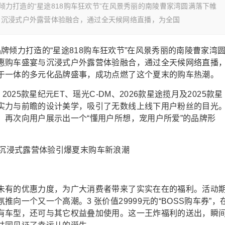
牌倾力打造的“星途818购车狂欢节”在风景秀丽的南陵曹家湾圆满落下帷
与沉浸式户外露营体验融合，通过全天候网络直播，为全国
途品牌倾力打造的“星途818购车狂欢节”在风景秀丽的南陵曹家湾
惠购车盛宴与沉浸式户外露营体验融合，通过全天候网络直播
于一体的多元化品牌盛事，成功点燃了这个夏末的购车热潮。
025款星纪元ET、瑶光C-DM、2026款星途揽月及2025款星
实力与前瞻的设计美学，吸引了无数线上线下用户粉丝的目光
，再次向用户展示出一个“懂用户所想，宠用户所爱”的品牌形
未有的优惠力度，为广大消费者带来了实实在在的福利。活动
向一个又一个高潮。3 张价值29999元的“BOSS购车券”，
有车型，还可与其它权益叠加使用。这一王炸福利的送出，瞬