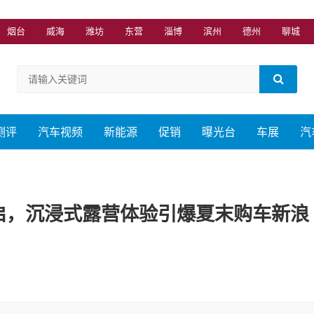
烟台
威海
潍坊
东营
淄博
滨州
德州
聊城
测评
汽车视频
新能源
促销
曝光台
车展
汽
开启，沉浸式露营体验引爆夏末购车新浪