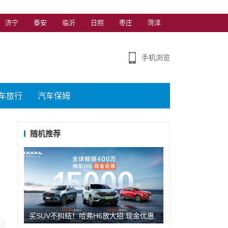
济宁
泰安
临沂
日照
枣庄
菏泽
手机浏览
车旅行
汽车保姆
随机推荐
买SUV不纠结！哈弗H6放大招 现金优惠