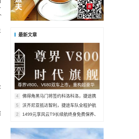
响
个
个
广告
生
最新文章
尊界V800、V680双车上市，重构超豪华
及
MPV市场新格局
佛得角黑马门将签约科洛科洛，捷途携
4
手沃齐尼亚共启新旅程
沃齐尼亚抵达智利，捷途车队全程护航
5
展
1499元享风云T9长续航终身免费保养、
2
10万5年贷款3年0息 多维礼遇加码