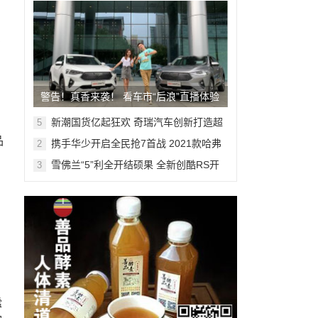
在
警告！真香来袭！ 看车市“后浪”直播体验
2021款哈弗F7/F7x
新潮国货亿起狂欢 奇瑞汽车创新打造超
5
样
级盛典 冲击双十一新高度
品
携手华少开启全民抢7首战 2021款哈弗
2
F7实施For You计划
雪佛兰“5”利全开结硕果 全新创酷RS开
3
启高燃预售
谧