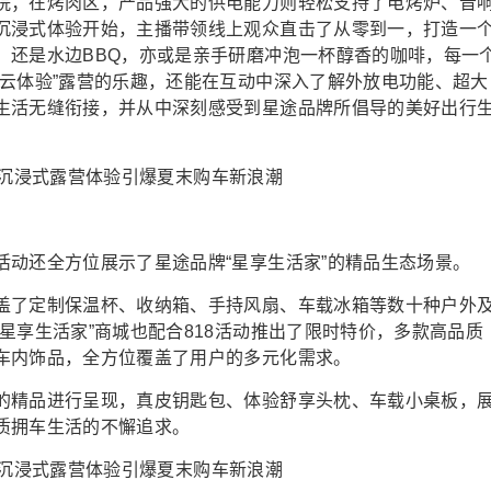
院；在烤肉区，产品强大的供电能力则轻松支持了电烤炉、音
沉浸式体验开始，主播带领线上观众直击了从零到一，打造一
，还是水边BBQ，亦或是亲手研磨冲泡一杯醇香的咖啡，每一
“云体验”露营的乐趣，还能在互动中深入了解外放电功能、超大
生活无缝衔接，并从中深刻感受到星途品牌所倡导的美好出行
活动还全方位展示了星途品牌“星享生活家”的精品生态场景。
盖了定制保温杯、收纳箱、手持风扇、车载冰箱等数十种户外
星享生活家”商城也配合818活动推出了限时特价，多款高品质
车内饰品，全方位覆盖了用户的多元化需求。
的精品进行呈现，真皮钥匙包、体验舒享头枕、车载小桌板，
质拥车生活的不懈追求。