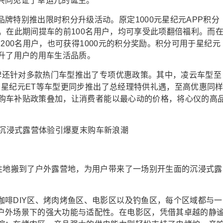
共同见证了幸运儿的诞生。
牌特别推出限时积分升级活动。原定1000元星纪元APP积分
0元。在此期间提车的前100名用户，均可享受此项翻倍福利。而
的前200名用户，也可获得1000元的积分奖励。积分可用于星纪元
提升了用户的用车生活品质。
品牌还针对多款热门车型推出了专项优惠政策。其中，凌云车型至
S、星纪元ET等车型更同步推出了总经理特供礼遇，至高优惠同
方的购车补贴政策叠加，让消费者能以最心动的价格，将心仪的高
新性地搬到了户外露营地，为用户带来了一场别开生面的沉浸式露
咖啡DIY区、烤肉烤鱼区、电影区以及钓鱼区，每个区域都与一
户外场景下的强大功能与适配性。在电影区，凭借其卓越的静