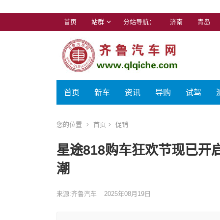
首页
站群
分站导航：
济南
青岛
首页
新车
资讯
导购
试驾
您的位置
首页
促销
星途818购车狂欢节现已
潮
来源:齐鲁汽车
2025年08月19日