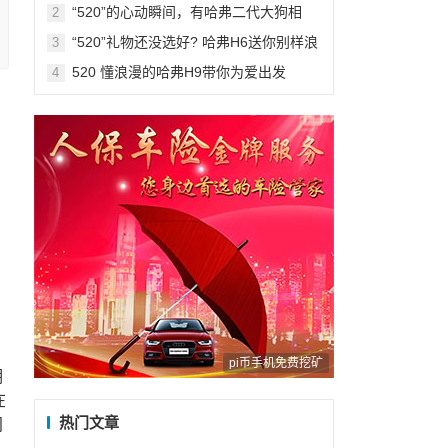
15000元
“520”的心动瞬间，有哈弗二代大狗相
2
伴，旅途更加浪漫
“520”礼物还没选好? 哈弗H6送你别样浪
3
漫
520 懂浪漫的哈弗H9带你为爱出发
4
圆
，
。
pi币手机免费挖矿
期
在
热门文章
间