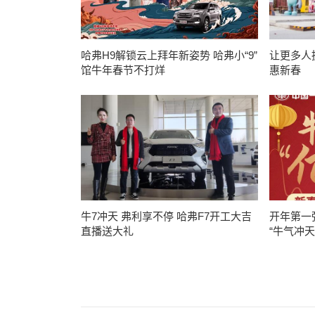
哈弗H9解锁云上拜年新姿势 哈弗小“9”
让更多人
馆牛年春节不打烊
惠新春
牛7冲天 弗利享不停 哈弗F7开工大吉
开年第一
直播送大礼
“牛气冲天