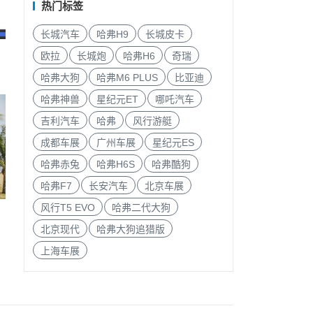
热门标签
长城汽车
哈弗H9
长城皮卡
欧拉
长城炮
哈弗H6
奇瑞
哈弗大狗
哈弗M6 PLUS
比亚迪
哈弗神兽
星纪元ET
哪吒汽车
吉利汽车
哈弗
风行游艇
成都车展
广州车展
星纪元ES
哈弗赤兔
哈弗H6S
哈弗酷狗
哈弗F7
长安汽车
北京车展
风行T5 EVO
哈弗二代大狗
北京现代
哈弗大狗追猎版
上海车展