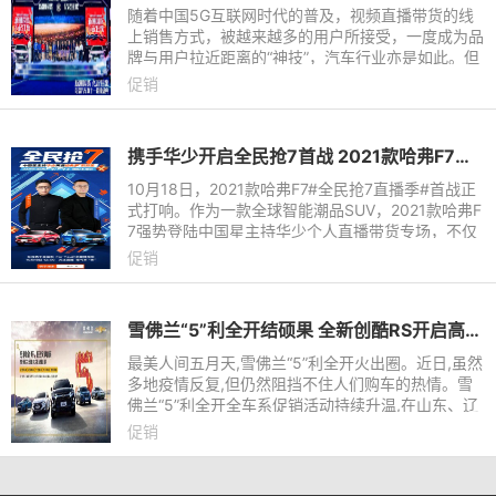
随着中国5G互联网时代的普及，视频直播带货的线
上销售方式，被越来越多的用户所接受，一度成为品
牌与用户拉近距离的“神技”，汽车行业亦是如此。但
热度背后，如何进行精准的定位策划，实现有效的用
促销
户聚合，引导流量
携手华少开启全民抢7首战 2021款哈弗F7实施For You计划
10月18日，2021款哈弗F7#全民抢7直播季#首战正
式打响。作为一款全球智能潮品SUV，2021款哈弗F
7强势登陆中国星主持华少个人直播带货专场，不仅
在直播间大秀潮智魅力，还开启“521宠粉专场”模式
促销
狂撒超级福利，瞬间引爆
雪佛兰“5”利全开结硕果 全新创酷RS开启高燃预售
最美人间五月天,雪佛兰“5”利全开火出圈。近日,虽然
多地疫情反复,但仍然阻挡不住人们购车的热情。雪
佛兰“5”利全开全车系促销活动持续升温,在山东、辽
宁、黑龙江、吉林引发新一轮购车热潮,成为5月车市
促销
的一道亮丽的