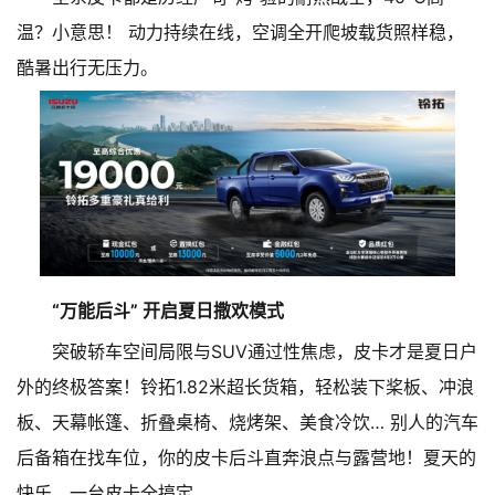
温？小意思！ 动力持续在线，空调全开爬坡载货照样稳，
酷暑出行无压力。
“万能后斗” 开启夏日撒欢模式
突破轿车空间局限与SUV通过性焦虑，皮卡才是夏日户
外的终极答案！铃拓1.82米超长货箱，轻松装下桨板、冲浪
板、天幕帐篷、折叠桌椅、烧烤架、美食冷饮… 别人的汽车
后备箱在找车位，你的皮卡后斗直奔浪点与露营地！夏天的
快乐，一台皮卡全搞定。