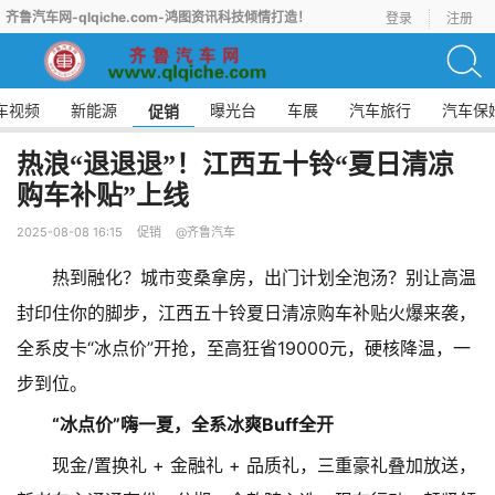
齐鲁汽车网-qlqiche.com-鸿图资讯科技倾情打造！
登录
注册
车视频
新能源
曝光台
车展
汽车旅行
汽车保
促销
热浪“退退退”！江西五十铃“夏日清凉
购车补贴”上线
2025-08-08 16:15
促销
@齐鲁汽车
热到融化？城市变桑拿房，出门计划全泡汤？别让高温
封印住你的脚步，江西五十铃夏日清凉购车补贴火爆来袭，
全系皮卡“冰点价”开抢，至高狂省19000元，硬核降温，一
步到位。
“冰点价”嗨一夏，全系冰爽Buff全开
现金/置换礼 + 金融礼 + 品质礼，三重豪礼叠加放送，