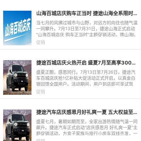
山海百城店庆购车正当时 捷途山海全系限时瓜分1亿补贴
当七月的风拂过城市与山野，对远方的向往也随气温
一同攀升。7月13日至7月31日，捷途山海正式启动
“山海百城店庆 购车正当时”主题促销活动，携山海L
7 PLUS、山海L7超越版、旅行者C-DM及山海T1全
促销
系阵容，以“限时瓜分
捷途百城店庆火热开启 ​盛夏7月至高享30000元置换补贴
盛夏正酣，感恩同行。7月13日至7月26日，捷途汽
车百城店庆抢1亿补贴大促活动正式开启，以真金白
银回馈全国用户。活动期间，用户到店即可享试驾
礼、置换礼、金融礼、质保礼四大核心权益，叠加各
促销
车型专属现金红包与置换
捷途汽车店庆感恩月好礼爽一夏​ 五大权益至高补贴30000元
盛夏七月，暑期如期而至，全家出游热情随气温一同
飙升。捷途汽车正式启动“店庆感恩月 好礼爽一夏”主
题促销活动，方盒子家族与旅行小房车双线齐发，一
次性为用户奉上五大购车权益：感恩惊喜礼，限时抢
促销