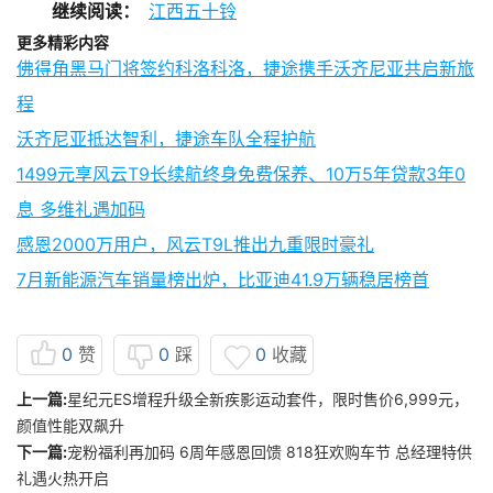
继续阅读：
江西五十铃
更多精彩内容
佛得角黑马门将签约科洛科洛，捷途携手沃齐尼亚共启新旅
程
沃齐尼亚抵达智利，捷途车队全程护航
1499元享风云T9长续航终身免费保养、10万5年贷款3年0
息 多维礼遇加码
感恩2000万用户，风云T9L推出九重限时豪礼
7月新能源汽车销量榜出炉，比亚迪41.9万辆稳居榜首
0
赞
0
踩
0
收藏
上一篇:
星纪元ES增程升级全新疾影运动套件，限时售价6,999元，
颜值性能双飙升
下一篇:
宠粉福利再加码 6周年感恩回馈 818狂欢购车节 总经理特供
礼遇火热开启