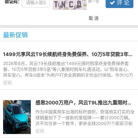
验证码：
换一张
评 论
取 消
最新促销
1499元享风云T9长续航终身免费保养、10万5年贷款3年0息 多维礼遇加码
2026年8月，风云T9长续航推出“1499元限时购享终身免费保养套
餐、10万5年贷款3年0息”等八重限时购车礼遇活动，以“购车省心、
用车安心、养车0成本”为用户打造全周期的无忧出行体验。作为10万
级家用混动SUV标杆，风
促销
感恩2000万用户，风云T9L推出九重限时豪礼
作为中国乘用车出海的标杆旗帜，奇瑞用实打实的全
球销量刻下了一座新的里程碑——累计2000万辆。
这不仅仅是一个数字，更是全球2000万个家庭沉甸
甸的信任与选择。站在这个荣耀节点，2026年8月，
促销
奇瑞满怀感恩，以最真诚