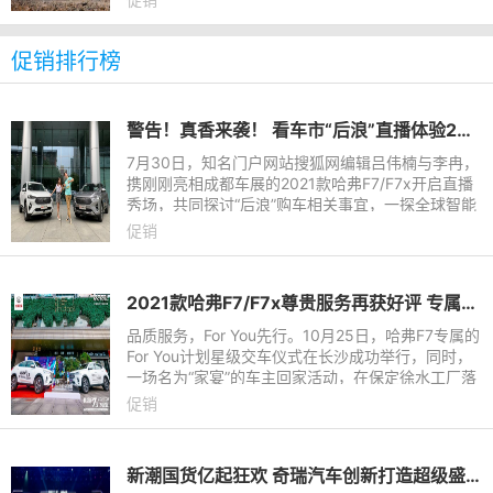
购价低至6.99万
促销排行榜
警告！真香来袭！ 看车市“后浪”直播体验2021款哈弗F7/F7x
7月30日，知名门户网站搜狐网编辑吕伟楠与李冉，
携刚刚亮相成都车展的2021款哈弗F7/F7x开启直播
秀场，共同探讨“后浪”购车相关事宜，一探全球智能
潮品的智能化再进阶之路，打造了一场妙趣横生的汽
促销
车直播真人秀，助力
2021款哈弗F7/F7x尊贵服务再获好评 专属For You计划实力宠粉
品质服务，For You先行。10月25日，哈弗F7专属的
For You计划星级交车仪式在长沙成功举行，同时，
一场名为“家宴”的车主回家活动，在保定徐水工厂落
下帷幕。同一时间，一南一北两座城市，哈弗F7同
促销
步打响尊享服务新征
新潮国货亿起狂欢 奇瑞汽车创新打造超级盛典 冲击双十一新高度