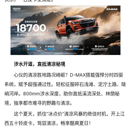
涉水开道，直抵清凉秘境
心仪的清凉胜地路况崎岖？D-MAX搭载强悍分时四驱
系统，赋予超强通过性。轻松征服碎石浅滩、泥泞土路、陡
峭河岸。800mm涉水深度，助你直抵溪流深处、林荫秘
境，独享都市难寻的野趣与清凉。
这个夏天，抓住“冰点价”清凉风暴的绝佳时机，开上江
西五十铃皮卡，驾驭清凉，畅享酷爽夏日！