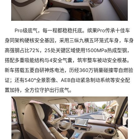
Pro级底气，每一程都稳稳托底。缤果Pro传承十佳车
身同架构硬核安全基因，采用三纵九横五环笼式车身，车身
高强钢占比72%，25处关键区域使用1500MPa热成型钢，
搭配多重吸能结构与4安全气囊，筑牢整车被动安全根基。
新车搭载五菱自研神炼电池，历经360万销量碰撞零自燃验
证；还有540°全景影像、AEB自动紧急制动系统等安全配
置加持，全方位守护出行底气。