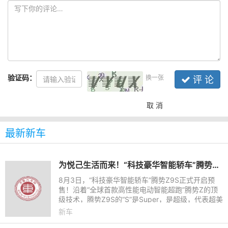
验证码：
换一张
评 论
取 消
最新新车
为悦己生活而来！“科技豪华智能轿车”腾势Z9S开启预售
8月3日，“科技豪华智能轿车”腾势Z9S正式开启预
售！沿着“全球首款高性能电动智能超跑”腾势Z的顶
级技术，腾势Z9S的“S”是Super，是超级，代表超美
颜值、超长续航、超强驾控和超级智能，为悦己生活
新车
而来。它拥有十大