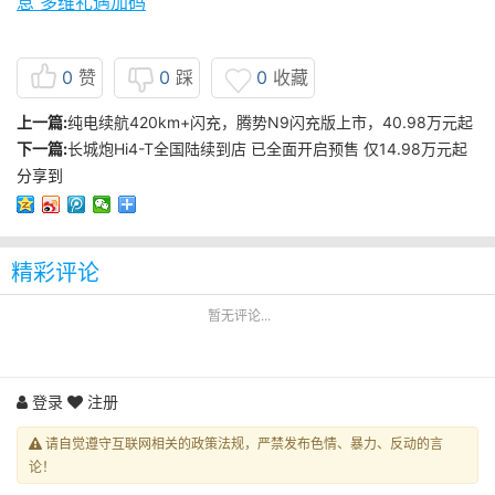
息 多维礼遇加码
0
赞
0
踩
0
收藏
上一篇:
纯电续航420km+闪充，腾势N9闪充版上市，40.98万元起
下一篇:
长城炮Hi4-T全国陆续到店 已全面开启预售 仅14.98万元起
分享到
精彩评论
暂无评论...
登录
注册
请自觉遵守互联网相关的政策法规，严禁发布色情、暴力、反动的言
论！