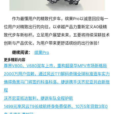
作为最懂用户的精致代步车，缤果Pro以诚意回应每一
位用户对精致出行的向往，以卓越产品力重新定义A0级精
致代步车新标杆。立足用户展望未来，五菱将持续深耕技术
创新与产品优化，为用户带来更舒适缤纷的出行体验！
继续阅读：
缤果Pro
更多精彩内容
尊界V800、V680双车上市，重构超豪华MPV市场新格局
2000万用户信赖，通过风云T11解码奇瑞全球标准造车实力
佛得角黑马门将签约科洛科洛，捷途携手沃齐尼亚共启新旅
程
沃齐尼亚抵达智利，捷途车队全程护航
1499元享风云T9长续航终身免费保养、10万5年贷款3年0