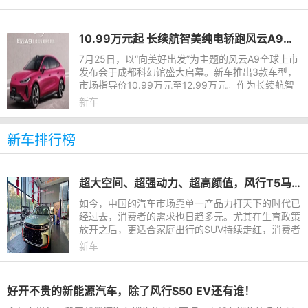
10.99万元起 长续航智美纯电轿跑风云A9全球上市
7月25日，以“向美好出发”为主题的风云A9全球上市
发布会于成都科幻馆盛大启幕。新车推出3款车型，
市场指导价10.99万元至12.99万元。作为长续航智
美纯电轿跑，风云A9汇聚时尚造型、治愈空间、贴
新车
心智享、全域安全四大
新车排行榜
超大空间、超强动力、超高颜值，风行T5马赫版已陆续到店
如今，中国的汽车市场靠单一产品力打天下的时代已
经过去，消费者的需求也日趋多元。尤其在生育政策
放开之后，更适合家庭出行的SUV持续走红，消费者
对外观、动力、油耗、空间、配置等多重产品力都提
新车
出了诸多需求。紧跟
好开不贵的新能源汽车，除了风行S50 EV还有谁！