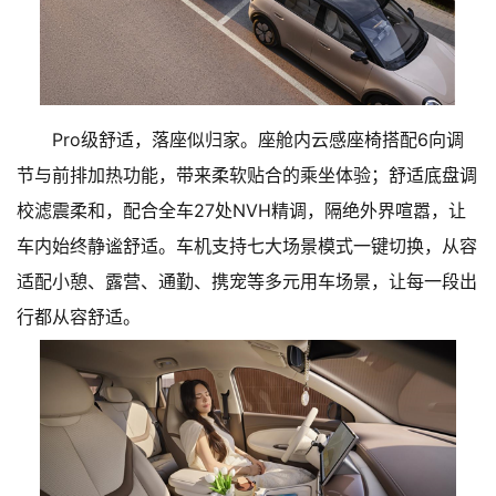
Pro级舒适，落座似归家。座舱内云感座椅搭配6向调
节与前排加热功能，带来柔软贴合的乘坐体验；舒适底盘调
校滤震柔和，配合全车27处NVH精调，隔绝外界喧嚣，让
车内始终静谧舒适。车机支持七大场景模式一键切换，从容
适配小憩、露营、通勤、携宠等多元用车场景，让每一段出
行都从容舒适。