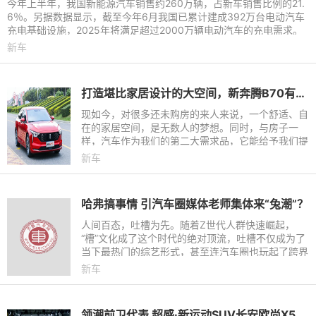
今年上半年，我国新能源汽车销售约260万辆，占新车销售比例的21.
6％。另据数据显示，截至今年6月我国已累计建成392万台电动汽车
充电基础设施，2025年将满足超过2000万辆电动汽车的充电需求。
新能源时代大幕已经拉开，
新车
打造堪比家居设计的大空间，新奔腾B70有多项秘诀
现如今，对很多还未购房的来人来说，一个舒适、自
在的家居空间，是无数人的梦想。同时，与房子一
样，汽车作为我们的第二大需求品，它能给予我们提
供的私人空间，则是另一个庇护所，相当于我们的
新车
“第二个家”。
哈弗搞事情 引汽车圈媒体老师集体来“兔潮”？
人间百态，吐槽为先。随着Z世代人群快速崛起，
“槽”文化成了这个时代的绝对顶流，吐槽不仅成为了
当下最热门的综艺形式，甚至连汽车圈也玩起了跨界
吐槽。3月11日，哈弗赤兔“兔潮大会”暨静态品鉴会
新车
正式举行，不仅将
领潮前卫代表 超感·新运动SUV长安欧尚X5内饰图解读