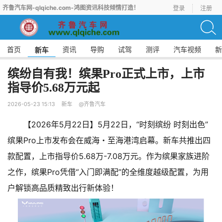
齐鲁汽车网-qlqiche.com-鸿图资讯科技倾情打造！
登录
注册
首页
资讯
导购
试驾
测评
汽车视频
新
新车
缤纷自有我！缤果Pro正式上市，上市
指导价5.68万元起
2026-05-23 15:13
新车
@齐鲁汽车
【2026年5月22日】5月22日，“时刻缤纷 时刻出色”
缤果Pro上市发布会在威海・至海港湾启幕。新车共推出四
款配置，上市指导价5.68万-7.08万元。作为缤果家族进阶
之作，缤果Pro凭借“入门即满配”的全维度越级配置，为用
户解锁高品质精致出行新体验！