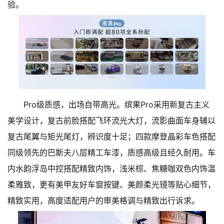
验。
Pro级质感，出场自带高光。缤果Pro采用新复古主义
美学设计，复古前脸搭配飞环流光大灯，流影曲面车身辅以
复古尾翼与矩光尾灯，辨识度十足；四款摩登晶彩车色搭配
同级领先的巴斯夫八层精工车漆，质感高级且经久耐用。车
内水韵浮岛中控搭配精致内饰，浅米棕、焦糖咖双色内饰温
柔雅致，更有美甲友好车窗按键、美颜柔光镜等贴心细节，
精致实用，高度适配用户的审美格调与精致出行诉求。