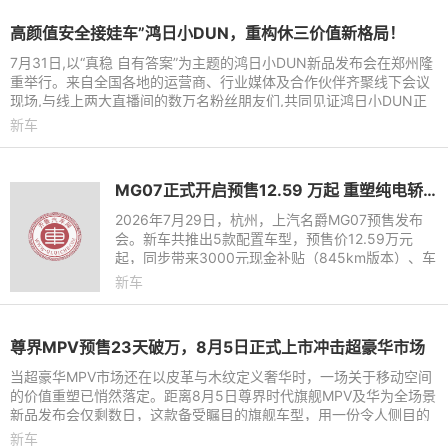
高颜值安全接娃车”鸿日小DUN，重构休三价值新格局！
7月31日,以“真稳 自有答案”为主题的鸿日小DUN新品发布会在郑州隆
重举行。来自全国各地的运营商、行业媒体及合作伙伴齐聚线下会议
现场,与线上两大直播间的数万名粉丝朋友们,共同见证鸿日小DUN正
式亮相的历史性时刻。
新车
MG07正式开启预售12.59 万起 重塑纯电轿跑市场新标杆
2026年7月29日，杭州，上汽名爵MG07预售发布
会。新车共推出5款配置车型，预售价12.59万元
起，同步带来3000元现金补贴（845km版本）、车
漆配色免费选、高阶辅助驾驶免费送等诸多小订权
新车
益。845km续航、宁德时代电池、8
尊界MPV预售23天破万，8月5日正式上市冲击超豪华市场
当超豪华MPV市场还在以皮革与木纹定义奢华时，一场关于移动空间
的价值重塑已悄然落定。距离8月5日尊界时代旗舰MPV及华为全场景
新品发布会仅剩数日，这款备受瞩目的旗舰车型，用一份令人侧目的
预售成绩单提前引爆了市
新车