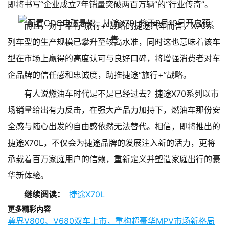
即将书写“企业成立7年销量突破两百万辆”的“行业传奇”。
而且，对于奉行“旅行+”战略的捷途汽车而言，X70系
列车型的生产规模已攀升至较高水准，同时这也意味着该车
型在市场上赢得的高度认可与良好口碑，将增强消费者对车
企品牌的信任感和忠诚度，助推捷途“旅行+”战略。
有人说燃油车时代是不是已经过去？捷途X70系列以市
场销量给出有力反击，在强大产品力加持下，燃油车那份安
全感与随心出发的自由感依然无法替代。相信，即将推出的
捷途X70L，不仅会为捷途品牌的发展注入新的活力，更将
承载着百万家庭用户的信赖，重新定义并塑造家庭出行的豪
华新体验。
继续阅读：
捷途X70L
更多精彩内容
尊界V800、V680双车上市，重构超豪华MPV市场新格局