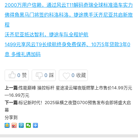
2000万用户信赖，通过风云T11解码奇瑞全球标准造车实力
佛得角黑马门将签约科洛科洛，捷途携手沃齐尼亚共启新旅
程
沃齐尼亚抵达智利，捷途车队全程护航
1499元享风云T9长续航终身免费保养、10万5年贷款3年0
息 多维礼遇加码
0
赞
0
踩
0
收藏
上一篇:
性能巅峰 操控标杆 星途凌云曜夜版燃擎上市售价14.99万元
—16.99万元
下一篇:
标记新时代！2025纵横之夜暨G700预售发布会即将盛大启
幕
分享到