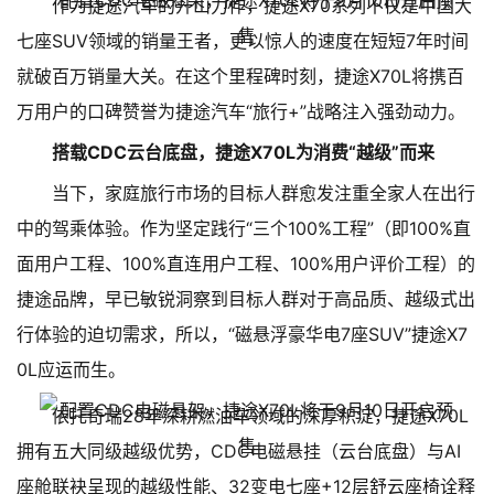
作为捷途汽车的开山力作，捷途X70系列不仅是中国大
七座SUV领域的销量王者，更以惊人的速度在短短7年时间
就破百万销量大关。在这个里程碑时刻，捷途X70L将携百
万用户的口碑赞誉为捷途汽车“旅行+”战略注入强劲动力。
搭载CDC云台底盘，捷途X70L为消费“越级”而来
当下，家庭旅行市场的目标人群愈发注重全家人在出行
中的驾乘体验。作为坚定践行“三个100%工程”（即100%直
面用户工程、100%直连用户工程、100%用户评价工程）的
捷途品牌，早已敏锐洞察到目标人群对于高品质、越级式出
行体验的迫切需求，所以，“磁悬浮豪华电7座SUV”捷途X7
0L应运而生。
依托奇瑞28年深耕燃油车领域的深厚积淀，捷途X70L
拥有五大同级越级优势，CDC电磁悬挂（云台底盘）与AI
座舱联袂呈现的越级性能、32变电七座+12层舒云座椅诠释