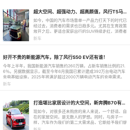
超大空间、超强动力、超高颜值，风行T5马赫版已陆续到店
如今，中国的汽车市场靠单一产品力打天下的时代已
经过去，消费者的需求也日趋多元。尤其在生育政策
放开之后，更适合家庭出行的SUV持续走红，消费者
对外观、动力、油耗、空间、配置等多重产品力都提
新车
出了诸多需求。紧跟
好开不贵的新能源汽车，除了风行S50 EV还有谁！
今年上半年，我国新能源汽车销售约260万辆，占新车销售比例的21.
6％。另据数据显示，截至今年6月我国已累计建成392万台电动汽车
充电基础设施，2025年将满足超过2000万辆电动汽车的充电需求。
新能源时代大幕已经拉开，
新车
打造堪比家居设计的大空间，新奔腾B70有多项秘诀
现如今，对很多还未购房的来人来说，一个舒适、自
在的家居空间，是无数人的梦想。同时，与房子一
样，汽车作为我们的第二大需求品，它能给予我们提
供的私人空间，则是另一个庇护所，相当于我们的
新车