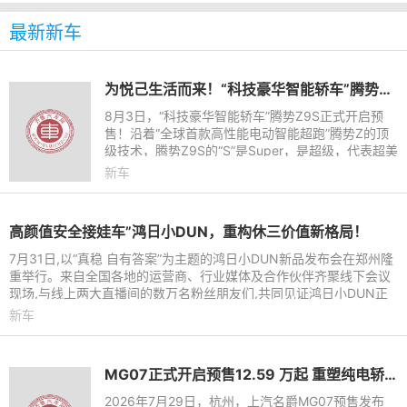
最新新车
为悦己生活而来！“科技豪华智能轿车”腾势Z9S开启预售
8月3日，“科技豪华智能轿车”腾势Z9S正式开启预
售！沿着“全球首款高性能电动智能超跑”腾势Z的顶
级技术，腾势Z9S的“S”是Super，是超级，代表超美
颜值、超长续航、超强驾控和超级智能，为悦己生活
新车
而来。它拥有十大
高颜值安全接娃车”鸿日小DUN，重构休三价值新格局！
7月31日,以“真稳 自有答案”为主题的鸿日小DUN新品发布会在郑州隆
重举行。来自全国各地的运营商、行业媒体及合作伙伴齐聚线下会议
现场,与线上两大直播间的数万名粉丝朋友们,共同见证鸿日小DUN正
式亮相的历史性时刻。
新车
MG07正式开启预售12.59 万起 重塑纯电轿跑市场新标杆
2026年7月29日，杭州，上汽名爵MG07预售发布