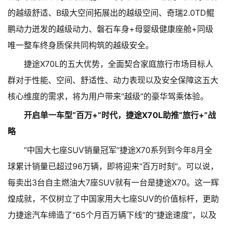
的越级舒适、B级大空间拓展出的越级空间、奇瑞2.0TD鲲
鹏动力迸发的越级动力、磐石车身+母婴级健康座舱+同级
唯一整车终身质保共同构筑的越级安全。
捷途X70L的五大优势，全面契合家庭旅行市场目标人
群对于性能、空间、舒适性、动力表现以及安全保障这五大
核心维度的需求，将为用户带来“越级”的豪华驾乘体验。
开启单一车型“百万+”时代，捷途X70L助推“旅行+”战
略
“中国大七座SUV销量冠军”捷途X70系列到今年8月全
球累计销量已超过96万辆，即将迎来“百万时刻”。可以说，
每卖出3台自主燃油大7座SUV就有一台是捷途X70。这一辉
煌成就，不仅树立了中国家用大七座SUV的价值标杆，更助
力捷途汽车缔造了“65个月百万辆下线”的“捷途速度”，以及