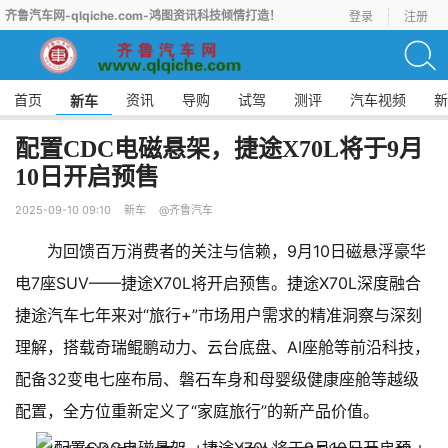
齐鲁汽车网-qlqiche.com-鸿图资讯科技倾情打造！
登录
注册
首页
资讯
导购
试驾
测评
汽车视频
新
新车
配置CDC电磁悬架，捷途X70L将于9月
10日开启预售
2025-09-10 09:10
新车
@齐鲁汽车
为回馈百万消费者的关注与信赖，9月10日磁悬浮豪华
电7座SUV——捷途X70L将开启预售。捷途X70L深度融合
捷途汽车七年来对“旅行+”市场用户需求的精准洞察与深刻
理解，搭载奇瑞鲲鹏动力、云台底盘、AI座舱等前沿科技，
配备32变电七座布局、磐石车身和母婴级健康座舱等越级
配置，全方位重新定义了“家庭旅行”的新产品价值。