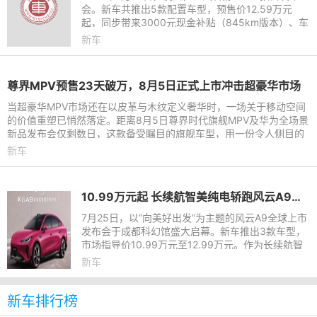
会。新车共推出5款配置车型，预售价12.59万元
起，同步带来3000元现金补贴（845km版本）、车
漆配色免费选、高阶辅助驾驶免费送等诸多小订权
新车
益。845km续航、宁德时代电池、8
尊界MPV预售23天破万，8月5日正式上市冲击超豪华市场
当超豪华MPV市场还在以皮革与木纹定义奢华时，一场关于移动空间
的价值重塑已悄然落定。距离8月5日尊界时代旗舰MPV及华为全场景
新品发布会仅剩数日，这款备受瞩目的旗舰车型，用一份令人侧目的
预售成绩单提前引爆了市
新车
10.99万元起 长续航智美纯电轿跑风云A9全球上市
7月25日，以“向美好出发”为主题的风云A9全球上市
发布会于成都科幻馆盛大启幕。新车推出3款车型，
市场指导价10.99万元至12.99万元。作为长续航智
美纯电轿跑，风云A9汇聚时尚造型、治愈空间、贴
新车
心智享、全域安全四大
新车排行榜