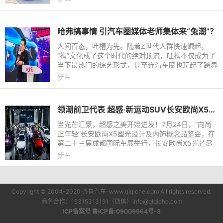
“第二个家”。
哈弗搞事情 引汽车圈媒体老师集体来“兔潮”？
人间百态，吐槽为先。随着Z世代人群快速崛起，
“槽”文化成了这个时代的绝对顶流，吐槽不仅成为了
当下最热门的综艺形式，甚至连汽车圈也玩起了跨界
吐槽。3月11日，哈弗赤兔“兔潮大会”暨静态品鉴会
新车
正式举行，不仅将
领潮前卫代表 超感·新运动SUV长安欧尚X5内饰图解读
当光芒汇聚，超感之美开始迸发！7月24日，“向尚
正年轻”长安欧尚X5塑光设计及内饰概念品鉴会，在
第二十三届成都国际车展举行，长安欧尚X5光芒尽
显、魅力闪耀。定位超感·新运动SUV，长安欧尚X5
新车
继今年6月全球首秀后，
Copyright © 2004-2020 齐鲁汽车-www.qlqiche.com All rights reserved.
商务合作：15315313191（微信）info@qlqiche.com
ICP备案号 鲁ICP备:09009964号-3