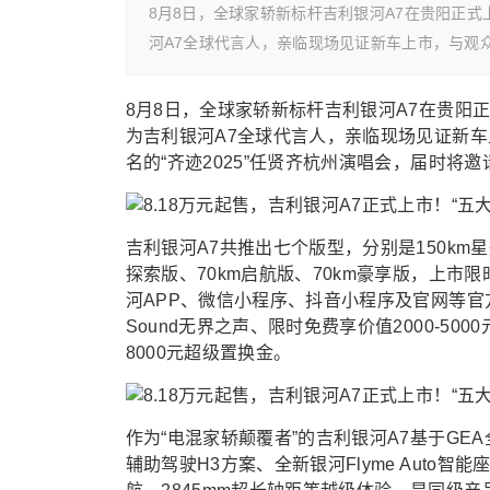
8月8日，全球家轿新标杆吉利银河A7在贵阳正式
河A7全球代言人，亲临现场见证新车上市，与观众
8月8日，全球家轿新标杆吉利银河A7在贵阳
为吉利银河A7全球代言人，亲临现场见证新车
名的“齐迹2025”任贤齐杭州演唱会，届时将
吉利银河A7共推出七个版型，分别是150km星舰
探索版、70km启航版、70km豪享版，上市限
河APP、微信小程序、抖音小程序及官网等官方
Sound无界之声、限时免费享价值2000-5
8000元超级置换金。
作为“电混家轿颠覆者”的吉利银河A7基于GE
辅助驾驶H3方案、全新银河Flyme Auto智