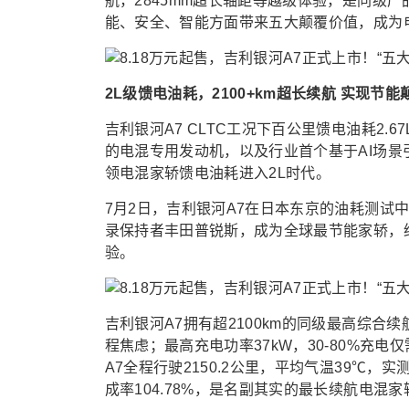
航，2845mm超长轴距等越级体验，是同级
能、安全、智能方面带来五大颠覆价值，成为
2L级馈电油耗，2100+km超长续航 实现节能
吉利银河A7 CLTC工况下百公里馈电油耗2.6
的电混专用发动机，以及行业首个基于AI场景引
领电混家轿馈电油耗进入2L时代。
7月2日，吉利银河A7在日本东京的油耗测试中
录保持者丰田普锐斯，成为全球最节能家轿，
验。
吉利银河A7拥有超2100km的同级最高综
程焦虑；最高充电功率37kW，30-80%充
A7全程行驶2150.2公里，平均气温39℃，实
成率104.78%，是名副其实的最长续航电混家