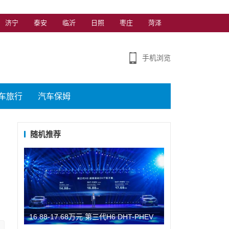
济宁
泰安
临沂
日照
枣庄
菏泽
手机浏览
车旅行
汽车保姆
随机推荐
16.88-17.68万元 第三代H6 DHT-PHEV