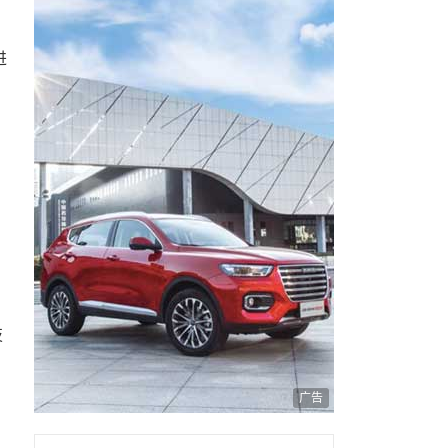
进
技
广告