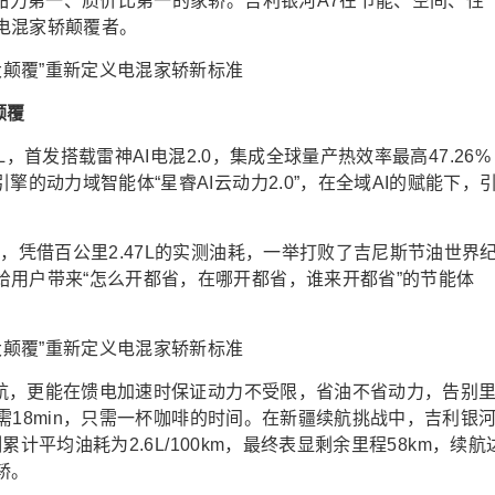
产品力第一、质价比第一的家轿。吉利银河A7在节能、空间、性
电混家轿颠覆者。
颠覆
7L，首发搭载雷神AI电混2.0，集成全球量产热效率最高47.26%
擎的动力域智能体“星睿AI云动力2.0”，在全域AI的赋能下，
，凭借百公里2.47L的实测油耗，一举打败了吉尼斯节油世界
给用户带来“怎么开都省，在哪开都省，谁来开都省”的节能体
合续航，更能在馈电加速时保证动力不受限，省油不省动力，告别
电仅需18min，只需一杯咖啡的时间。在新疆续航挑战中，吉利银
测累计平均油耗为2.6L/100km，最终表显剩余里程58km，续航
轿。