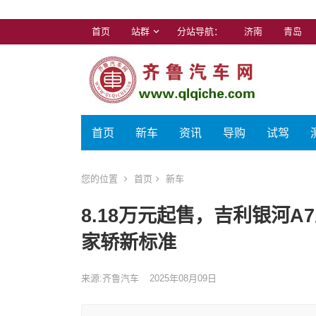
首页
站群
分站导航：
济南
青岛
首页
新车
资讯
导购
试驾
您的位置
首页
新车
8.18万元起售，吉利银河
家轿新标准
来源:齐鲁汽车
2025年08月09日