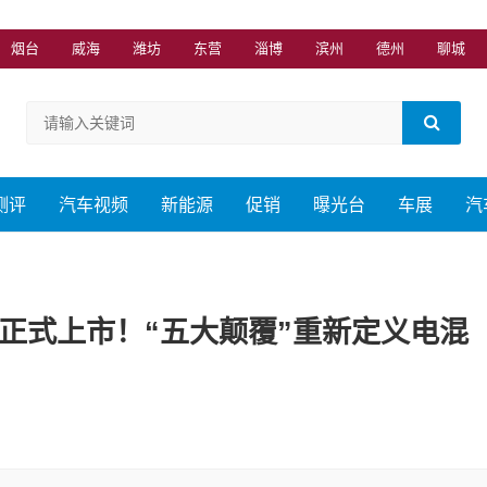
烟台
威海
潍坊
东营
淄博
滨州
德州
聊城
测评
汽车视频
新能源
促销
曝光台
车展
汽
A7正式上市！“五大颠覆”重新定义电混