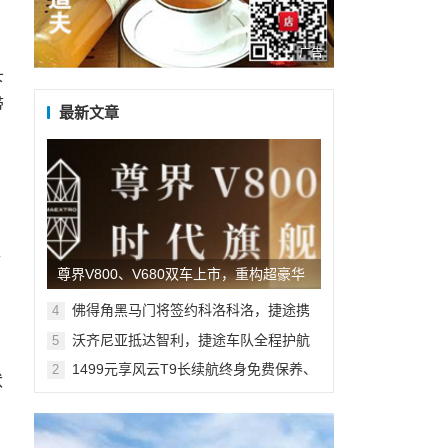
广告
下
带
最新文章
L
得
尊界V800、V680双车上市，重构超豪华
MPV市场新格局
佛得角黑马门将签约科洛科洛，捷途携
4
手沃齐尼亚共启新旅程
沃齐尼亚抵达智利，捷途车队全程护航
5
1499元享风云T9长续航终身免费保养、
2
伏
10万5年贷款3年0息 多维礼遇加码