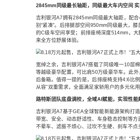
2845mm同级最长轴距，同级最大车内空间 
吉利银河A7拥有2845mm同级最大轴距，配合
别“紧凑”。后排腿部空间950mm同级最大，
的C级车空间享受；前排座椅深度514mm，大
来全方位舒展体验。
宽绰之余，吉利银河A7搭载了同级唯一10层棉
等越级豪华配置，可比肩50万级豪华车。此外，
后备箱。值得一提的是，后排座椅支持4:6比例
从容"双重需求，全面满足家轿用户的多元化
路特斯团队底盘调校，全域AI赋能，实现性能
吉利银河A7基于GEA全球智能新能源架构打
带宽、安全、动态舒适性、车身稳态控制等方面
不晕车、滤振不烦心、过坎不生硬、刹车不点