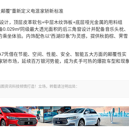
设计，顶层皮革软包+中层木纹饰板+底层哑光金属的用料组
0.029m²同级最大透光面积的后三角窗设计并配备音乐头枕、
享的乘坐体验。内饰配色以“西湖印象”为灵感，提供秋韵棕、霁雪
A7凭借在节能、空间、性能、安全、智能五大方面的颠覆性实
家轿市场，延续百万银河势能，成为炙手可热的爆款车型和现
om-鸿图资讯科技倾情打造！立场，转载请注明出处：