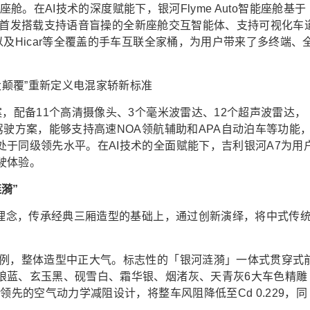
能座舱。在AI技术的深度赋能下，银河Flyme Auto智能座舱基于
中心、首发搭载支持语音盲操的全新座舱交互智能体、支持可视化车
及Hicar等全覆盖的手车互联全家桶，为用户带来了多终端、
案，配备11个高清摄像头、3个毫米波雷达、12个超声波雷达，
驾驶方案，能够支持高速NOA领航辅助和APA自动泊车等功能
于同级领先水平。在AI技术的全面赋能下，吉利银河A7为用
驶体验。
漪”
学理念，传承经典三厢造型的基础上，通过创新演绎，将中式传
比例，整体造型中正大气。标志性的「银河涟漪」一体式贯穿式
琅蓝、玄玉黑、砚雪白、霜华银、烟渚灰、天青灰6大车色精雕
领先的空气动力学减阻设计，将整车风阻降低至Cd 0.229，同