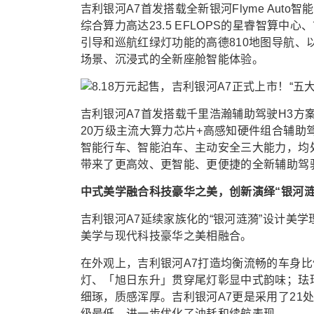
吉利银河A7首发搭载全新银河Flyme Auto智
综合算力高达23.5 EFLOPS的星睿智算
引导和巡航红绿灯功能的高德810地图导航、以
场景、沉浸式的全新座舱智能体验。
吉利银河A7首发搭载千里浩瀚辅助驾驶H3方
20万级主流大算力芯片+高感知硬件组合辅助
智能行车、智能泊车、主动安全三大能力，均处
带来了更高效、更智能、更便捷的全新辅助驾
中式美学融合科技豪华之美，创新演绎“银河涟
吉利银河A7延续家族化的“银河涟漪”设计美
美学与现代科技豪华之美相融合。
在外观上，吉利银河A7打造均衡流畅的车身
灯、「旭日东升」贯穿尾灯彰显中式韵味；珐
细琢，质感浑厚。吉利银河A7更是采用了21处
级最低，进一步优化了油耗和续航表现。