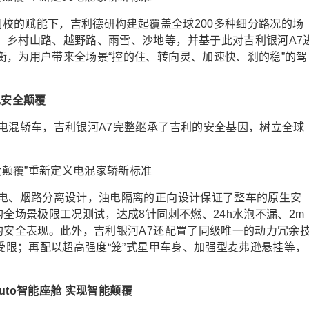
化调校的赋能下，吉利德研构建起覆盖全球200多种细分路况的场
、乡村山路、越野路、雨雪、沙地等，并基于此对吉利银河A7
衡，为用户带来全场景“控的住、转向灵、加速快、刹的稳”的驾
现安全颠覆
电混轿车，吉利银河A7完整继承了吉利的安全基因，树立全球
、电、烟路分离设计，油电隔离的正向设计保证了整车的原生安
的全场景极限工况测试，达成8针同刺不燃、24h水泡不漏、2m
的安全表现。此外，吉利银河A7还配置了同级唯一的动力冗余
V受限；再配以超高强度“笼”式星甲车身、加强型麦弗逊悬挂等，
uto智能座舱 实现智能颠覆