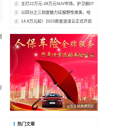
预售来袭
主打22万元-28万元SUV市场，护卫舰07
2
成都首秀，定位大五座超混SUV
以四分之三刻度魅力征服野性南美，哈
3
弗大狗追猎版海外上市！
14.8万元起！2023款星途凌云正式开启
4
预售！
冠
的
pi币手机免费挖矿
热门文章