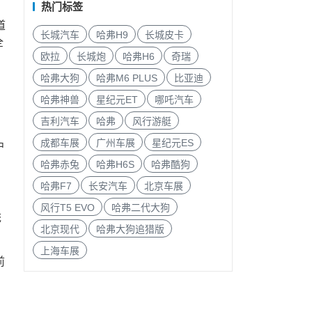
热门标签
道
长城汽车
哈弗H9
长城皮卡
全
欧拉
长城炮
哈弗H6
奇瑞
哈弗大狗
哈弗M6 PLUS
比亚迪
哈弗神兽
星纪元ET
哪吒汽车
吉利汽车
哈弗
风行游艇
，
成都车展
广州车展
星纪元ES
户
哈弗赤兔
哈弗H6S
哈弗酷狗
哈弗F7
长安汽车
北京车展
风行T5 EVO
哈弗二代大狗
统
北京现代
哈弗大狗追猎版
上海车展
前