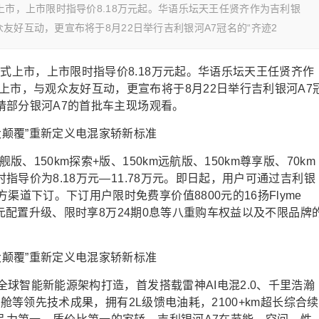
上市，上市限时指导价8.18万元起。华语乐坛天王任贤齐作为吉利银
友好互动，更宣布将于8月22日举行吉利银河A7冠名的“齐迹2
正式上市，上市限时指导价8.18万元起。华语乐坛天王任贤齐作
上市，与观众友好互动，更宣布将于8月22日举行吉利银河A7
邀请部分银河A7的首批车主现场观看。
版、150km探索+版、150km远航版、150km尊享版、70km
时指导价为8.18万元—11.78万元。即日起，用户可通过吉利银
渠道下订。下订用户限时免费享价值8800元的16扬Flyme
000元配置升级、限时享8万24期0息等八重购车权益以及不限品牌
A全球智能新能源架构打造，首发搭载雷神AI电混2.0、千里浩瀚
能座舱等领先技术成果，拥有2L级馈电油耗，2100+km超长综合续