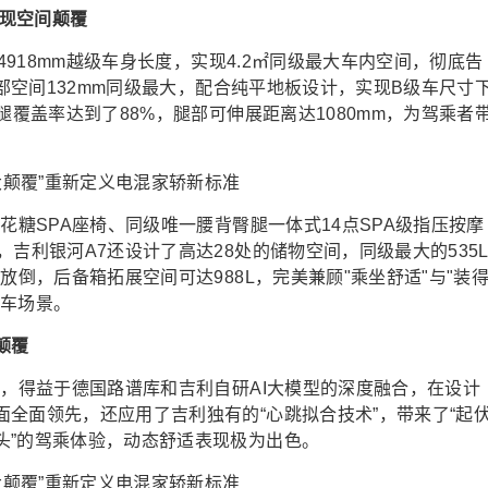
实现空间颠覆
4918mm越级车身长度，实现4.2㎡同级最大车内空间，彻底告
膝部空间132mm同级最大，配合纯平地板设计，实现B级车尺寸
腿覆盖率达到了88%，腿部可伸展距离达1080mm，为驾乘者
花糖SPA座椅、同级唯一腰背臀腿一体式14点SPA级指压按摩
吉利银河A7还设计了高达28处的储物空间，同级最大的535
放倒，后备箱拓展空间可达988L，完美兼顾"乘坐舒适"与"装
用车场景。
颠覆
造，得益于德国路谱库和吉利自研AI大模型的深度融合，在设计
全面领先，还应用了吉利独有的“心跳拟合技术”，带来了“起
头”的驾乘体验，动态舒适表现极为出色。