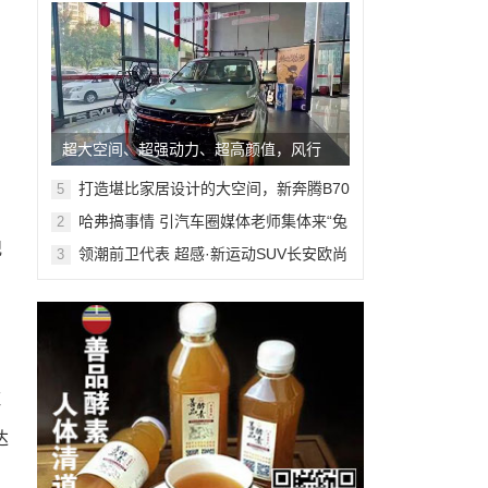
超大空间、超强动力、超高颜值，风行
引
T5马赫版已陆续到店
打造堪比家居设计的大空间，新奔腾B70
5
有多项秘诀
哈弗搞事情 引汽车圈媒体老师集体来“兔
2
潮”？
纪
领潮前卫代表 超感·新运动SUV长安欧尚
3
X5内饰图解读
里
河
达