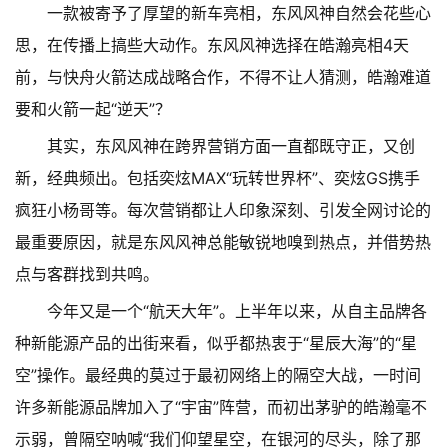
一款被寄予了厚望的新车亮相，东风风神自然会花些心
思，在传播上搞些大动作。东风风神选择在皓瀚亮相4天
前，与快舟火箭达成战略合作，不得不让人猜测，皓瀚难道
要和火箭一起“逆天”？
其实，东风风神在跨界营销方面一直都既守正，又创
新，经典频出。包括奕炫MAX“玩转世界杯”、奕炫GS携手
疯狂小杨哥等。每次营销都让人印象深刻、引发全网讨论的
最重要原因，就是东风风神总能敏锐地嗅到热点，并借势热
点与客群找到共鸣。
今年又是一个“航天大年”。上半年以来，从自主品牌各
种新能源产品的出街来看，似乎都热衷于“星辰大海”的“星
空”操作。最经典的莫过于最初网络上的隔空大战，一时间
许多新能源品牌加入了“宇宙”阵营，而初出茅驴的皓瀚毫不
示弱，曾隔空呐喊“我们仰望星空，在银河的尽头，除了那