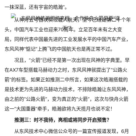
一抹深蓝，还有宇宙的皓瀚”。
从神舟五号首次实现载人航天，至今已经是第二十个年
头，中国汽车工业也迎来70周年。立足百年未有之大变
局，同样代表中国最先进的工业发展水平的中国汽车产业，
东风风神“惦记”上腾飞的中国航天也是再正常不过。
况且，“火箭”已经不是第一次出现在风神的字典里。早
在AX7车型搭载马赫动力之时，东风风神就提出了“公路火
箭”的标签。如果正如推测二中所言，如果这次皓瀚搭载的
是技术更为先进的马赫动力技术，不排除皓瀚让东风风神，
由之前的“公路火箭”，变为真正的“火箭”，这次与快舟火箭
这一“大国重器”牵手，皓瀚欲将九天揽月也说不定！
推测三：时不我待，亮相或将同步开启预售？
从东风技术中心微信公众号的一篇宣传报道发现，6月