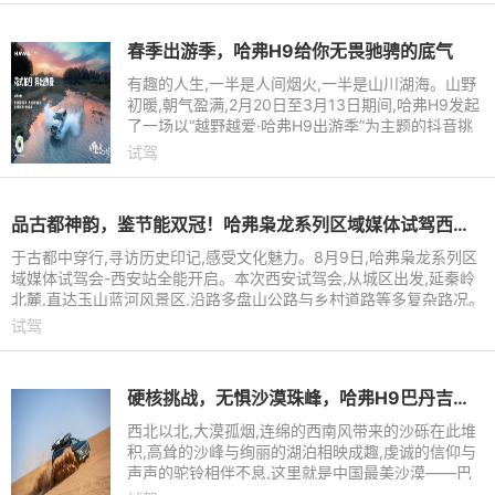
春季出游季，哈弗H9给你无畏驰骋的底气
有趣的人生,一半是人间烟火,一半是山川湖海。山野
初暖,朝气盈满,2月20日至3月13日期间,哈弗H9发起
了一场以“越野越爱·哈弗H9出游季”为主题的抖音挑
战大赛,自活动开始以来,收到了众多粉丝用户的支持,
试驾
截止目前话题#花
品古都神韵，鉴节能双冠！哈弗枭龙系列区域媒体试驾西安站全能开启
于古都中穿行,寻访历史印记,感受文化魅力。8月9日,哈弗枭龙系列区
域媒体试驾会-西安站全能开启。本次西安试驾会,从城区出发,延秦岭
北麓,直达玉山蓝河风景区,沿路多盘山公路与乡村道路等多复杂路况。
哈弗枭龙MAX与哈弗
试驾
硬核挑战，无惧沙漠珠峰，哈弗H9巴丹吉林沙漠挑战即将开启
西北以北,大漠孤烟,连绵的西南风带来的沙砾在此堆
积,高耸的沙峰与绚丽的湖泊相映成趣,虔诚的信仰与
声声的驼铃相伴不息,这里就是中国最美沙漠——巴
丹吉林。