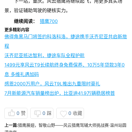
下一站，重庆。风云猎鹰将继续起飞，用更多真实场
景，验证辅助驾驶的硬核实力。
继续阅读：
猎鹰700
更多精彩内容
佛得角黑马门将签约科洛科洛，捷途携手沃齐尼亚共启新旅
程
沃齐尼亚抵达智利，捷途车队全程护航
1499元享风云T9长续航终身免费保养、10万5年贷款3年0
息 多维礼遇加码
感恩2000万用户，风云T9L推出九重限时豪礼
7月新能源汽车销量榜出炉，比亚迪41.9万辆稳居榜首
0
赞
0
踩
0
收藏
上一篇:
猎鹰展翅，智敬山野——风云猎鹰驾辅大师挑战赛·温州站圆