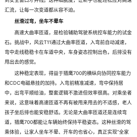
到安全窗口才并线。这种细腻度，让新手也能轻松应对高速
汇流，让每一次变道都从容不迫。
丝滑过弯，坐车不晕车
高速大曲率匝道，是检验辅助驾驶系统控车能力的试金
石。挑战中，风云T11通过大曲率匝道，入弯前自动减速，
弯中走线稳稳卡在车道中央，车身姿态控制出色，后排没有
甩出去的感觉。
这种稳定表现，得益于猎鹰700的横纵向协同控车能力
和CDC电磁悬挂的加持。入弯前精准减速，弯中保持居
中，出弯平顺给油，整套逻辑不激进但效率很高。对乘坐者
来说，这意味着高速匝道不再有被甩来甩去的不适感，老人
孩子坐后排也能安稳舒适。无论是大曲率匝道还是连续弯
道，猎鹰700都能让车辆始终保持平稳姿态。这种丝滑的驾
乘体验，让家人坐车不晕、开车的也省心，真正实现“全家