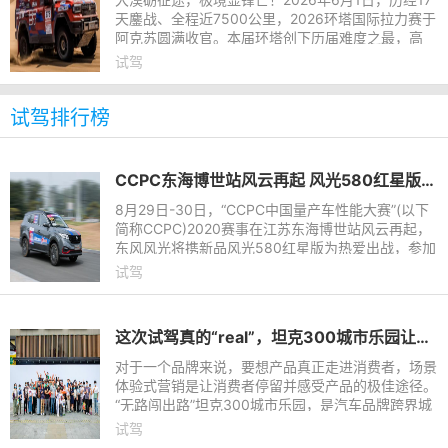
天鏖战、全程近7500公里，2026环塔国际拉力赛于
阿克苏圆满收官。本届环塔创下历届难度之最，高
温、戈壁、沙漠、陡坡等极限路况密集叠加，对车辆
试驾
可靠性、动力、底盘、通
试驾排行榜
CCPC东海博世站风云再起 风光580红星版将为热爱出征
8月29日-30日，“CCPC中国量产车性能大赛”(以下
简称CCPC)2020赛事在江苏东海博世站风云再起，
东风风光将携新品风光580红星版为热爱出战，参加
中型SUV (10万级)组别竞争。作为SUV领域里的当
试驾
红车型，在市场上销量长虹
这次试驾真的“real”，坦克300城市乐园让车手惊呼超给力
对于一个品牌来说，要想产品真正走进消费者，场景
体验式营销是让消费者停留并感受产品的极佳途径。
“无路闯出路”坦克300城市乐园，是汽车品牌跨界城
市商圈并集打卡拍照、试乘试驾、游戏互动于一处的
试驾
一场创举，广州白