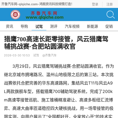
齐鲁汽车网-qlqiche.com-鸿图资讯科技倾情打造！
登录
注册
资讯
导购
测评
汽车视频
新能源
促销
试驾
猎鹰700高速长距零接管，风云猎鹰驾
辅挑战赛·合肥站圆满收官
2026-03-30 10:53
试驾
@齐鲁汽车
3月29日，风云猎鹰驾辅挑战赛·合肥站圆满收官。作为
继北京城市拥堵路况、温州山地极限之后的第三站，本次挑
战赛依托合肥完善的华东高速路网，集结风云T11与风云A9
L两款旗舰车型，搭载猎鹰700辅助驾驶系统，完成了200k
m高速零接管巡航、施工锥桶精准避让、高速多枢纽汇流博
弈、高速大曲率匝道稳控四大硬核挑战，用一场零接管的极
限实测，向用户展示了“全国都好开，全家放心开”的技术实