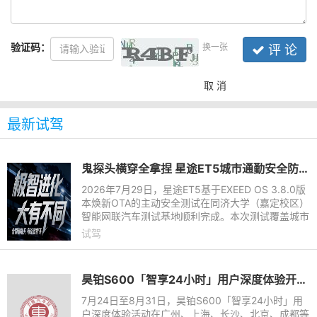
验证码：
换一张
评 论
取 消
最新试驾
鬼探头横穿全拿捏 星途ET5城市通勤安全防护再升级
2026年7月29日，星途ET5基于EXEED OS 3.8.0版
本焕新OTA的主动安全测试在同济大学（嘉定校区）
智能网联汽车测试基地顺利完成。本次测试覆盖城市
突发风险、低能见度通行、夜间连续避让以及泊车安
试驾
全等高频高风险场景，验
昊铂S600「智享24小时」用户深度体验开启，报名享24小时免费试驾赢惊喜好礼
7月24日至8月31日，昊铂S600「智享24小时」用
户深度体验活动在广州、上海、长沙、北京、成都等