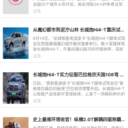
全国20个城市火热开启，报名领取24小时免费试驾
体验权，亲身感受20万内满配运动SUV的实力。试
试驾
驾分享真实体验，还可领至高
从魔幻都市到泥泞山林 长城炮Hi4-T重庆试驾诠释“真新能源皮卡”全能实力
6月14日，“全球智能电混皮卡”长城炮Hi4-T媒体试驾
会在西南重镇魔幻城市重庆隆重举行。数十家媒体驾
驶长城炮Hi4-T，在重庆魔幻路况间尽情驰骋，深度
品鉴“真新能源皮卡”的极致产品魅力。
试驾
长城炮Hi4-T实力征服巴拉格宗天路108弯 致敬开路者精神
日前，“真新能源皮卡”长城炮Hi4-T媒体试驾会在“香
格里拉最后的秘境”巴拉格宗燃擎开启。长城炮Hi4-T
以极致产品性能在雪域秘境，上演了一场精彩绝伦的
性能风暴，为与会媒体带来全方位的硬核越野体验。
试驾
史上最难环塔收官！纵横2.0T解耦四驱称霸环塔极限赛场
大漠砺征途，极境显锋芒！2026年6月1日，历经17