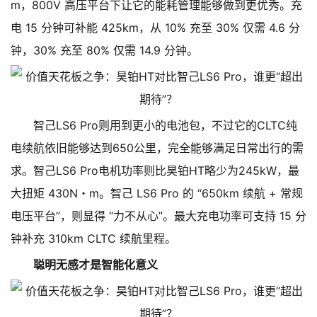
m，800V 高压平台下让它的能耗管理能够做到更优秀。充
电 15 分钟可补能 425km，从 10% 充至 30% 仅需 4.6 分
钟，30% 充至 80% 仅需 14.9 分钟。
智己LS6 Pro则用到更小的电池包，不过它的CLTC纯
电续航依旧能够达到650公里，完全能够满足日常出行的需
求。智己LS6 Pro电机功率则比昊铂HT略少为245kW，最
大扭矩 430N・m。智己 LS6 Pro 的 “650km 续航 + 常规
电压平台”，则显得 “力不从心”。最大充电功率可支持 15 分
钟补充 310km CLTC 续航里程。
聪明无感才是智能化意义