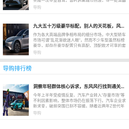
完成一次毕业自驾，暂时逃离城市热浪，寻一处清幽
的山林溪流纳凉。而在抵达目的地之前，要攻克长途
导购
行驶的疲惫与多变
九大五十万级豪华标配，别人的天花板，风云A9L的“起跑线”
作为各大高端品牌争相布局的细分市场，中大型轿车
市场可谓“乱花渐欲迷人眼”，然而不少车型虽然标榜
豪华，却存在豪华配置只有高配、顶配款才可享的套
路。作为奇瑞首款C级旗舰轿车，风云A9L的出现打
导购
破了常规，通过覆
导购排行榜
洞察年轻群体核心诉求，东风风行找到通关密码！
今年上半年受疫情反复、汽车产业转入“存量市场”等
不利因素影响，整体市场仍在振荡下行。汽车企业求
新求变，破局突围已刻不容缓。随着近两年Z世代年
轻群体逐渐成为购车主力军，汽车品牌的年轻化变革
导购
也成为公认的突围