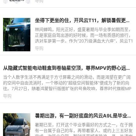
导购
70℃以上的火焰山露天场
坐得下更坐的住，开风云T11，解锁暑假更好的打开方式
林间蝉鸣，阳光正好，盛夏暑期与毕业季如期而至，
正是家庭自驾出游的好时候，而一场有质感的旅行，
选对车是第一步。作为“20万级满血大六座”，风云T1
1通过宽适空间、多元配置以及超长续航的兜底，带
导购
来越级的舒享体验
从隐藏式智能电动鞋盒到卷轴星空顶，尊界MPV的野心远不止一台旗舰MPV
当个人数字生活不再满足于方寸屏幕之间的滑动，而是渴望在更广阔
的空间中自由流淌时，一个移动的“超级空间智能体”便成为了新的向
往。7月27日，随着鸿蒙智行版图扩张的号角吹响，尊界时代旗舰MP
V正式定档8月5日14:3
导购
暑期出游，有一副好底盘的风云A9L是毕业季最好的礼物
暑期已至，打开这个毕业季最好的方式之一，在于拥
有一台属于自己的车，再带着家人、或约上三五好友