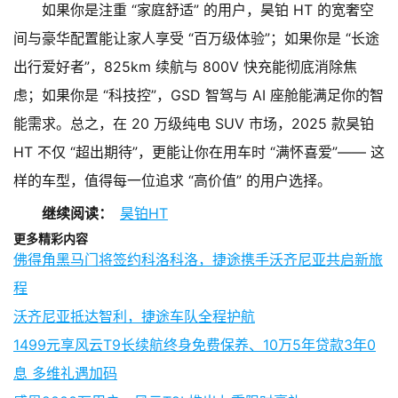
如果你是注重 “家庭舒适” 的用户，昊铂 HT 的宽奢空
间与豪华配置能让家人享受 “百万级体验”；如果你是 “长途
出行爱好者”，825km 续航与 800V 快充能彻底消除焦
虑；如果你是 “科技控”，GSD 智驾与 AI 座舱能满足你的智
能需求。总之，在 20 万级纯电 SUV 市场，2025 款昊铂
HT 不仅 “超出期待”，更能让你在用车时 “满怀喜爱”—— 这
样的车型，值得每一位追求 “高价值” 的用户选择。
继续阅读：
昊铂HT
更多精彩内容
佛得角黑马门将签约科洛科洛，捷途携手沃齐尼亚共启新旅
程
沃齐尼亚抵达智利，捷途车队全程护航
1499元享风云T9长续航终身免费保养、10万5年贷款3年0
息 多维礼遇加码