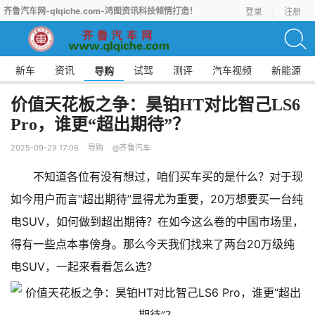
齐鲁汽车网-qlqiche.com-鸿图资讯科技倾情打造！
登录
注册
新车
资讯
试驾
测评
汽车视频
新能源
导购
价值天花板之争：昊铂HT对比智己LS6
Pro，谁更“超出期待”？
2025-09-29 17:06
导购
@齐鲁汽车
不知道各位有没有想过，咱们买车买的是什么？对于现
如今用户而言“超出期待”显得尤为重要，20万想要买一台纯
电SUV，如何做到超出期待？在如今这么卷的中国市场里，
得有一些点本事傍身。那么今天我们找来了两台20万级纯
电SUV，一起来看看怎么选？