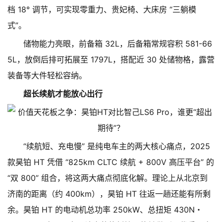
档 18° 调节，可实现零重力、贵妃椅、大床房 “三躺模
式”。
储物能力亮眼，前备箱 32L，后备箱常规容积 581-66
5L，放倒后排可拓展至 1797L，搭配近 30 处储物格，露营
装备等大件轻松容纳。
超长续航才能放心出行
“续航短、充电慢” 是纯电车主的两大核心痛点，2025
款昊铂 HT 凭借 “825km CLTC 续航 + 800V 高压平台” 的
“双 800” 组合，将这两大痛点彻底化解。理论上从北京到
济南的距离（约 400km），昊铂 HT 往返一趟还能有所剩
余。昊铂 HT 的电动机总功率 250kW、总扭矩 430N・