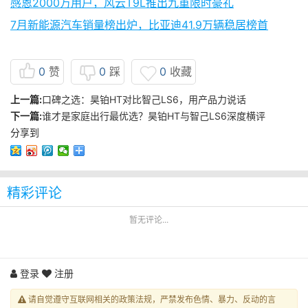
感恩2000万用户，风云T9L推出九重限时豪礼
7月新能源汽车销量榜出炉，比亚迪41.9万辆稳居榜首
0
赞
0
踩
0
收藏
上一篇:
口碑之选：昊铂HT对比智己LS6，用产品力说话
下一篇:
谁才是家庭出行最优选？昊铂HT与智己LS6深度横评
分享到
精彩评论
暂无评论...
登录
注册
请自觉遵守互联网相关的政策法规，严禁发布色情、暴力、反动的言