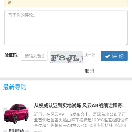
论！
验证码：
换一张
评 论
取 消
最新导购
从权威认证到实地试炼 风云A9战绩诠释奇瑞造车安全底色
近日，在风云A9上市发布会上，奇瑞首次公布了行
业首例吐鲁番火焰山整车横跨超100℃温差极限试炼
全过程：先将风云A9放入-40℃冷冻舱持续封存24
小时，完成极寒工况验证；随后车辆无缝驶入地表近