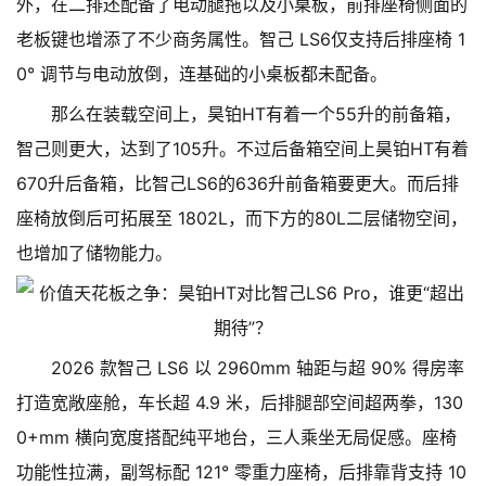
外，在二排还配备了电动腿拖以及小桌板，前排座椅侧面的
老板键也增添了不少商务属性。智己 LS6仅支持后排座椅 1
0° 调节与电动放倒，连基础的小桌板都未配备。
那么在装载空间上，昊铂HT有着一个55升的前备箱，
智己则更大，达到了105升。不过后备箱空间上昊铂HT有着
670升后备箱，比智己LS6的636升前备箱要更大。而后排
座椅放倒后可拓展至 1802L，而下方的80L二层储物空间，
也增加了储物能力。
2026 款智己 LS6 以 2960mm 轴距与超 90% 得房率
打造宽敞座舱，车长超 4.9 米，后排腿部空间超两拳，130
0+mm 横向宽度搭配纯平地台，三人乘坐无局促感。座椅
功能性拉满，副驾标配 121° 零重力座椅，后排靠背支持 10