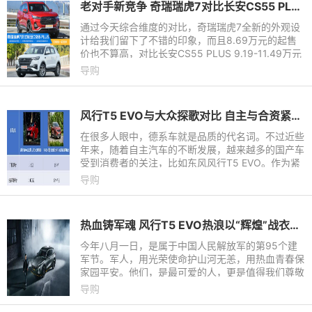
老对手新竞争 奇瑞瑞虎7对比长安CS55 PLUS
通过今天综合维度的对比，奇瑞瑞虎7全新的外观设
计给我们留下了不错的印象，而且8.69万元的起售
价也不算高，对比长安CS55 PLUS 9.19-11.49万元
的售价来看，两款车的定价都给出了一定的诚意，不
导购
出意外势必会在10万级自主SUV的阵营里掀起一场
风波。
风行T5 EVO与大众探歌对比 自主与合资紧凑SUV该选哪一款？
在很多人眼中，德系车就是品质的代名词。不过近些
年来，随着自主汽车的不断发展，越来越多的国产车
受到消费者的关注，比如东风风行T5 EVO。作为紧
凑型SUV市场上的后起之秀，它凭借抢眼的颜值、充
导购
沛的动力、出色的安全
热血铸军魂 风行T5 EVO热浪以“辉煌”战衣致敬建军节
今年八月一日，是属于中国人民解放军的第95个建
军节。军人，用光荣使命护山河无恙，用热血青春保
家园平安。他们，是最可爱的人，更是值得我们尊敬
的人！与此同时，越来越多的Z世代热浪青年，加入
导购
了军人的队伍，他们风