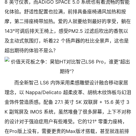
8 英寸仪表，而ADiGO SPACE 5.0 系统也有着流畅的智能
化体验。舒适性配置也拉满，前排具备座椅通风加热和按
摩，第二排座椅带加热。爱的人就要给到最好的享受，躺在
143°可调后排天王椅上，感受PM2.5 过滤后吹出的香氛以
及主动式氛围灯，听着22 个扬声器的杜比全景声，这也是
超出期待的体验不是么？
而全新智己 LS6 内饰采用柔感雕塑设计融合移动家居
理念，以 Nappa/Delicato 超柔皮革、胡桃木纹饰板与幻泪
金饰件营造质感。配备 27.1 英寸 5K 双联屏 + 15.6 英寸 3
K 副驾屏及 IMOS 系统，虽然堆叠了很多屏幕，上下不对称
的设计对于强迫症用户有些难受。它的121° 零重力座椅，
在Pro版上没有，需要更贵的Max版才搭载，甚至就连前排