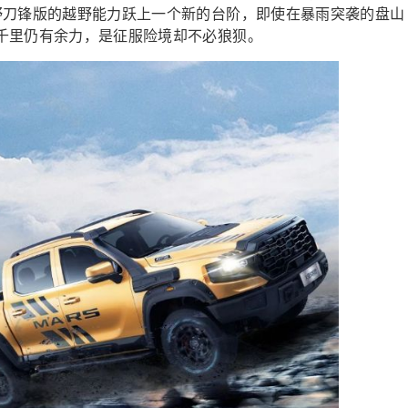
野刀锋版的越野能力跃上一个新的台阶，即使在暴雨突袭的盘山
千里仍有余力，是征服险境却不必狼狈。