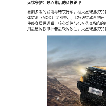
无忧守护：野心背后的科技铠甲
暑期多发的暴雨与暗夜行车，被火星9越野刀锋
体监测（MOD）突然警示，L2+级智驾系统
件终身质保逻辑：核心部件与48V混动系统
用最硬的铁甲护着最软的软肋。火星9越野刀