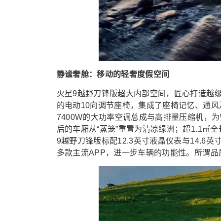
静谧奢舱：移动的轻奢度假空间
火星9越野刀锋版超大内部空间，匠心打造越
的电动10向调节座椅，集成了座椅记忆、通风
7400W的大功率空调总成与高排量压缩机，
后的车厢从“蒸笼”重置为清凉绿洲；超1.1
9越野刀锋版标配12.3英寸液晶仪表与14.
多款主流APP，进一步车辆的功能性。所谓