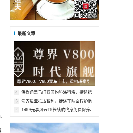
广告
最新文章
尊界V800、V680双车上市，重构超豪华
MPV市场新格局
佛得角黑马门将签约科洛科洛，捷途携
4
手沃齐尼亚共启新旅程
沃齐尼亚抵达智利，捷途车队全程护航
5
1499元享风云T9长续航终身免费保养、
2
10万5年贷款3年0息 多维礼遇加码
轨
氮