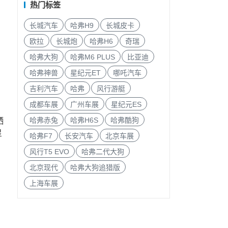
热门标签
长城汽车
哈弗H9
长城皮卡
欧拉
长城炮
哈弗H6
奇瑞
哈弗大狗
哈弗M6 PLUS
比亚迪
哈弗神兽
星纪元ET
哪吒汽车
吉利汽车
哈弗
风行游艇
成都车展
广州车展
星纪元ES
哈弗赤兔
哈弗H6S
哈弗酷狗
晒
星
哈弗F7
长安汽车
北京车展
风行T5 EVO
哈弗二代大狗
北京现代
哈弗大狗追猎版
上海车展