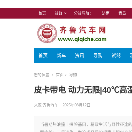
首页
站群
分站导航：
济南
青岛
首页
新车
资讯
导购
试驾
您的位置
首页
导购
皮卡带电 动力无限|40℃
来源:齐鲁汽车
2025年08月12日
当暑期热浪撞上探险基因，精致生活与野性征途的