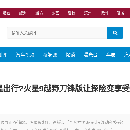
烟台
威海
潍坊
东营
淄博
滨州
德州
聊城
测评
汽车视频
新能源
促销
曝光台
车展
汽
高温出行?火星9越野刀锋版让探险变享受
边界正在消融。火星9越野刀锋版以「全尺寸硬派设计+混动科技+轻