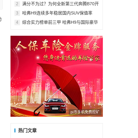
酱？速来围观
满分不为过？为何全新第三代奔腾B70开
2
过都说好？
哈弗H9连续多年稳居国内SUV保值率
3
TOP2
动
综合实力榜单前三甲 哈弗H9与国际豪华
4
品牌抗衡
pi币手机免费挖矿
热门文章