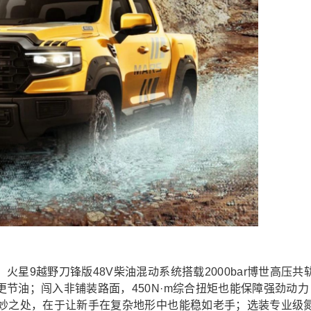
星9越野刀锋版48V柴油混动系统搭载2000bar博世高压共
节油；闯入非铺装路面，450N·m综合扭矩也能保障强劲动力
精妙之处，在于让新手在复杂地形中也能稳如老手；选装专业级