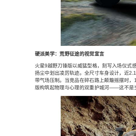
硬派美学：荒野征途的视觉宣言
火星9越野刀锋版以威猛型格，刻写入场仪式感
扬尘中划出凌厉轨迹。全尺寸车身设计，近2.
带气场压制。当竞品在碎石路上颠簸摇摆时，1
版构筑起物理与心理的双重护城河——这不是