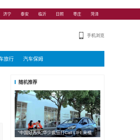
济宁
泰安
临沂
日照
枣庄
菏泽
手机浏览
车旅行
汽车保姆
随机推荐
“中国好舌头”华少疯狂打Call LIFE来福