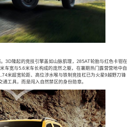
。3D隆起的竞技引擎盖如山脉肌理，285AT轮胎与红色卡钳
1米车宽与5.6米车长构成的庞然之躯，在暑期热门露营营地中
.74米超宽轮距、高位涉水喉与铁制竞技杠已为火星9越野刀锋
交通工具，而是闯入自然禁区的身份勋章。