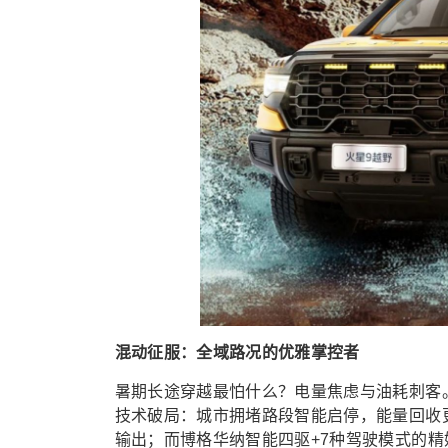
混动征服：全域路况的优雅掌控者
暑期长途穿越最怕什么？电量焦虑与油耗刺客。火
技术破局：城市拥堵路段智能启停，能量回收更
输出；而博格华纳智能四驱+7种驾驶模式的