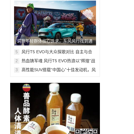
洞察年轻群体核心诉求，东风风行找到通
关密码！
风行T5 EVO与大众探歌对比 自主与合
5
资紧凑SUV该选哪一款？
热血铸军魂 风行T5 EVO热浪以“辉煌”战
2
在
衣致敬建军节
高性能SUV搭载“中国心”十佳发动机，风
3
自
行T5马赫版已到店