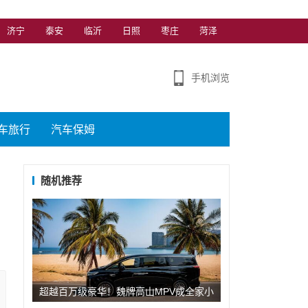
济宁
泰安
临沂
日照
枣庄
菏泽
手机浏览
车旅行
汽车保姆
随机推荐
超越百万级豪华！魏牌高山MPV成全家小