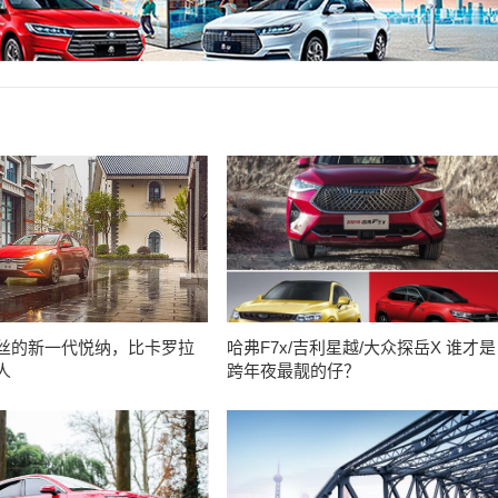
丝的新一代悦纳，比卡罗拉
哈弗F7x/吉利星越/大众探岳X 谁才是
人
跨年夜最靓的仔？