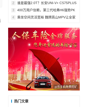
长假出行新宠
谁是最强2.0T？长安UNI-V+ CS75PLUS
2
同级无敌手，买到即赚到！
400万用户信赖，第三代哈弗H6强势PK
3
长安第三代CS75PLUS冠军版
乘坐空间灵活宽裕 魏牌高山MPV让全家
4
值
人出行更自在
，
，
pi币手机免费挖矿
热门文章