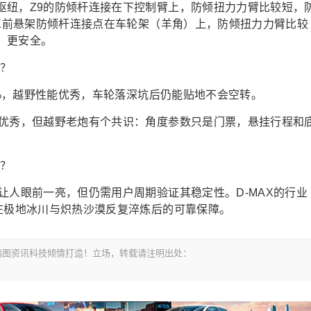
枢纽，Z9的防倾杆连接在下控制臂上，防倾扭力力臂比较短，
AX前悬架防倾杆连接点在车轮架（羊角）上，防倾扭力力臂比较
、更安全。
0%，越野性能优秀，车轮落深坑后仍能贴地不会空转。
现优秀，但越野老炮有个共识：角度参数只是门票，悬挂行程和
让人眼前一亮，但仍需用户周期验证其稳定性。D-MAX的行业
在极地冰川与炽热沙漠反复淬炼后的可靠保障。
om-鸿图资讯科技倾情打造！立场，转载请注明出处：