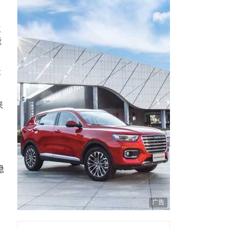
主
能
车
来
稳
够
广告