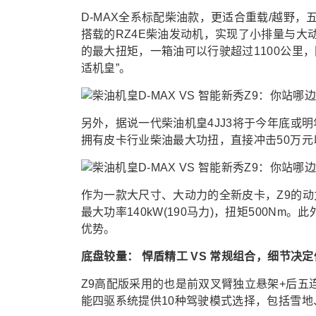
D-MAX全系标配柴油款，更适合重载/越野，
搭载的RZ4E柴油发动机，实现了小排量与大动力
的最大扭矩，一箱油可以行驶超过1100公里
适机皇”。
另外，据说一代柴油机皇4JJ3将于今年底或明
拥有皮卡行业柴油最大功扭，直接冲击50万
作为一款大尺寸、大动力的全新皮卡，Z9的动力
最大功率140kW(190马力)，扭矩500N
优势。
底盘较量： 悍盾精工 VS 常规组合，细节决
Z9高配版采用的也是前双叉臂独立悬架+后
能四驱系统提供10种驾驶模式选择，包括雪