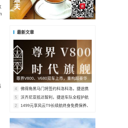
X
m
广告
最新文章
尊界V800、V680双车上市，重构超豪华
具
MPV市场新格局
佛得角黑马门将签约科洛科洛，捷途携
4
手沃齐尼亚共启新旅程
沃齐尼亚抵达智利，捷途车队全程护航
5
1499元享风云T9长续航终身免费保养、
2
10万5年贷款3年0息 多维礼遇加码
。