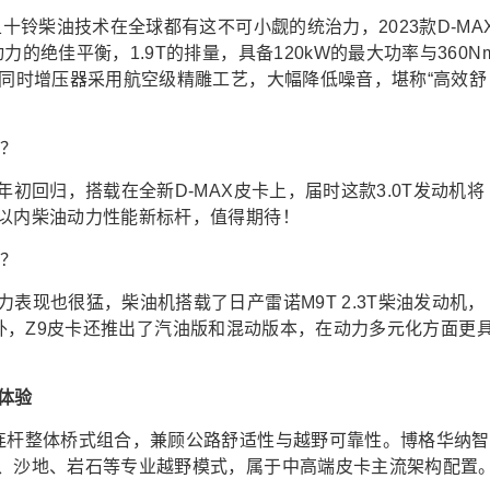
五十铃柴油技术在全球都有这不可小觑的统治力，2023款D-MA
的绝佳平衡，1.9T的排量，具备120kW的最大功率与360N
，同时增压器采用航空级精雕工艺，大幅降低噪音，堪称“高效舒
年初回归，搭载在全新D-MAX皮卡上，届时这款3.0T发动机将
元以内柴油动力性能新标杆，值得期待！
表现也很猛，柴油机搭载了日产雷诺M9T 2.3T柴油发动机，
m。此外，Z9皮卡还推出了汽油版和混动版本，在动力多元化方面更
定体验
五连杆整体桥式组合，兼顾公路舒适性与越野可靠性。博格华纳智
地、沙地、岩石等专业越野模式，属于中高端皮卡主流架构配置