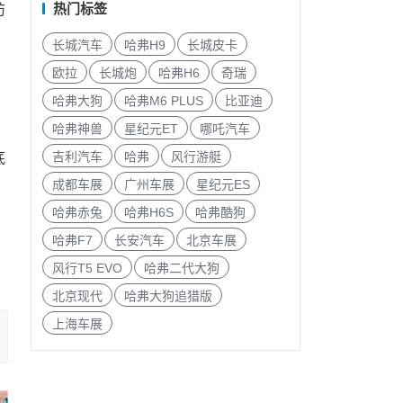
热门标签
防
长城汽车
哈弗H9
长城皮卡
欧拉
长城炮
哈弗H6
奇瑞
哈弗大狗
哈弗M6 PLUS
比亚迪
哈弗神兽
星纪元ET
哪吒汽车
吉利汽车
哈弗
风行游艇
底
成都车展
广州车展
星纪元ES
哈弗赤兔
哈弗H6S
哈弗酷狗
哈弗F7
长安汽车
北京车展
风行T5 EVO
哈弗二代大狗
北京现代
哈弗大狗追猎版
上海车展