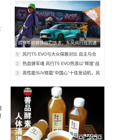
车
洞察年轻群体核心诉求，东风风行找到通
关密码！
风行T5 EVO与大众探歌对比 自主与合
5
资紧凑SUV该选哪一款？
热血铸军魂 风行T5 EVO热浪以“辉煌”战
2
衣致敬建军节
高性能SUV搭载“中国心”十佳发动机，风
3
行T5马赫版已到店
装
模