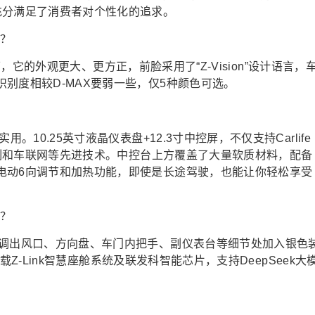
充分满足了消费者对个性化的追求。
较之下，它的外观更大、更方正，前脸采用了“Z-Vision”设计语言，
别度相较D-MAX要弱一些，仅5种颜色可选。
。10.25英寸液晶仪表盘+12.3寸中控屏，不仅支持Carlife
音控制和车联网等先进技术。中控台上方覆盖了大量软质材料，配备
电动6向调节和加热功能，即使是长途驾驶，也能让你轻松享受
空调出风口、方向盘、车门内把手、副仪表台等细节处加入银色
搭载Z-Link智慧座舱系统及联发科智能芯片，支持DeepSeek大