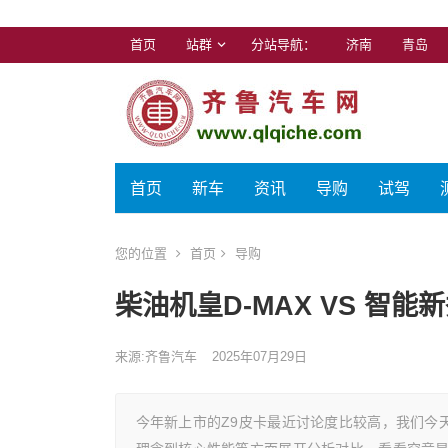
首页
站群
分站导航：
济南
青岛
首页
新车
资讯
导购
试驾
您的位置
首页
导购
柴油机皇D-MAX VS 智能
来源:齐鲁汽车
2025年07月29日
今年新上市的Z9皮卡最近讨论度比较高，我们今天