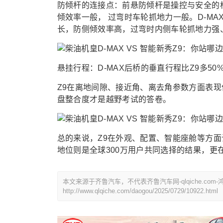
防倾杆的连接点：前悬防倾杆是操控与安全的
倾效率一般， 过弯时车轮抓地力一般。D-M
长，防侧倾效率高，过弯时内侧车轮抓地力强
悬挂行程：D-MAX后桥的垂直行程比Z9多5
Z9在离地间隙、接近角、离去角参数方面表
盘整合度才是越野考试的答卷。
总的来说，Z9在外观、配置、智能座舱等方面
地位则是全球300万用户共同选择的结果，更
本文来源于齐鲁汽车，不代表齐鲁汽车网-qlqiche.c
http://www.qlqiche.com/daogou/2025/0729/10922.html