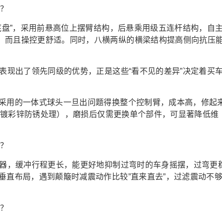
盾底盘”，采用前悬高位上摆臂结构，后悬乘用级五连杆结构，自
，而且操控更舒适。同时，八横两纵的横梁结构提高侧向抗压
面表现出了领先同级的优势，正是这些“看不见的差异”决定着买
9采用的一体式球头一旦出问题得换整个控制臂，成本高，修起
 + 镀彩锌防锈处理），磨损后仅需更换单个部件，可显著降低维
震器，缓冲行程更长，能更好地抑制过弯时的车身摇摆，过弯更
垂直布局，遇到颠簸时减震动作比较”直来直去”，过滤震动不