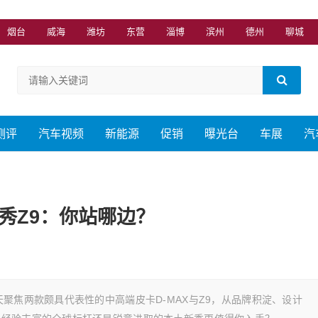
烟台
威海
潍坊
东营
淄博
滨州
德州
聊城
测评
汽车视频
新能源
促销
曝光台
车展
汽
新秀Z9：你站哪边？
聚焦两款颇具代表性的中高端皮卡D-MAX与Z9，从品牌积淀、设计