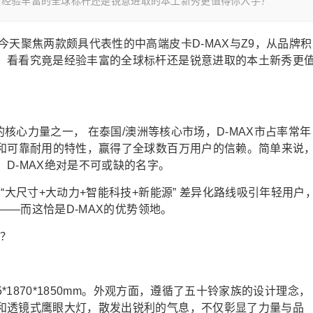
是经验丰富的全球标杆还是锐意进取的本土新秀更值得你入手？
今天聚焦两款颇具代表性的中高端皮卡D-MAX与Z9，从品牌积
，看看究竟是经验丰富的全球标杆还是锐意进取的本土新秀更
的核心力量之一， 在泰国/澳洲等核心市场，D-MAX市占率常年
术和可靠耐用的特性，赢得了全球数百万用户的信赖。简单来说
D-MAX绝对是不可或缺的名字。
“大尺寸+大动力+智能科技+新能源” 差异化路线吸引年轻用户
量——而这恰是D-MAX的优势领地。
*1870*1850mm。外观方面，遵循了五十铃家族的设计理念，
和透镜式鹰眼大灯，散发出锐利的气息，不仅彰显了力量与品