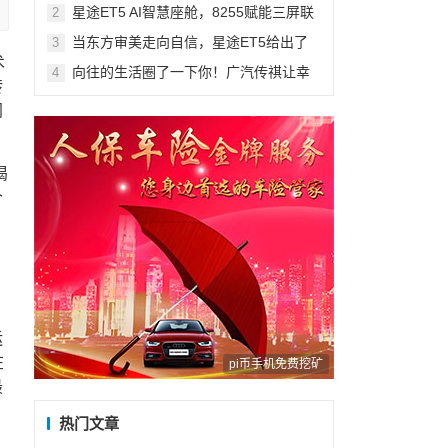
下线见证荆门区域产业升级
星途ET5 AI智慧座舱，8255赋能三屏联
2
动最优解
当东方审美走向自信，星途ET5给出了
3
全新答案
术
向往的生活圈了一下你！广汽传祺让幸
4
转
福生活触手可及
同
渴
个
运
在
pi币手机免费挖矿
最
热门文章