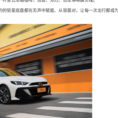
就像一杯意式浓缩咖啡，短暂、浓烈、但足够唤醒灵魂。
豹的钜星底盘都在无声中赋能、从容面对，让每一次出行都成