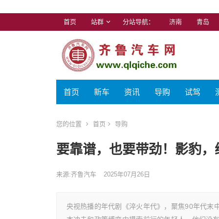
首页
站群
分站导航：
济南
青岛
首页
新车
资讯
导购
试驾
您的位置
首页
导购
要靠谱，也要带劲！影豹，
来源:齐鲁汽车
2025年07月26日
央视热播的年代剧《淬火年代》，聚焦90年代末