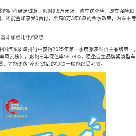
豹同样给足诚意，限时9.8万元起，购车送全险，即交强险和
，还能叠加享受0首付，至高8万3年0息的金融政策，为车主
国汽车质量排行中获得2025年第一季度紧凑型自主品牌第一
率风云榜》，影豹三年保值率59.74%，稳坐自主品牌紧凑型车
，才能更像“淬火”过后的钢铁一般能经受考验。