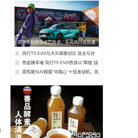
洞察年轻群体核心诉求，东风风行找到通
关密码！
风行T5 EVO与大众探歌对比 自主与合
5
资紧凑SUV该选哪一款？
热血铸军魂 风行T5 EVO热浪以“辉煌”战
2
衣致敬建军节
高性能SUV搭载“中国心”十佳发动机，风
3
行T5马赫版已到店
，
顺