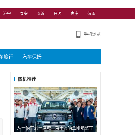
济宁
泰安
临沂
日照
枣庄
菏泽
手机浏览
车旅行
汽车保姆
随机推荐
从一辆车到一座城，第十万辆金刚炮整车