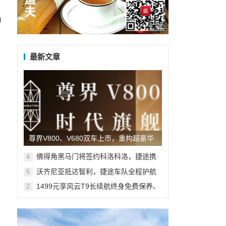
为
广告
最新文章
尊界V800、V680双车上市，重构超豪华
MPV市场新格局
佛得角黑马门将签约科洛科洛，捷途携
4
手沃齐尼亚共启新旅程
沃齐尼亚抵达智利，捷途车队全程护航
5
1499元享风云T9长续航终身免费保养、
2
10万5年贷款3年0息 多维礼遇加码