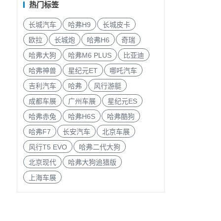
热门标签
长城汽车
哈弗H9
长城皮卡
欧拉
长城炮
哈弗H6
奇瑞
哈弗大狗
哈弗M6 PLUS
比亚迪
哈弗神兽
星纪元ET
哪吒汽车
吉利汽车
哈弗
风行游艇
成都车展
广州车展
星纪元ES
哈弗赤兔
哈弗H6S
哈弗酷狗
哈弗F7
长安汽车
北京车展
风行T5 EVO
哈弗二代大狗
北京现代
哈弗大狗追猎版
上海车展