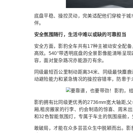
底盘平稳、操控灵动，完美适配他们穿梭于城
伴。
安全氛围随行，生活中难以或缺的可靠担当
安全方面，影豹全车共有17种主被动安全配备
高效。540°带透明底盘的全景影像能清晰呈
容，面对复杂路况亦能游刃有余。
同级最短百公里制动距离34米、同级最快麋鹿
动避险能力和紧急情况的操控容错率，防患于
影豹拥有比同级更优秀的2736mm宽大轴距,
厢,租房搬家的行李、约会制造的惊喜、周末出
和32色智能氛围灯，专属于车主的氛围座舱，
敢破局，才能在众多芸芸众生中脱颖而出。影