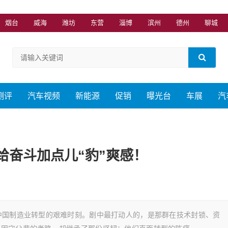
烟台
威海
潍坊
东营
淄博
滨州
德州
聊城
测评
汽车视频
新能源
促销
曝光台
车展
汽
给奋斗加点儿“豹”爽感！
中国制造业转型的艰难时刻。剧中最打动人的，是那群在技术封锁、资