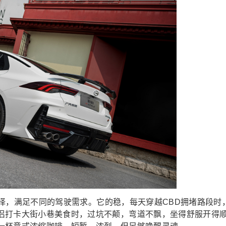
力选择，满足不同的驾驶需求。它的稳，每天穿越CBD拥堵路段时
侣打卡大街小巷美食时，过坑不颠，弯道不飘，坐得舒服开得