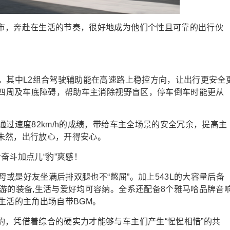
市，奔赴在生活的节奏，很好地成为他们个性且可靠的出行伙
，其中L2组合驾驶辅助能在高速路上稳控方向，让出行更安全
现四周及车底障碍，帮助车主消除视野盲区，停车倒车时能更从
通过速度82km/h的成绩，带给车主全场景的安全冗余，提高主
未然，出行放心，开得安心。
父母或是好友坐满后排双腿也不“憋屈”。加上543L的大容量后备
游的装备,生活与爱好均可容纳。全系还配备8个雅马哈品牌音
生活的主角出场自带BGM。
豹，凭借着综合的硬实力才能够与车主们产生“惺惺相惜”的共