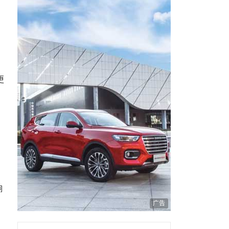
更
响
广告