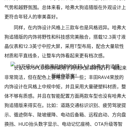
气势和越野氛围。总体来看，哈弗大狗追猎版在外观设计上
更符合年轻人的审美喜好。
同样，在内饰设计风格上三款车也是风格迥异。哈弗大
狗追猎版的内饰将野性和科技感完美融合，搭载12.3英寸液
晶仪表和12.3英寸中控大屏，采用T型布局，配合大量软性
材质和平直线条，让整车内饰看起来更有档次感。
长安CS75PLUS同样采用了两块大屏幕的设计，看起来
非常简洁，但在配色上要略显单调一些；丰田RAV4荣放的
内饰设计在风格上中规中矩，并且采用大量硬塑料材质，整
体不够有质感。并且在智能配置方面两款车型也没有哈弗大
狗追猎版来得实在。比如：道路交通标识识别、疲劳驾驶提
示、循迹倒车、陡坡缓降、电动后备箱、远程启动、方向盘
换挡、HUD抬头数字显示、电动记忆座椅、OTA升级等智