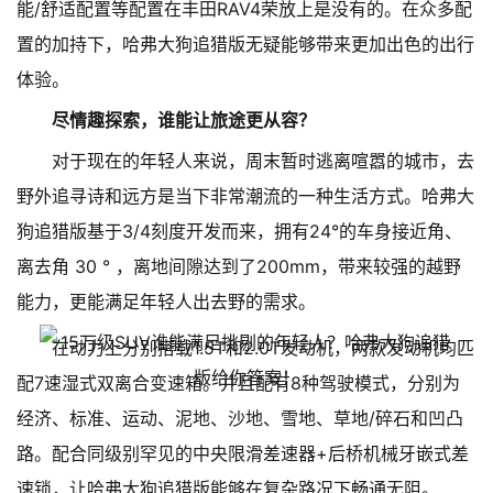
能/舒适配置等配置在丰田RAV4荣放上是没有的。在众多配
置的加持下，哈弗大狗追猎版无疑能够带来更加出色的出行
体验。
尽情趣探索，谁能让旅途更从容？
对于现在的年轻人来说，周末暂时逃离喧嚣的城市，去
野外追寻诗和远方是当下非常潮流的一种生活方式。哈弗大
狗追猎版基于3/4刻度开发而来，拥有24°的车身接近角、
离去角 30 ° ，离地间隙达到了200mm，带来较强的越野
能力，更能满足年轻人出去野的需求。
在动力上分别搭载1.5T和2.0T发动机，两款发动机均匹
配7速湿式双离合变速箱。并且配有8种驾驶模式，分别为
经济、标准、运动、泥地、沙地、雪地、草地/碎石和凹凸
路。配合同级别罕见的中央限滑差速器+后桥机械牙嵌式差
速锁，让哈弗大狗追猎版能够在复杂路况下畅通无阻。