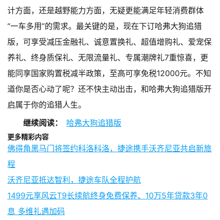
计方面，还是越野能力方面，无疑更能满足年轻消费群体
“一车多用”的需求。最关键的是，现在下订哈弗大狗追猎
版，可享受减压金融礼、诚意置换礼、超值增购礼、爱宠保
养礼、终身质保礼、无限流量礼、专属潮牌礼7重惊喜，更
能同享国家购置税减半政策，至高可享免税12000元。不知
道你是否心动了呢？还不快主动出击，和哈弗大狗追猎版开
启属于你的追猎人生。
继续阅读：
哈弗大狗追猎版
更多精彩内容
佛得角黑马门将签约科洛科洛，捷途携手沃齐尼亚共启新旅
程
沃齐尼亚抵达智利，捷途车队全程护航
1499元享风云T9长续航终身免费保养、10万5年贷款3年0
息 多维礼遇加码