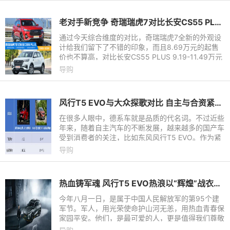
老对手新竞争 奇瑞瑞虎7对比长安CS55 PLUS
通过今天综合维度的对比，奇瑞瑞虎7全新的外观设
计给我们留下了不错的印象，而且8.69万元的起售
价也不算高，对比长安CS55 PLUS 9.19-11.49万元
的售价来看，两款车的定价都给出了一定的诚意，不
导购
出意外势必会在10万级自主SUV的阵营里掀起一场
风波。
风行T5 EVO与大众探歌对比 自主与合资紧凑SUV该选哪一款？
在很多人眼中，德系车就是品质的代名词。不过近些
年来，随着自主汽车的不断发展，越来越多的国产车
受到消费者的关注，比如东风风行T5 EVO。作为紧
凑型SUV市场上的后起之秀，它凭借抢眼的颜值、充
导购
沛的动力、出色的安全
热血铸军魂 风行T5 EVO热浪以“辉煌”战衣致敬建军节
今年八月一日，是属于中国人民解放军的第95个建
军节。军人，用光荣使命护山河无恙，用热血青春保
家园平安。他们，是最可爱的人，更是值得我们尊敬
的人！与此同时，越来越多的Z世代热浪青年，加入