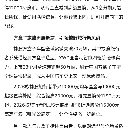
得12000捷途币。从现金直减到高额置换，从0息分期到超
长质保，捷途用满格诚意，让你轻装上阵，即刻开启向往的
旅途。
方盒子家族再启新篇，引领越野旅行新风尚
捷途方盒子车型全球累销突破70万辆，其中捷途旅行
者系凭借经典方盒子造型、XWD全自动智能四驱等硬核实
力，上市33个月全球累销超50万辆，刷新中国方盒子车型
全球最快纪录，成为中国汽车史上又一现象级爆品。
2026款捷途旅行者带来10000元购车基金与10000元
超级置换补贴，综合钜惠20000元，抢先置换价11.99万元
起；2026款旅行者PLUS更推出限时6折选购价值5000元
高定车漆（哑光公路灰），让个性姿态一步到位。
另一款人气方盒子捷途自由者，以硬朗造型与全场景适