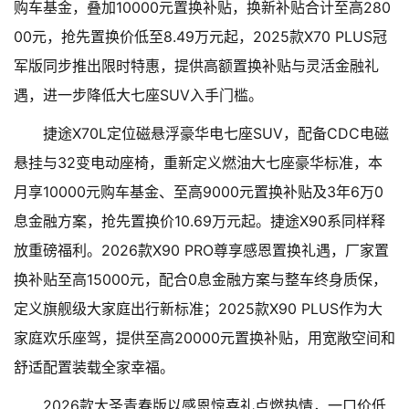
购车基金，叠加10000元置换补贴，换新补贴合计至高280
00元，抢先置换价低至8.49万元起，2025款X70 PLUS冠
军版同步推出限时特惠，提供高额置换补贴与灵活金融礼
遇，进一步降低大七座SUV入手门槛。
捷途X70L定位磁悬浮豪华电七座SUV，配备CDC电磁
悬挂与32变电动座椅，重新定义燃油大七座豪华标准，本
月享10000元购车基金、至高9000元置换补贴及3年6万0
息金融方案，抢先置换价10.69万元起。捷途X90系同样释
放重磅福利。2026款X90 PRO尊享感恩置换礼遇，厂家置
换补贴至高15000元，配合0息金融方案与整车终身质保，
定义旗舰级大家庭出行新标准；2025款X90 PLUS作为大
家庭欢乐座驾，提供至高20000元置换补贴，用宽敞空间和
舒适配置装载全家幸福。
2026款大圣青春版以感恩惊喜礼点燃热情，一口价低