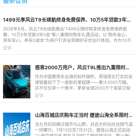
最新促销
1499元享风云T9长续航终身免费保养、10万5年贷款3年0息 多维礼遇加码
2026年8月，风云T9长续航推出“1499元限时购享终身免费保养套
餐、10万5年贷款3年0息”等八重限时购车礼遇活动，以“购车省心、
用车安心、养车0成本”为用户打造全周期的无忧出行体验。作为10万
级家用混动SUV标杆，风
促销
感恩2000万用户，风云T9L推出九重限时豪礼
作为中国乘用车出海的标杆旗帜，奇瑞用实打实的全
球销量刻下了一座新的里程碑——累计2000万辆。
这不仅仅是一个数字，更是全球2000万个家庭沉甸
甸的信任与选择。站在这个荣耀节点，2026年8月，
促销
奇瑞满怀感恩，以最真诚
山海百城店庆购车正当时 捷途山海全系限时瓜分1亿补贴
当七月的风拂过城市与山野，对远方的向往也随气温
一同攀升。7月13日至7月31日，捷途山海正式启动
“山海百城店庆 购车正当时”主题促销活动，携山海L