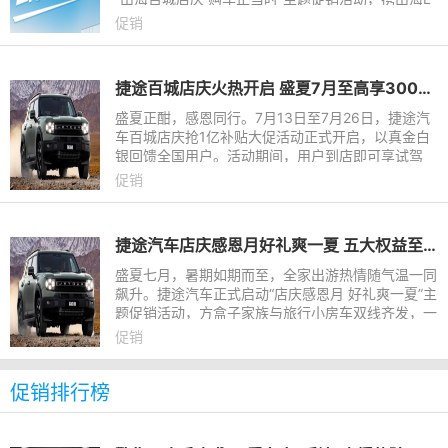
7 PLUS、山海L7超越版、旅行者C-DM及山海T1全
促销
系阵容，以“限时瓜分
捷途百城店庆火热开启 ​盛夏7月至高享30000元置换补贴
盛夏正酣，感恩同行。7月13日至7月26日，捷途汽
车百城店庆抢1亿补贴大促活动正式开启，以真金白
银回馈全国用户。活动期间，用户到店即可享试驾
礼、置换礼、金融礼、质保礼四大核心权益，叠加各
促销
车型专属现金红包与置换
捷途汽车店庆感恩月好礼爽一夏​ 五大权益至高补贴30000元
盛夏七月，暑期如期而至，全家出游热情随气温一同
飙升。捷途汽车正式启动“店庆感恩月 好礼爽一夏”主
题促销活动，方盒子家族与旅行小房车双线齐发，一
次性为用户奉上五大购车权益：感恩惊喜礼，限时抢
促销
购价低至6.99万
促销排行榜