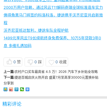
2000万用户信赖，通过风云T11解码奇瑞全球标准造车实力
佛得角黑马门将签约科洛科洛，捷途携手沃齐尼亚共启新旅
程
沃齐尼亚抵达智利，捷途车队全程护航
1499元享风云T9长续航终身免费保养、10万5年贷款3年0
息 多维礼遇加码
0
赞
0
踩
0
收藏
上一篇:
农村户口买车最高省 4.5 万！2026 汽车下乡补贴全攻略
下一篇:
捷途百城店庆火热开启 ​盛夏7月至高享30000元置换补贴
分享到
精彩评论