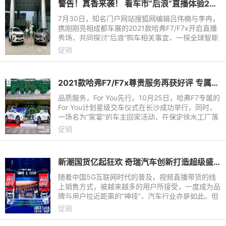
警告！真香来袭！ 看车市“后浪”直播体验2021款哈弗F7/F7x
7月30日，知名门户网站搜狐网编辑吕伟楠与李冉，
携刚刚亮相成都车展的2021款哈弗F7/F7x开启直播
秀场，共同探讨“后浪”购车相关事宜，一探全球智能
潮品的智能化再进阶之路，打造了一场妙趣横生的汽
促销
车直播真人秀，助力
2021款哈弗F7/F7x尊贵服务再获好评 专属For You计划实力宠粉
品质服务，For You先行。10月25日，哈弗F7专属的
For You计划星级交车仪式在长沙成功举行，同时，
一场名为“家宴”的车主回家活动，在保定徐水工厂落
下帷幕。同一时间，一南一北两座城市，哈弗F7同
促销
步打响尊享服务新征
新潮国货亿起狂欢 奇瑞汽车创新打造超级盛典 冲击双十一新高度
随着中国5G互联网时代的普及，视频直播带货的线
上销售方式，被越来越多的用户所接受，一度成为品
牌与用户拉近距离的“神技”，汽车行业亦是如此。但
热度背后，如何进行精准的定位策划，实现有效的用
促销
户聚合，引导流量