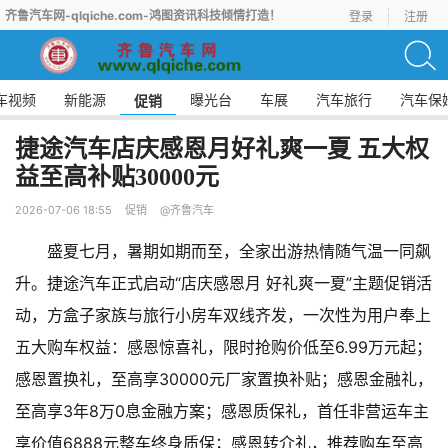
齐鲁汽车网-qlqiche.com-鸿图资讯科技倾情打造！
登录
注册
车视频
新能源
曝光台
车展
汽车旅行
汽车保
促销
捷途汽车店庆感恩月好礼爽一夏​ 五大权
益至高补贴30000元
2026-07-06 18:55
促销
@齐鲁汽车
盛夏七月，暑期如期而至，全家出游热情随气温一同飙
升。捷途汽车正式启动“店庆感恩月 好礼爽一夏”主题促销活
动，方盒子家族与旅行小房车双线齐发，一次性为用户奉上
五大购车权益：感恩惊喜礼，限时抢购价低至6.99万元起；
感恩置换礼，至高享30000元厂家置换补贴；感恩金融礼，
至高享3年8万0息金融方案；感恩质保礼，首任非营运车主
享价值6888元整车终身质保；感恩转介礼，推荐购车至高