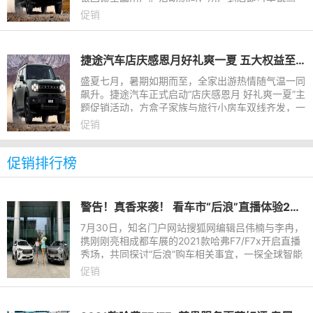
礼、置换礼、金融礼、质保礼四大核心权益，叠加各
促销
车型专属现金红包与置换
捷途汽车店庆感恩月好礼爽一夏​ 五大权益至高补贴30000元
盛夏七月，暑期如期而至，全家出游热情随气温一同
飙升。捷途汽车正式启动“店庆感恩月 好礼爽一夏”主
题促销活动，方盒子家族与旅行小房车双线齐发，一
次性为用户奉上五大购车权益：感恩惊喜礼，限时抢
促销
购价低至6.99万
促销排行榜
警告！真香来袭！ 看车市“后浪”直播体验2021款哈弗F7/F7x
7月30日，知名门户网站搜狐网编辑吕伟楠与李冉，
携刚刚亮相成都车展的2021款哈弗F7/F7x开启直播
秀场，共同探讨“后浪”购车相关事宜，一探全球智能
潮品的智能化再进阶之路，打造了一场妙趣横生的汽
促销
车直播真人秀，助力