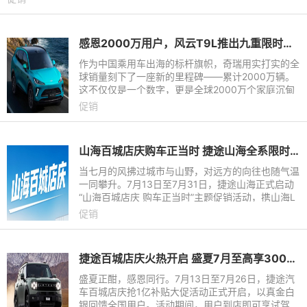
感恩2000万用户，风云T9L推出九重限时豪礼
作为中国乘用车出海的标杆旗帜，奇瑞用实打实的全
球销量刻下了一座新的里程碑——累计2000万辆。
这不仅仅是一个数字，更是全球2000万个家庭沉甸
甸的信任与选择。站在这个荣耀节点，2026年8月，
促销
奇瑞满怀感恩，以最真诚
山海百城店庆购车正当时 捷途山海全系限时瓜分1亿补贴
当七月的风拂过城市与山野，对远方的向往也随气温
一同攀升。7月13日至7月31日，捷途山海正式启动
“山海百城店庆 购车正当时”主题促销活动，携山海L
7 PLUS、山海L7超越版、旅行者C-DM及山海T1全
促销
系阵容，以“限时瓜分
捷途百城店庆火热开启 ​盛夏7月至高享30000元置换补贴
盛夏正酣，感恩同行。7月13日至7月26日，捷途汽
车百城店庆抢1亿补贴大促活动正式开启，以真金白
银回馈全国用户。活动期间，用户到店即可享试驾