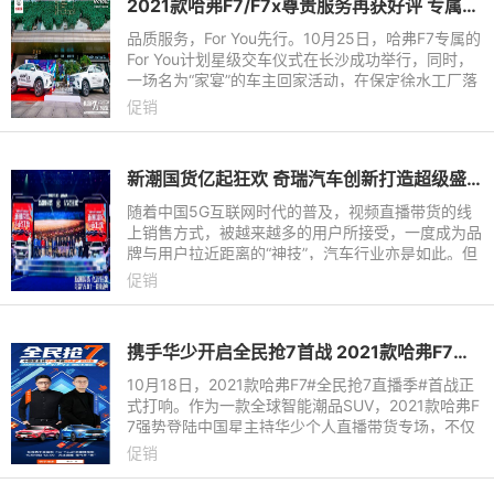
2021款哈弗F7/F7x尊贵服务再获好评 专属For You计划实力宠粉
品质服务，For You先行。10月25日，哈弗F7专属的
For You计划星级交车仪式在长沙成功举行，同时，
一场名为“家宴”的车主回家活动，在保定徐水工厂落
下帷幕。同一时间，一南一北两座城市，哈弗F7同
促销
步打响尊享服务新征
新潮国货亿起狂欢 奇瑞汽车创新打造超级盛典 冲击双十一新高度
随着中国5G互联网时代的普及，视频直播带货的线
上销售方式，被越来越多的用户所接受，一度成为品
牌与用户拉近距离的“神技”，汽车行业亦是如此。但
热度背后，如何进行精准的定位策划，实现有效的用
促销
户聚合，引导流量
携手华少开启全民抢7首战 2021款哈弗F7实施For You计划
10月18日，2021款哈弗F7#全民抢7直播季#首战正
式打响。作为一款全球智能潮品SUV，2021款哈弗F
7强势登陆中国星主持华少个人直播带货专场，不仅
在直播间大秀潮智魅力，还开启“521宠粉专场”模式
促销
狂撒超级福利，瞬间引爆