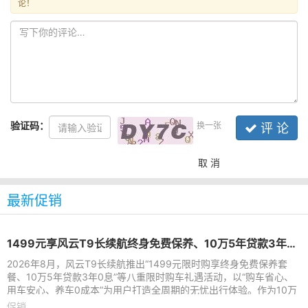
论！
验证码：
换一张
评 论
取 消
最新促销
1499元享风云T9长续航终身免费保养、10万5年贷款3年0息 多维礼遇加码
2026年8月，风云T9长续航推出“1499元限时购享终身免费保养套
餐、10万5年贷款3年0息”等八重限时购车礼遇活动，以“购车省心、
用车安心、养车0成本”为用户打造全周期的无忧出行体验。作为10万
级家用混动SUV标杆，风
促销