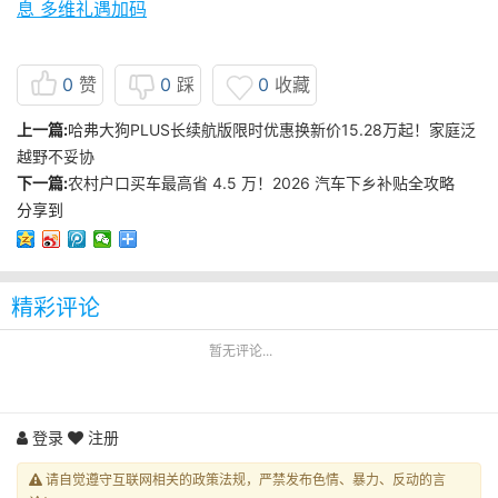
息 多维礼遇加码
0
赞
0
踩
0
收藏
上一篇:
哈弗大狗PLUS长续航版限时优惠换新价15.28万起！家庭泛
越野不妥协
下一篇:
农村户口买车最高省 4.5 万！2026 汽车下乡补贴全攻略
分享到
精彩评论
暂无评论...
登录
注册
请自觉遵守互联网相关的政策法规，严禁发布色情、暴力、反动的言