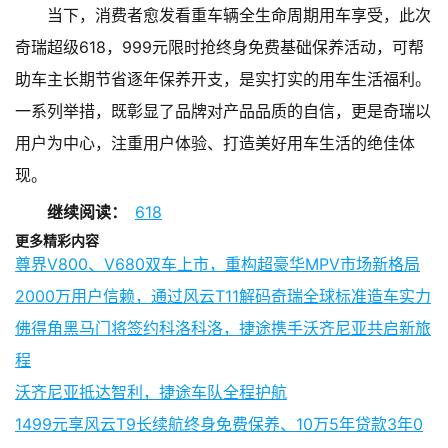
当下，消费者愈发看重车辆全生命周期用车享受，此次
奇瑞超级618，999元限时抢终身免费基础保养活动，可帮
助车主长期节省逐年保养开支，是实打实的用车生活福利。
一系列举措，既彰显了品牌对产品品质的自信，更是奇瑞以
用户为中心，注重用户体验、打造美好用车生活的绝佳体
现。
继续阅读：
618
更多精彩内容
尊界V800、V680双车上市，重构超豪华MPV市场新格局
2000万用户信赖，通过风云T11解码奇瑞全球标准造车实力
佛得角黑马门将签约科洛科洛，捷途携手沃齐尼亚共启新旅
程
沃齐尼亚抵达智利，捷途车队全程护航
1499元享风云T9长续航终身免费保养、10万5年贷款3年0