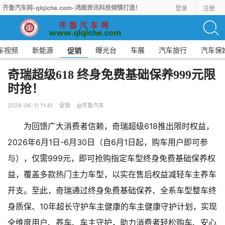
齐鲁汽车网-qlqiche.com-鸿图资讯科技倾情打造！
登录
注册
车视频
新能源
曝光台
车展
汽车旅行
汽车保
促销
奇瑞超级618 终身免费基础保养999元限
时抢！
2026-06-11 11:41
促销
@齐鲁汽车
为回馈广大消费者信赖，奇瑞超级618推出限时权益，
2026年6月1日-6月30日（自6月1日起，购车用户即可参
与），仅需999元，即可抢购指定车型终身免费基础保养权
益，覆盖多款热门主力车型，以实在售后权益减轻车主养车
开支。至此，奇瑞通过终身免费基础保养、全系车型整车终
身质保、10年超长守护车主健康的车主健康守护计划，实现
全维度用户、养车、车主守护，助力消费者轻松购车、安心