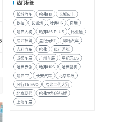
热门标签
长城汽车
哈弗H9
长城皮卡
欧拉
长城炮
哈弗H6
奇瑞
哈弗大狗
哈弗M6 PLUS
比亚迪
5
哈弗神兽
星纪元ET
哪吒汽车
吉利汽车
哈弗
风行游艇
成都车展
广州车展
星纪元ES
哈弗赤兔
哈弗H6S
哈弗酷狗
哈弗F7
长安汽车
北京车展
风行T5 EVO
哈弗二代大狗
北京现代
哈弗大狗追猎版
上海车展