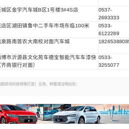
城区金宇汽车城B区1号楼3#4S店
0537-
2693333
店区湖田镇鲁中二手车市场东临100米
0533-
6122289
温泉路南首农大南校对面汽车城
1826538808
淄博市沂源县文化苑车德宝智能汽车车漆快
0533-
（齐商银行对面）
3255077
om-鸿图资讯科技倾情打造！立场，转载请注明出处：