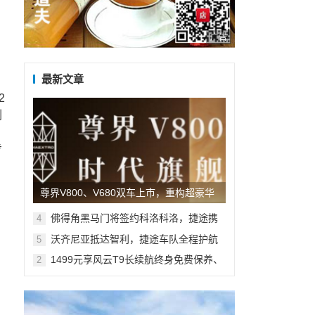
广告
最新文章
2
刚
步
尊界V800、V680双车上市，重构超豪华
MPV市场新格局
佛得角黑马门将签约科洛科洛，捷途携
4
手沃齐尼亚共启新旅程
沃齐尼亚抵达智利，捷途车队全程护航
5
1499元享风云T9长续航终身免费保养、
2
10万5年贷款3年0息 多维礼遇加码