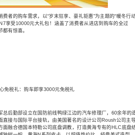
费者的购车需求，以“岁末狂享、豪礼钜惠”为主题的“暖冬行动
N7享受10000元大礼包！涵盖了消费者从进店到购车的全过
节都有惊喜。
舒心免税礼：购车即享3000元免税礼
军总后勤部设立在国防前线鸭绿江边的汽车修理厂，60余年的
直接与国际平台接轨，由美国著名的设计公司Roush公司主
方面融合德国本特勒公司底盘调教，打造黄海专有的HLC底盘
域独树一帜。黄海N系列皮卡，以超值性价比、经典美式造型、