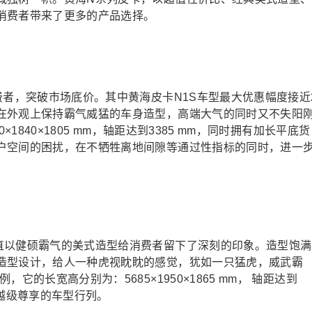
消费者带来了更多的产品选择。
费者，突破市场底价。其中黄海皮卡N1S车型最大优惠幅度接近
在外观上保持霸气威猛的车身造型，高端大气的同时又不失阳
1840×1805 mm，轴距达到3385 mm，同时拥有加长平底货
户空间的困扰，在不牺牲离地间隙等通过性指标的同时，进一
直以健硕霸气的美式造型给消费者留下了深刻的印象。造型饱满
造型设计，给人一种虎视眈眈的感觉，犹如一只猛虎，威武霸
的长宽高分别为：5685×1950×1865 mm， 轴距达到
了越级尊享的车型行列。