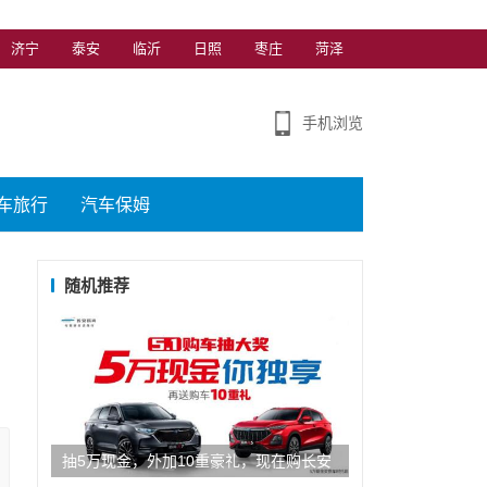
济宁
泰安
临沂
日照
枣庄
菏泽
手机浏览
车旅行
汽车保姆
随机推荐
抽5万现金，外加10重豪礼，现在购长安