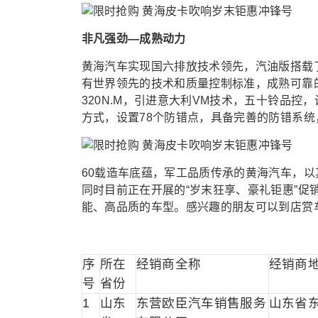
非凡强劲—成熟动力
黄海汽车实现国六排放技术领先，汽油版搭载了三
有世界领先的技术和质量控制标准，成熟可靠的
320N.M，引进意大利VM技术，五十铃品控
方式，设置78个防错点，具备完善的防错系统
60载造车底蕴，军工品质传承的黄海汽车，
同时目前正在开展的“岁末狂享、豪礼钜惠”
能、高品质的车型。感兴趣的朋友可以到店赏
序
所在
经销商全称
经销商
号
省份
1
山东
东营欧臣汽车销售服务
山东省东