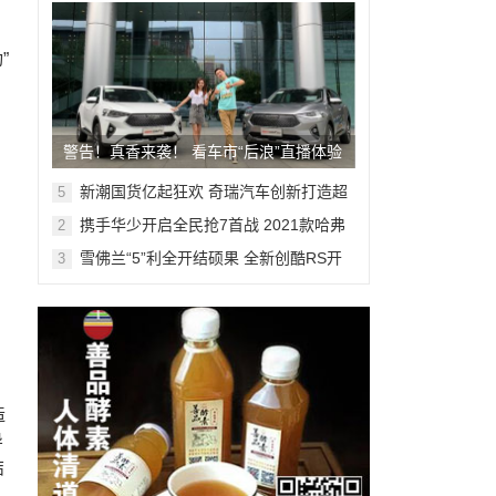
”
警告！真香来袭！ 看车市“后浪”直播体验
2021款哈弗F7/F7x
新潮国货亿起狂欢 奇瑞汽车创新打造超
5
级盛典 冲击双十一新高度
携手华少开启全民抢7首战 2021款哈弗
2
F7实施For You计划
雪佛兰“5”利全开结硕果 全新创酷RS开
3
启高燃预售
造
导
结