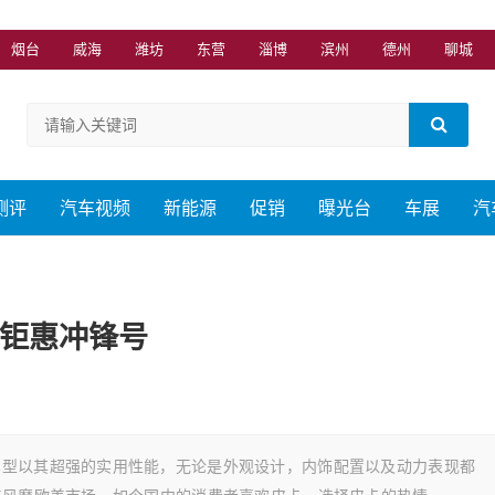
烟台
威海
潍坊
东营
淄博
滨州
德州
聊城
测评
汽车视频
新能源
促销
曝光台
车展
汽
末钜惠冲锋号
车型以其超强的实用性能，无论是外观设计，内饰配置以及动力表现都