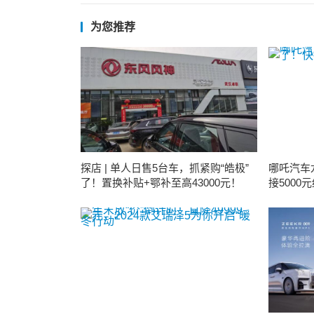
为您推荐
探店 | 单人日售5台车，抓紧购“皓极”
哪吒汽车
了！置换补贴+鄂补至高43000元！
接5000