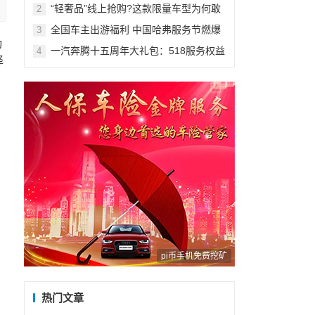
欧尚不容错过！
“轻奢品”线上抢购?这款限量车型为何敢
2
这么玩?
全国车主出游福利 中国哈弗服务节燃爆
3
今夏
动
一汽奔腾十五周年大礼包：518服务权益
4
择
重磅来袭
pi币手机免费挖矿
热门文章