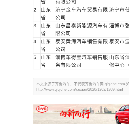
省
有限公司
2
山东
济宁金车汽车贸易有限
济宁市任
省
公司
3
山东
山东昌泰新能源汽车有
淄博市张
省
限公司
4
山东
泰安黄海汽车销售有限
泰安市
省
公司
5
山东
淄博车得宝汽车销售服
山东省
省
务有限公司
修中心
本文来源于齐鲁汽车，不代表齐鲁汽车网-qlqiche.c
http://www.qlqiche.com/cuxiao/2020/1202/1939.html