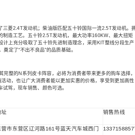
菱2.4T发动机；柴油版匹配五十铃国际一流2.5T发动机。
制造工艺。五十铃2.5T发动机，最大功率160KW、最大扭矩
，设计上充分吸取了五十铃先进制造理念，采用KIT整线分段生产
，奠定了“不出不良品”的品质基础。
以其完整的N系列皮卡阵容，必将为消费者带来更多的购车选择
促销活动，也让广大消费者能以更加实惠的价格，享受到更加高性
车试驾，现车销售、颜色可选。
地址
销售热线
营市东营区辽河路161号蓝天汽车城西门
1337158857