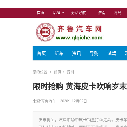
首页
站群
分站导航：
济南
青岛
首页
新车
资讯
导购
试驾
您的位置
首页
促销
限时抢购 黄海皮卡吹响岁
来源:齐鲁汽车
2020年12月02日
岁末将至，汽车市场中皮卡销量持续走高。皮卡