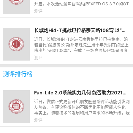
开启。本次活动聚焦智驾系统EXEED OS 3.7.0的OT
A推送升级，该版本共带来29项新增及优化功能。为
测评
了全面验证新系
长城炮Hi4-T挑战巴拉格宗天路108弯 以“真新能源”实力致敬开路者精神
近日，长城炮Hi4-T走进云南香格里拉巴拉格宗，沿
着当代“藏族愚公”斯那定珠先生用十年光阴在绝壁上
凿出的“天路108弯”，完成了一场高原极限场景深度
试炼。
测评
测评排行榜
Fun-Life 2.0系统实力几何 能否助力2021款哈弗F7潮智领航
近日，微信正式更新开启朋友圈删除评论功能引发网
友热议，有评论称微信的不断优化更加智能人性化。
事实上，随着技术的发展和用户需求的不断升级，我
们周边的很多产品均实现了飞跃式进步，以汽车产品
测评
为例，车机系统就