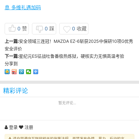
息 多维礼遇加码
0
赞
0
踩
0
收藏
上一篇:
安全领域三连冠！MAZDA EZ-6斩获2025中保研10项G优秀
安全评价
下一篇:
星纪元ES征战吐鲁番极热炼狱，硬核实力无惧高温考验
分享到
精彩评论
暂无评论...
登录
注册
请自觉遵守互联网相关的政策法规，严禁发布色情、暴力、反动的言