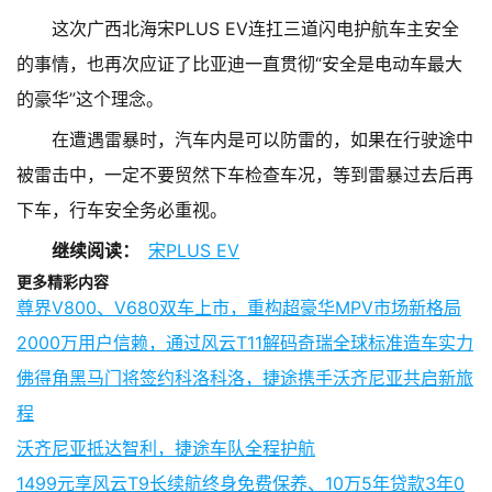
这次广西北海宋PLUS EV连扛三道闪电护航车主安全
的事情，也再次应证了比亚迪一直贯彻“安全是电动车最大
的豪华”这个理念。
在遭遇雷暴时，汽车内是可以防雷的，如果在行驶途中
被雷击中，一定不要贸然下车检查车况，等到雷暴过去后再
下车，行车安全务必重视。
继续阅读：
宋PLUS EV
更多精彩内容
尊界V800、V680双车上市，重构超豪华MPV市场新格局
2000万用户信赖，通过风云T11解码奇瑞全球标准造车实力
佛得角黑马门将签约科洛科洛，捷途携手沃齐尼亚共启新旅
程
沃齐尼亚抵达智利，捷途车队全程护航
1499元享风云T9长续航终身免费保养、10万5年贷款3年0