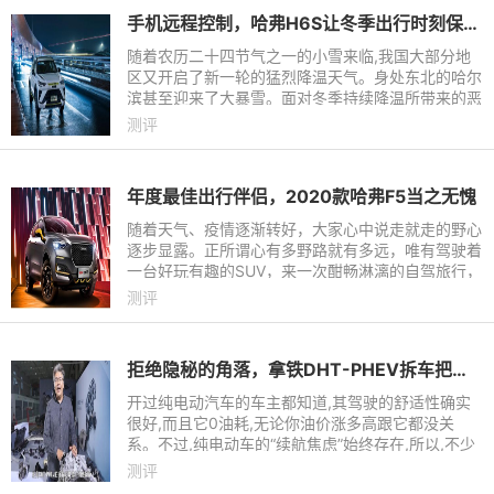
手机远程控制，哈弗H6S让冬季出行时刻保持温暖
随着农历二十四节气之一的小雪来临,我国大部分地
区又开启了新一轮的猛烈降温天气。身处东北的哈尔
滨甚至迎来了大暴雪。面对冬季持续降温所带来的恶
劣天气,对于每天要上下班的年轻人来说,通勤负担也
测评
因此加重。这个时候
年度最佳出行伴侣，2020款哈弗F5当之无愧
随着天气、疫情逐渐转好，大家心中说走就走的野心
逐步显露。正所谓心有多野路就有多远，唯有驾驶着
一台好玩有趣的SUV，来一次酣畅淋漓的自驾旅行，
方能感受到夏天的这份美好。此时此刻，极具人气的
测评
2020款哈弗F5无疑是
拒绝隐秘的角落，拿铁DHT-PHEV拆车把所有细节摆出来让你看！
开过纯电动汽车的车主都知道,其驾驶的舒适性确实
很好,而且它0油耗,无论你油价涨多高跟它都没关
系。不过,纯电动车的“续航焦虑”始终存在,所以,不少
人在购买新能源车时会选择混动车型,既能享受纯电
测评
车型的舒适,又能省油