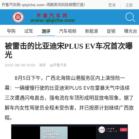
齐鲁汽车网-qlqiche.com-鸿图资讯科技倾情打造！
登录
注册
导购
试驾
汽车视频
新能源
促销
曝光台
测评
被雷击的比亚迪宋PLUS EV车况首次曝
光
2025-08-09 10:00
测评
@齐鲁汽车
8月5日下午，广西北海铁山港服务区内上演惊险一
幕：一辆缓慢行驶的比亚迪宋PLUS EV在雷暴天气中连续
三次遭遇闪电直击，强电流在车顶形成明显放电现象，据了
解车内女性驾驶员全程未受伤害，并已按原计划继续广西旅
程。