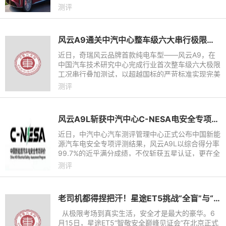
款中大型和中型新能源轿车的拆解测评中，风云A9L
测评
凭借百万级底盘用料、对
风云A9通关中汽中心整车级六大串行极限测试
近日，奇瑞风云品牌首款纯电车型——风云A9，在
中国汽车技术研究中心完成行业首次整车级六大极限
工况串行叠加测试，以超越国标的严苛标准实现完美
通关。
测评
风云A9L斩获中汽中心C-NESA电安全专项测评五星第一，安全实力硬核
近日，中汽中心汽车测评管理中心正式公布中国新能
源汽车电安全专项评测结果，风云A9L以综合得分率
99.7%的近乎满分成绩，不仅斩获五星认证，更在全
部参评车型中综合得分排名第一，刷新C-NESA测评
测评
历史最高分。该测评覆
老司机都得捏把汗！星途ET5挑战“全盲”与“全时段”高燃避险
从极限考场到真实生活，安全才是最大的豪华。6
月15日，星途ET5“智敬安全巅峰见证会”在北京正式